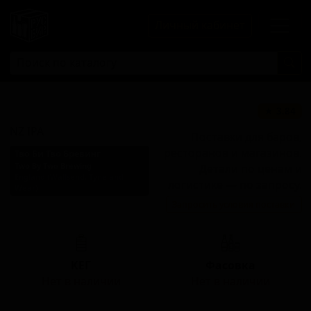
Личный кабинет
НЗ ИПА
★ 3.84
NZ IPA
Поставки для баров,
ресторанов и магазинов.
Тво Би Тво Бревинг
Two By Two Brewing
Детали по ценам и
England (Wallsend, Tyne and
логистике — по запросу.
Wear)
Запросить условия поставки
Стиль: Новозеландский IPA
КЕГ
Фасовка
Нет в наличии
Нет в наличии