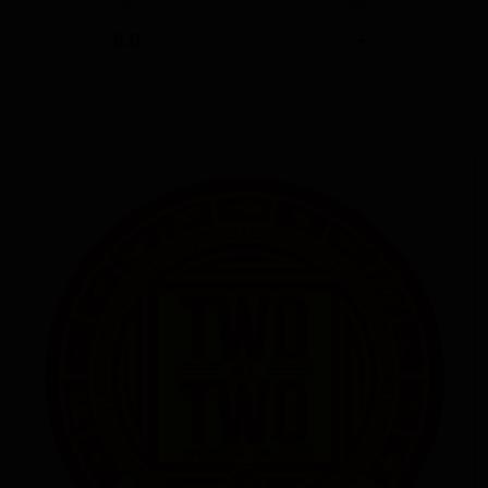
ABV
IBU
6.0
-