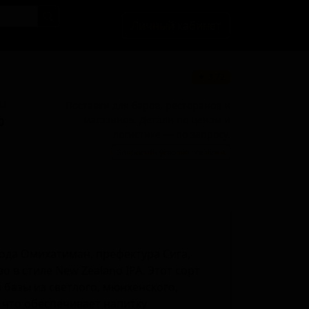
Личный кабинет
★ 3.72
BU
Поставки для баров, ресторанов и
магазинов. Детали по ценам и
0
логистике — по запросу.
Запросить условия поставки
рода Омихатиман, префектура Сига,
 в стиле New Zealand IPA. Этот сорт
 базы из светлого, мюнхенского,
 что обеспечивает напитку