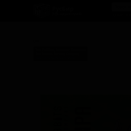
РусБир
B2B-маркетплейс
О нас
Ка
ИПА
IPA
Тво Раббиц Бревинг Компани
Two Rabbits Brewing Company
Japan (Omihachiman, Shiga)
Стиль: Новозеландский IPA