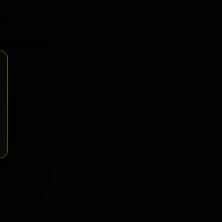
нтировано на ценителей современных
о интересуется ароматическими
в. Отличительной стороной этого IPA
ический аромат, достигнутый за счёт
auvin и Pacific Sunrise.
ение