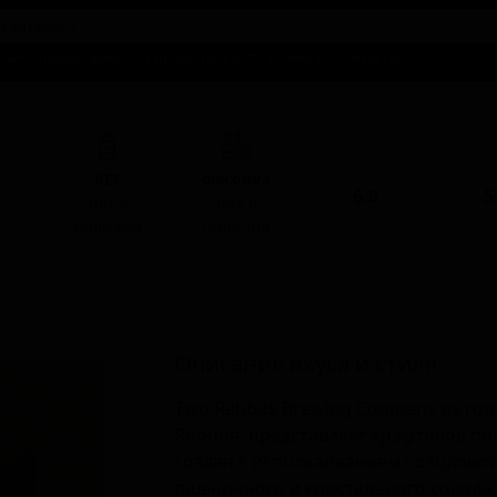
талог предложений
Справочники
Бизнесу
Контакты
ABV
I
КЕГ
Фасовка
6.0
5
Нет в
Нет в
наличии
наличии
Описание вкуса и стиля
Two Rabbits Brewing Company из го
Япония, представляет крафтовое пиво
создан с использованием солодовой
пшеничного и кристального солода,