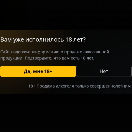
полнотелость и баланс. Пиво орие
хмелевых сортов, особенно тех, кт
профилями новозеландских регионо
является насыщенный фруктово-троп
применения хмелей Motueka, Nelson S
Вам уже исполнилось 18 лет?
Сайт содержит информацию о продаже алкогольной
продукции. Подтвердите, что вам есть 18 лет.
Да, мне 18+
Нет
18+ Продажа алкоголя только совершеннолетним.
росить оптовый прайс
Разместить оптовое предлож