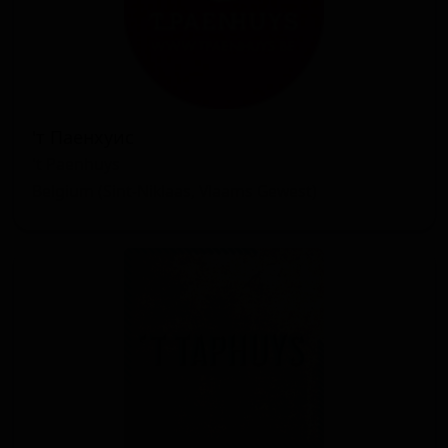
'т Паенхуис
't Paenhuys
Belgium (Sint-Niklaas, Vlaams Gewest)