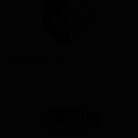
#Крафтбееркитчен
#Craftbeerkitchen
Germany (Hamelin, Niedersachsen)