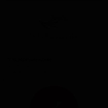
'т Хофброувериджке
't Hofbrouwerijke
Belgium (Putte, Vlaams Gewest)