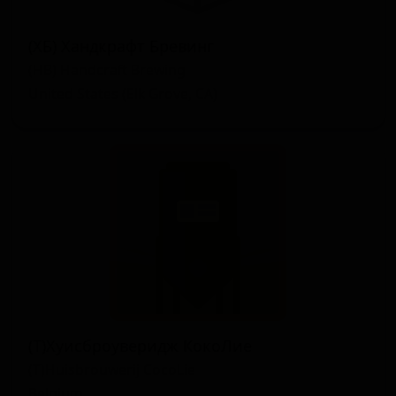
(ХБ) Хандкрафт Бревинг
(HB) Handcraft Brewing
United States (Elk Grove, CA)
(Т)Хуисброуверидж КокоЛие
(T)Huisbrouwerij CocoLie
Belgium