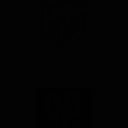
+Х2О
+H2O
Poland