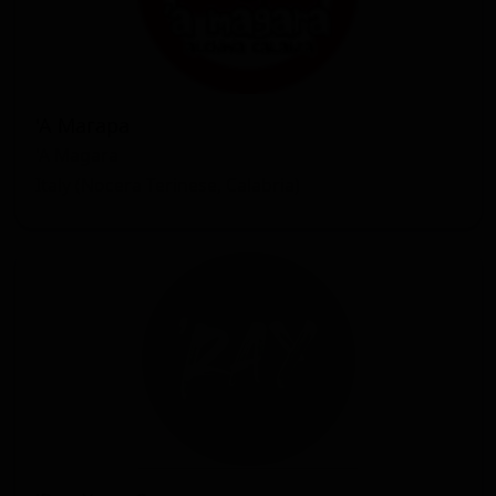
'А Магара
'A Magara
Italy (Nocera Terinese, Calabria)