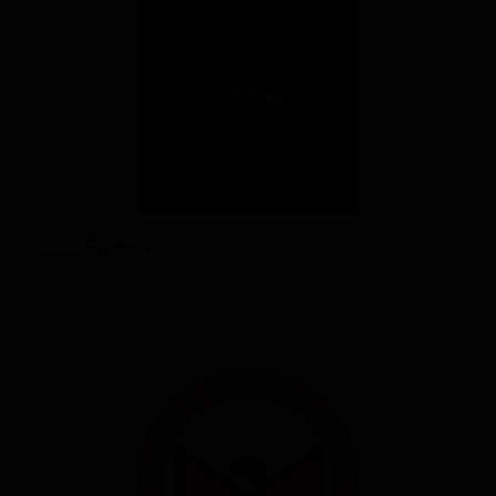
_____ Бревинг
_____ Brewing
United States (North Haven, CT)