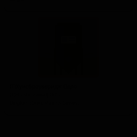
(Т)Хуисброуверидж Одло
(T)Huisbrouwerij Odlo
Belgium (Olen, Vlaams Gewest)