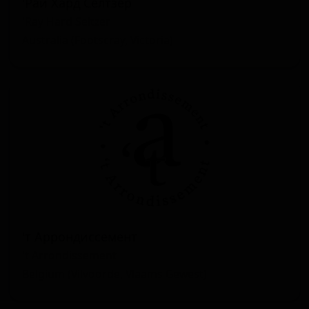
'Раи Хард Селтзер
'Ray Hard Seltzer
Australia (Footscray, Victoria)
'т Аррондиссемент
't Arrondissement
Belgium (Vilvoorde, Vlaams Gewest)