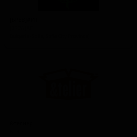
[БРЕВ]#ИТ
[BREW]#IT
Bulgaria (Sofia, Sofia City Province)
&телиер
&telier