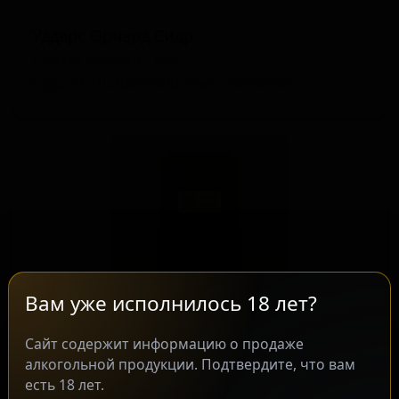
'Уддерс Орчард Сидр
'Udders Orchard Cider
England (Huddersfield, West Yorkshire)
Вам уже исполнилось 18 лет?
“биа сủ конг” = ‘крафт беер’ ин Виетнамесе
Сайт содержит информацию о продаже
“bia thủ cong” = ‘craft beer’ in Vietnamese
алкогольной продукции. Подтвердите, что вам
есть 18 лет.
Vietnam