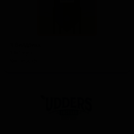
'т Вилдрикк
't Wildryck
Netherlands