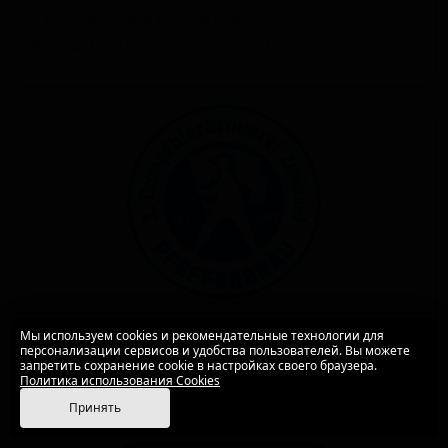
1 Domashnyaya Pivovarnya
Russia (Omsk, Омская область)
1. Дампфбиербрауереи Звиесел
Мы используем cookies и рекомендательные технологии для
персонализации сервисов и удобства пользователей. Вы можете
1. Dampfbierbrauerei Zwiesel
запретить сохранение cookie в настройках своего браузера.
Политика использования Cookies
Germany (Zwiesel, Bayern)
Принять