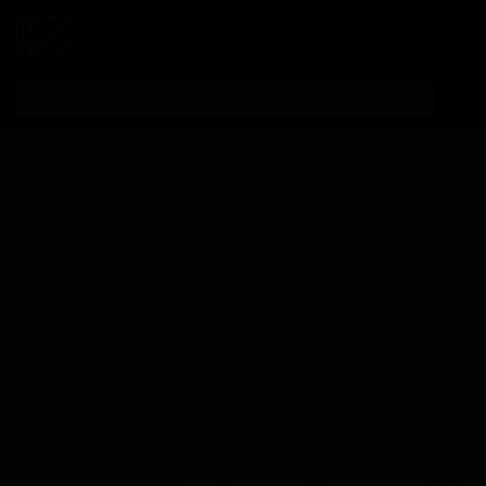
Личный кабинет
ПИВОВАРНИ
Каталог пивоварен с
сортами, стилями и
страной.
Откройте карточку пивоварни, чтобы увидеть
все подробности.