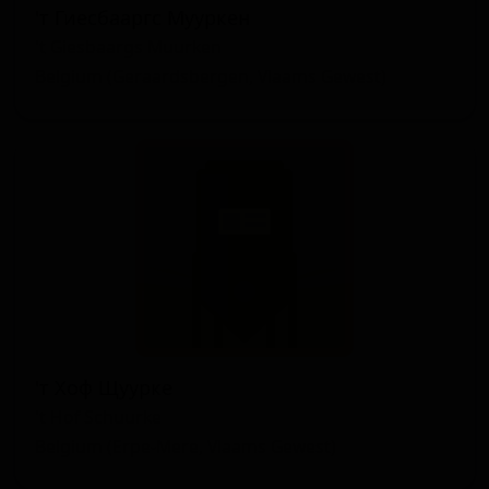
'т Гиесбааргс Мууркен
't Giesbaargs Muurken
Belgium (Geraardsbergen, Vlaams Gewest)
'т Хоф Щуурке
't Hof Schuurke
Belgium (Erpe-Mere, Vlaams Gewest)