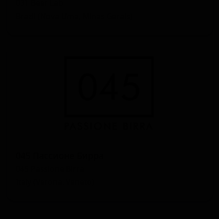
031 Beer Lab
Brazil (Nova Lima, Minas Gerais)
045 Пассионе Бирра
045 Passione Birra
Italy (Verona, Veneto)