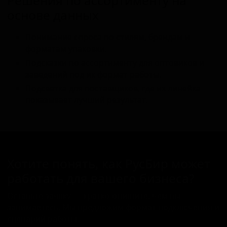
Решения по ассортименту на
основе данных
Понимание спроса по стилям, брендам и
форматам упаковки.
Подсказки по ассортименту для оптовиков и
заведений под их формат работы.
Подсветка для поставщиков, где их линейка
показывает лучший результат.
Хотите понять, как РусБир может
работать для вашего бизнеса?
Оставьте заявку — кратко опишите, чем вы
занимаетесь. Мы предложим формат подключения и
сценарий работы.