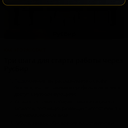
КАК ЭТО РАБОТАЕТ
Три шага для старта работы через
РусБир
Подключение: вы рассказываете о своём
бизнесе, мы настраиваем профиль компании и
доступ к нужным функциям.
Каталог: оптовик собирает заказ из единого
каталога, поставщик размещает ассортимент в
нормализованном виде.
Работа: заказы, обновление ассортимента и