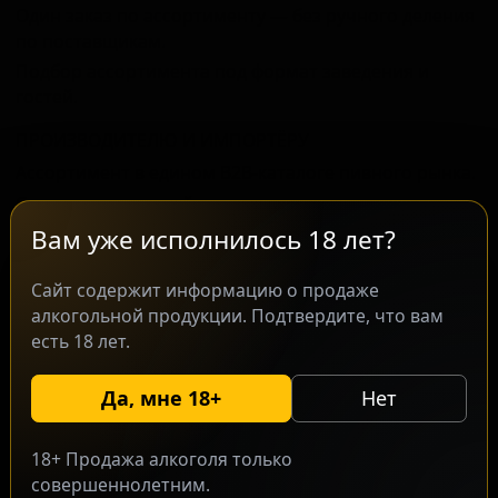
Один заказ по ассортименту — без ручного деления
по поставщикам.
Подбор ассортимента под формат заведения и
гостей.
ПРОИЗВОДИТЕЛЮ И ИМПОРТЁРУ
Ассортимент в едином B2B‑каталоге пивного рынка.
Структурированный поток заявок и заказов от
оптовиков.
Вам уже исполнилось 18 лет?
Понимание, где и как работают ваши позиции.
Сайт содержит информацию о продаже
алкогольной продукции. Подтвердите, что вам
есть 18 лет.
Да, мне 18+
Нет
18+ Продажа алкоголя только
совершеннолетним.