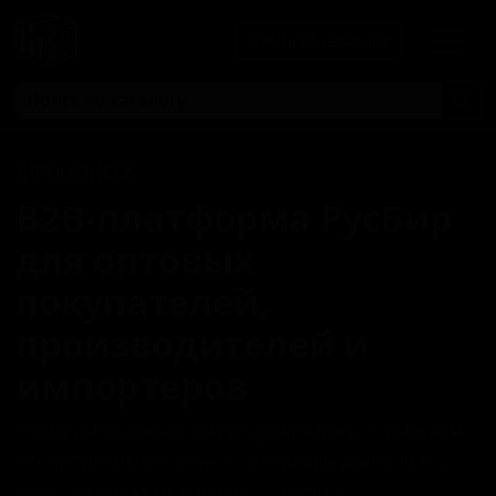
Личный кабинет
ДЛЯ БИЗНЕСА
B2B‑платформа РусБир
для оптовых
покупателей,
производителей и
импортеров
Один цифровой контур для работы с пивным
ассортиментом: поиск, заказы и данные по
пиву, сидру и медовухе — вместо