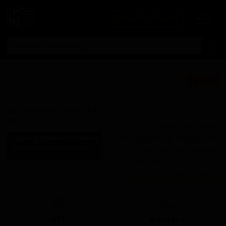
Личный кабинет
Баррел Эйджд
★ 3.66
Инглиш Олд Эл
Barrel Aged English Old
Ale
Поставки для баров,
ресторанов и магазинов.
Редвоод Бревинг Компани
Redwood Brewing Company
Детали по ценам и
United States (Flint, MI)
логистике — по запросу.
Стиль: Старый эль /
Запросить условия поставки
Стоковый эль
КЕГ
Фасовка