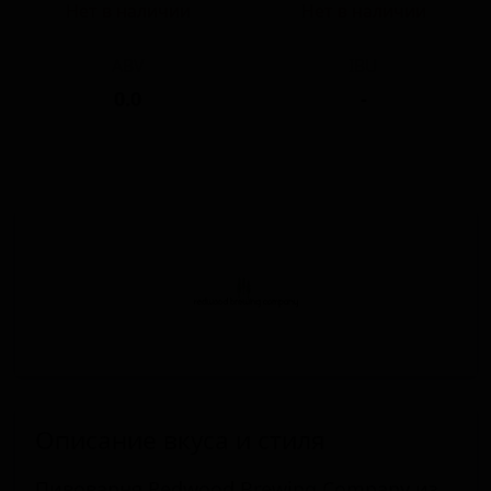
Нет в наличии
Нет в наличии
ABV
IBU
0.0
-
Описание вкуса и стиля
Пивоварня Redwood Brewing Company из