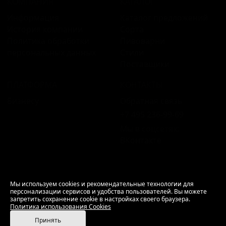
КОМПАНИЯ
КАТАЛОГ
Информация
Каталог предложений
История компании
Сорта
Политика обработки
Пивоварни
персональных данных
Стили
Поставщики
ПЛАТФОРМА
КОНТАКТЫ
Бизнесу
Обратная связь
+7 495 236‑99‑69
Мы в соцсетях:
ВКонтакте
18+ Продажа алкоголя только совершеннолетним.
Мы используем cookies и рекомендательные технологии для
персонализации сервисов и удобства пользователей. Вы можете
РусБир © 2006–2026.
запретить сохранение cookie в настройках своего браузера.
Используем cookies.
Политика использования
Политика использования Cookies
Cookies
Принять