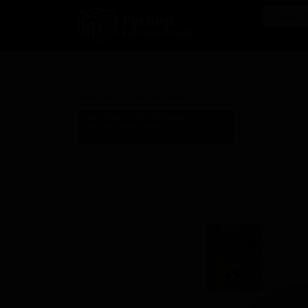
РусБир
B2B-маркетплейс
О нас
Ка
Мокаччино Милкшейк Стау
Mochaccino Milkshake Stout
Брев Моунтаинс Бревери
Brew Mountains Brewery
Australia (Valley Heights, New South Wales)
Стиль: Кофейный стаут