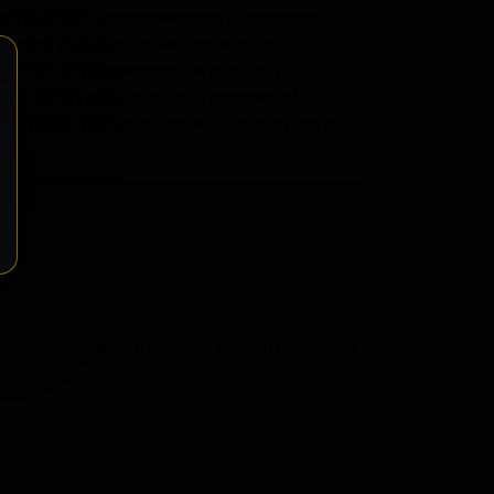
ного домашнего конкурса пивоваров, а
рации с обжарщиками кофе Blue
водстве использовано пятнадцать
идаёт сорту насыщенный кофейный
енителей плотных, кофейных стаутов с
ой.
ение
Разместить розничное предложение