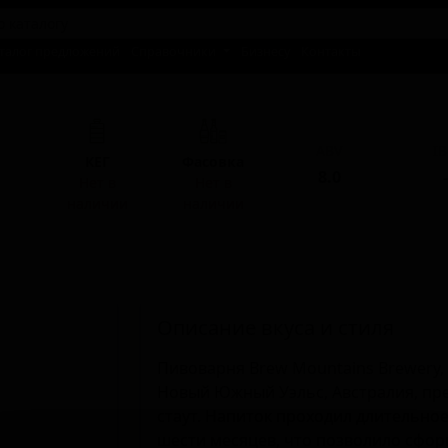
талог предложений
Справочники
Бизнесу
Контакты
т
ABV
I
КЕГ
Фасовка
8.0
-
Нет в
Нет в
наличии
наличии
Описание вкуса и стиля
Пивоварня Brew Mountains Brewery,
Новый Южный Уэльс, Австралия, пре
стаут. Напиток проходил длительно
шести месяцев, что позволило сфор