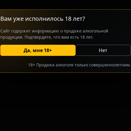
Рецепт пива стал победителем мест
его создание состоялось в коллабо
Вам уже исполнилось 18 лет?
Mountains Coffee Roasters. В произ
порций двойного эспрессо, что пр
Сайт содержит информацию о продаже алкогольной
характер. Пиво ориентировано на ц
продукции. Подтвердите, что вам есть 18 лет.
выраженной, но сглаженной текстур
Да, мне 18+
Нет
росить оптовый прайс
Разместить оптовое предлож
18+ Продажа алкоголя только совершеннолетним.
тсутствуют.
В каталог
Все сорта пивоварни