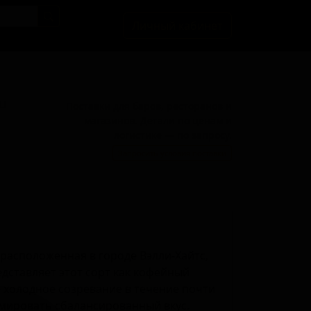
Личный кабинет
BU
Поставки для баров, ресторанов и
магазинов. Детали по ценам и
логистике — по запросу.
Запросить условия поставки
 расположенная в городе Вэлли-Хайтс,
дставляет этот сорт как кофейный
е холодное созревание в течение почти
мировать сбалансированный вкус.