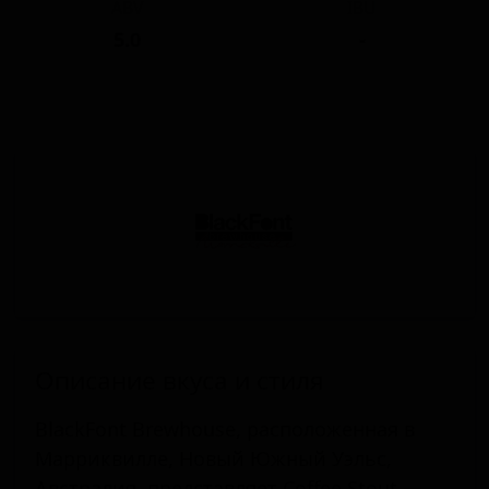
ABV
IBU
5.0
-
Описание вкуса и стиля
BlackFont Brewhouse, расположенная в
Марриквилле, Новый Южный Уэльс,
Австралия, представляет Coffee Stout —