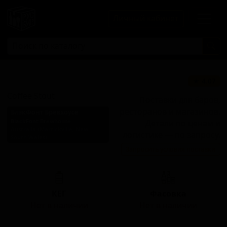
Личный кабинет
Кофе Стаут
★ 4.07
Coffee Stout
Поставки для баров,
ресторанов и магазинов.
БлэкФонт Бревхоусе
BlackFont Brewhouse
Детали по ценам и
Australia (Marrickville, New
логистике — по запросу.
South Wales)
Запросить условия поставки
Стиль: Кофейный стаут
КЕГ
Фасовка
Нет в наличии
Нет в наличии