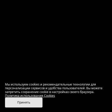
Информация
Каталог предложений
История компании
Сорта
Политика обработки
Пивоварни
персональных данных
Стили
Поставщики
ПЛАТФОРМА
КОНТАКТЫ
Бизнесу
Обратная связь
+7 495 236‑99‑69
Мы в соцсетях:
ВКонтакте
18+ Продажа алкоголя только совершеннолетним.
Мы используем cookies и рекомендательные технологии для
персонализации сервисов и удобства пользователей. Вы можете
РусБир © 2006–2026.
запретить сохранение cookie в настройках своего браузера.
Используем cookies.
Политика использования
Политика использования Cookies
Cookies
Принять