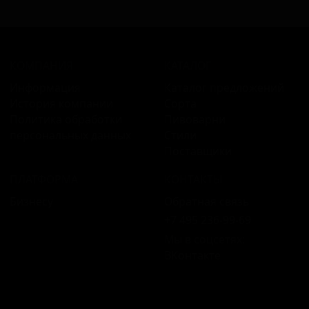
КОМПАНИЯ
КАТАЛОГ
Информация
Каталог предложений
История компании
Сорта
Политика обработки
Пивоварни
персональных данных
Стили
Поставщики
ПЛАТФОРМА
КОНТАКТЫ
Бизнесу
Обратная связь
+7 495 236‑99‑69
Мы в соцсетях:
ВКонтакте
18+ Продажа алкоголя только совершеннолетним.