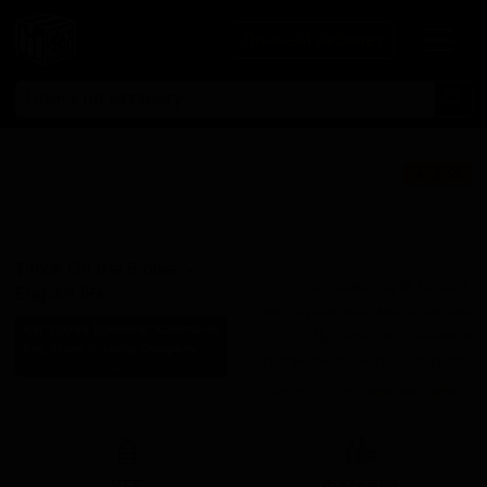
Личный кабинет
Тинкл Он Зе
★ 3.59
Блоуэр - Инглиш
ИПА
Tinkle On the Blower -
Поставки для баров,
English IPA
ресторанов и магазинов.
Кег Грове Бревинг Компани
Детали по ценам и
Keg Grove Brewing Company
логистике — по запросу.
United States (Bloomington, IL)
Запросить условия поставки
Стиль: Английский IPA
КЕГ
Фасовка