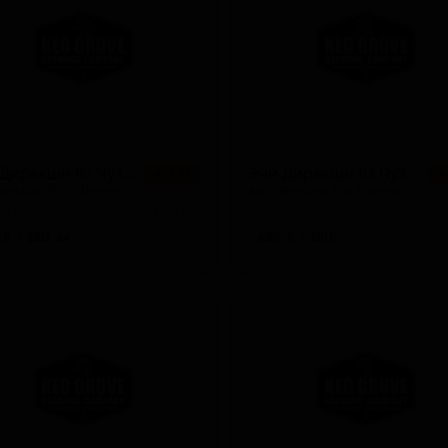
rial)
Эни Дирекшн Ю Чуз - Мозаик ИПА
Эни Дирекшн Ю Чуз Симко
★ 3.71
★
Any Direction You Choose - Mosaic IPA
Any Direction You Choose - Simcoe
United States — Американский IPA
United States — Сессионный
 6
IBU: 84
ABV: 6
IBU: -
can Amber / Red)
Hefeweizen)