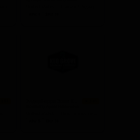
United States — Американский крепкий эль
United States — Шанди / Радлер
ABV: 4
IBU: 16
Элдерберри Эппл Хефевайцен
 3.57
★ 3.41
Elderberry Apple Hefeweizen
ль
United States — Пшеничное пиво - Хефевайцен
ABV: 5
IBU: 16