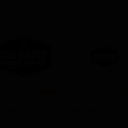
ed States — Кремовый эль
 6
IBU: -
ABV: 8
IBU: 53
Дак Кнаклс - Драй Хоппд Саур
Дюк Крим Эль
★ 3.88
★
Duck Knuckles - Dry Hopped Sour
Duke
United States — Кислое пиво - прочие
United States — Кремовый э
 5
IBU: -
ABV: 6
IBU: -