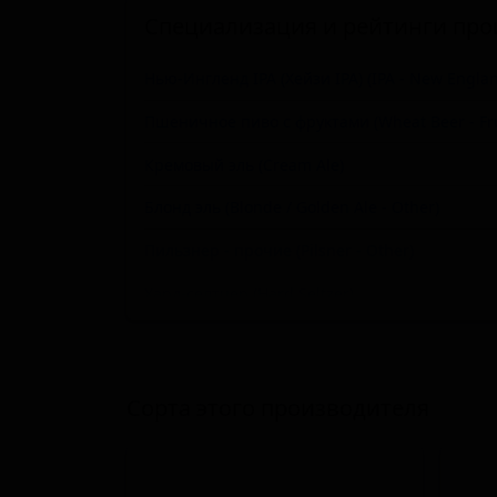
Специализация и рейтинги про
Нью-Ингленд IPA (Хейзи IPA) (IPA - New Englan
Пшеничное пиво с фруктами (Wheat Beer - Fru
Кремовый эль (Cream Ale)
Блонд эль (Blonde / Golden Ale - Other)
Пильзнер - прочие (Pilsner - Other)
Хард-селтцер (Hard Seltzer)
Пшеничное пиво - прочие (Wheat Beer - Othe
Американский крепкий эль (Strong Ale - Amer
Сорта этого производителя
Имперский стаут (Stout - Imperial / Double)
Американский IPA (IPA - American)