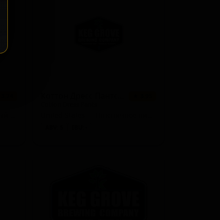
Коттон Дресс Пантс Пич Вит
 3.74
★ 3.95
Cotton Dress Pants
United States — Традиционный эль
United States — Пшеничное пиво с фруктами
ABV: 5
IBU: -