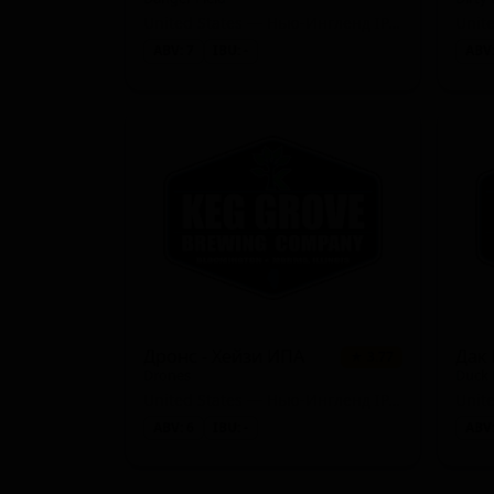
United States — Нью-Ингленд IPA (Хейзи IPA)
Unit
ABV: 7
IBU: -
ABV:
Дронс - Хейзи ИПА
★ 3.77
Drones
United States — Нью-Ингленд IPA (Хейзи IPA)
ABV: 6
IBU: -
ABV: