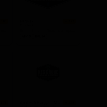
КапЧек
 3.80
★ 3.73
Cupcheck
United States — Пшеничное пиво с фруктами
United States — Пильзнер - прочие
ABV: 5
IBU: 16
Ди Джей Ниндзя - Миксд Берри Шенди
 3.78
★ 3.75
DJ Ninja - Mixed Berry Shandy