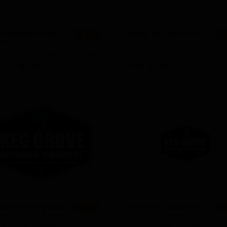
Шоколадный Апельсин
Бирдс Ин Эксил - Бурбон Баррел Эйдж Д Империал Стаут
★ 3.62
★
309 - Chocolate Orange
Beards In Exile - Bourbon Barrel Aged Imperial Stout
ed States — Имперский стаут
United States — Стаут прочи
 17
IBU: 30
ABV: 12
IBU: -
Fruited)
n)
 - Witbier / Blanche)
Блумингтон Буффало Блонд Эль
Блю Хейз - Блюберри Хейзи Пэйл Эль
★ 3.69
★
Bloomington Bison Blonde Ale
Blue Haze - Blueberry Hazy Pale Ale
United States — Американский блонд эль