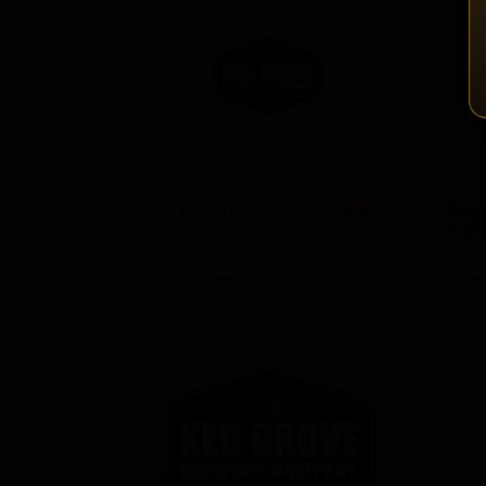
Чит Код - Пилснер
★ 3.72
Cheat Code
United States — Пильзнер - прочие
ABV: 5
IBU: -
ABV: