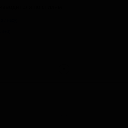
изводителя по стилям
d / Hazy)
ited)
▼
r)
ican)