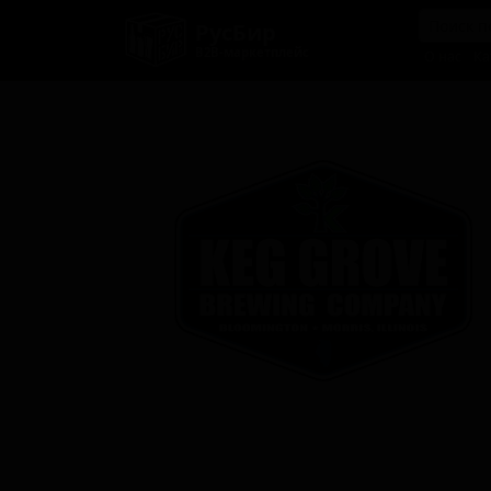
РусБир
B2B-маркетплейс
О нас
Ка