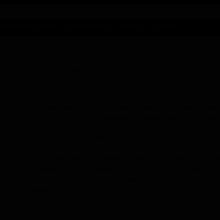
талог предложений
Справочники
Бизнесу
Контакты
Кег Грове Бревинг Компани
Keg Grove Brewing Company
United States — Bloomington, IL
Keg Grove Brewing Company расположена в городе Блуми
штат Иллинойс, США. Пивоварня предлагает ассортимен
крафтового пива, включая американские эли, IPA и сезо
сорта, с акцентом на сбалансированные вкусовые профи
Производство сосредоточено на выпуске небольших парт
что позволяет уделять внимание деталям и контролю ка
на каждом этапе. Основной рынок сбыта продукции —
локальные бары, рестораны и магазины в регионе Блуми
Нормал.