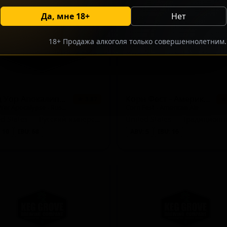
Да, мне 18+
Нет
18+ Продажа алкоголя только совершеннолетним.
Колд Уор Апокалипсис - Рашн Империал Стаут
Корн Фест - Американский Эль
★ 3.87
★
Cold War Apocalypse - Russian Imperial Stout
Corn Fest - American Ale
United States — Русский имперский стаут
 10
IBU: 68
ABV: 5
IBU: 16