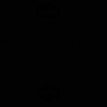
3 сорта
★ 3.73
2 сорта
★ 4.04
2 сорта
★ 4.04
2 сорта
★ 3.96
2 сорта
★ 3.80
Эпл Синнамон Селцер
 3.62
★ 3.98
Apple Cinnamon Seltzer
2 сорта
★ 3.72
 IPA
United States — Хард-селтцер
ABV: 6
IBU: -
2 сорта
★ 3.68
2 сорта
★ 3.66
2 сорта
★ 3.59
2 сорта
★ 3.54
2 сорта
★ 1.91
2 сорта
★ 1.83