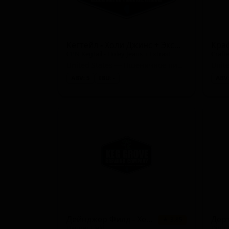
Кегтейл - Холи Джинс + Экстрас
CPN Kegtail - Holey Jeans + Extras!
Craft
United States — Пшеничное пиво с фруктами
Unit
ABV: 5
IBU: -
ABV:
Дейнджер Филд - Хейзи ИПА
Дер
★ 3.85
Danger Field
Dirty