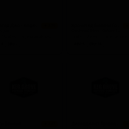
Крафтед Джо - Кофе Крим Эль
Крочетед Бикини Голден Киви Вит
★ 3.70
★
ed Joe
Crocheted Bikini - Golden Kiwi Wheat
ed States — Кремовый эль
 4
IBU: -
ABV: 5
IBU: 16
ти Банана
Диверджент Трэвелс - Америкэн Стронг
★ 3.67
★
 Banana
Divergent Travels - American Strong