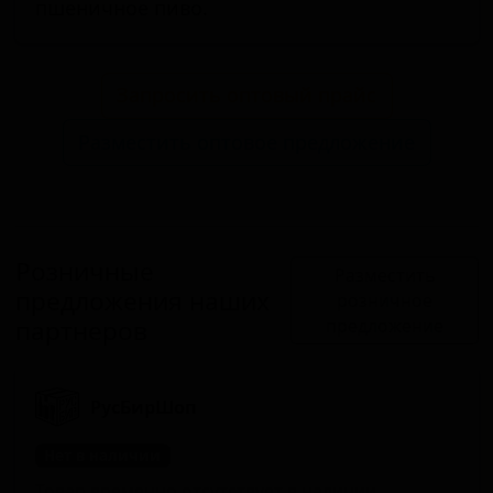
пшеничное пиво.
Запросить оптовый прайс
Разместить оптовое предложение
Розничные
Разместить
предложения наших
розничное
партнеров
предложение
РусБирШоп
Нет в наличии
Товар временно отсутствует в наличии.