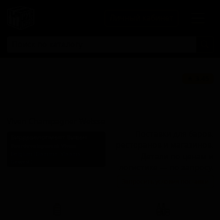
Личный кабинет
Вивен
★ 3.45
Шампанер
Вайссе
Viven Champagner Weisse
Поставки для баров,
Бирдевелопмент Вивен
ресторанов и магазинов.
Beerdevelopment Viven
Belgium (Damme, Vlaams
Детали по ценам и
Gewest)
логистике — по запросу.
Стиль: Пшеничное пиво -
Запросить условия поставки
прочие