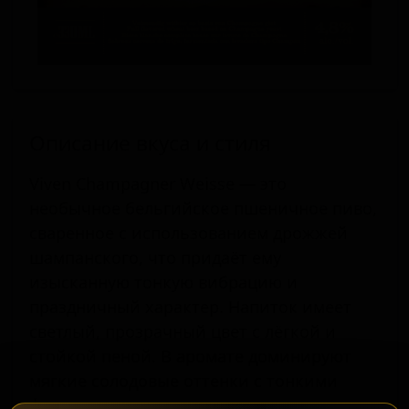
Описание вкуса и стиля
Viven Champagner Weisse — это
необычное бельгийское пшеничное пиво,
сваренное с использованием дрожжей
шампанского, что придаёт ему
изысканную тонкую вибрацию и
праздничный характер. Напиток имеет
светлый, прозрачный цвет с лёгкой и
стойкой пеной. В аромате доминируют
мягкие солодовые оттенки с тонкими
фруктовыми и шампанскими нюансами,