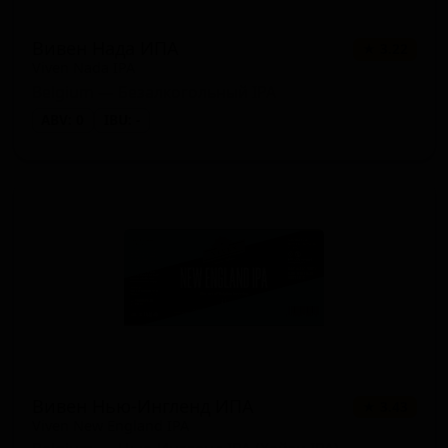
Вивен Нада ИПА
★ 3.22
Viven Nada IPA
Belgium — Безалкогольный IPA
ABV: 0
IBU: -
Вивен Нью-Ингленд ИПА
★ 3.43
Viven New England IPA