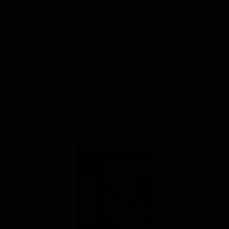
Ячменное вино - прочие
3 сорта
★ 3.54
(Barleywine - Other)
Портер копчёный (Porter -
2 сорта
★ 3.57
Smoked)
▼
Фруктовый кислый эль (Sour -
2 сорта
★ 3.40
Fruited)
Безалкогольный IPA (Non-
2 сорта
★ 3.23
Alcoholic - IPA)
Сорта этого производителя
26 поз.
Имперский IPA (IPA - Imperial /
2 сорта
★ 1.82
Double)
Американский IPA (IPA - American)
1 сорт
★ 3.61
Стаут прочий (Stout - Other)
1 сорт
★ 3.53
Пшеничное пиво - прочие (Wheat
1 сорт
★ 3.45
Beer - Other)