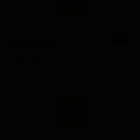
Вивен Спайсед Амбре
★ 3.07
Viven Spiced Ambrée
Belgium — Янтарный лагер
ABV: 7
IBU: -