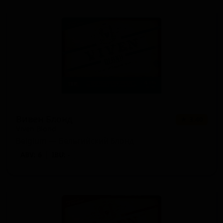
Вивен Блонд
★ 3.40
Viven Blond
Belgium — Бельгийский блонд
ABV: 6
IBU: -