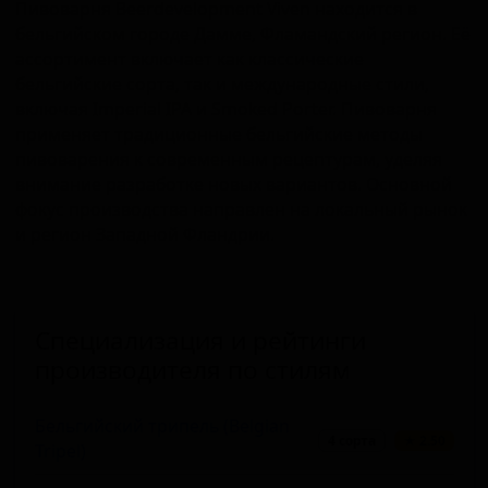
Пивоварня Beerdevelopment Viven находится в
бельгийском городе Дамме, Фламандский регион. Её
ассортимент включает как классические
бельгийские сорта, так и международные стили,
включая Imperial IPA и Smoked Porter. Пивоварня
применяет традиционные бельгийские методы
пивоварения к современным рецептурам, уделяя
внимание разработке новых вариантов. Основной
фокус производства направлен на локальный рынок
и регион Западной Фландрии.
Специализация и рейтинги
производителя по стилям
Бельгийский трипель (Belgian
4 сорта
★ 2.50
Tripel)