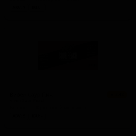
ABV: 7
IBU: -
Вивен Саур Пич
★ 3.42
Viven Sour Peach
Belgium — Фруктовый кислый эль
ABV: 5
IBU: -