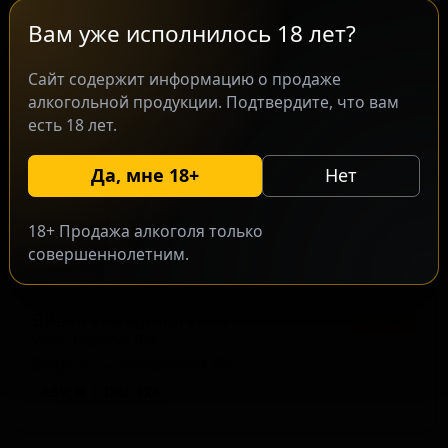
Belgium — Ячменное вино - прочие
Вам уже исполнилось 18 лет?
ABV: 11
IBU: -
Сайт содержит информацию о продаже
алкогольной продукции. Подтвердите, что вам
есть 18 лет.
Да, мне 18+
Нет
18+ Продажа алкоголя только
совершеннолетним.
Вивен Империал ИПА
★ 3.63
Viven Imperial IPA
Belgium — Имперский IPA
ABV: 8
IBU: 124