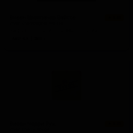
Вивен Шампанер Вайссе
★ 3.45
Viven Champagner Weisse
Belgium — Пшеничное пиво - прочие
ABV: 4.8
IBU: -
Вивен Черри Руж
★ 3.25
Viven Cherry Rouge