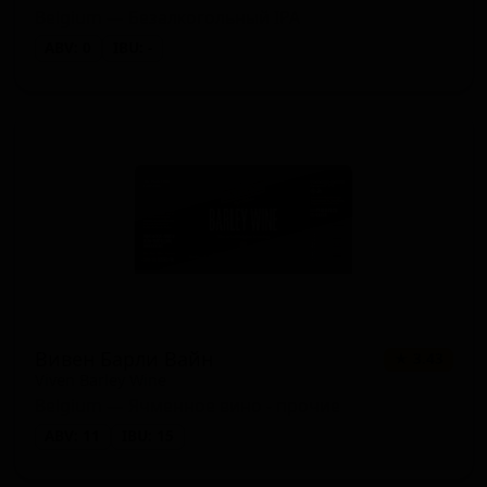
Belgium — Безалкогольный IPA
Портер кофейный (Porter -
ABV: 0
IBU: -
1 сорт
★ 0.00
Coffee)
Вивен Барли Вайн
★ 3.43
Viven Barley Wine
Belgium — Ячменное вино - прочие
ABV: 11
IBU: 15