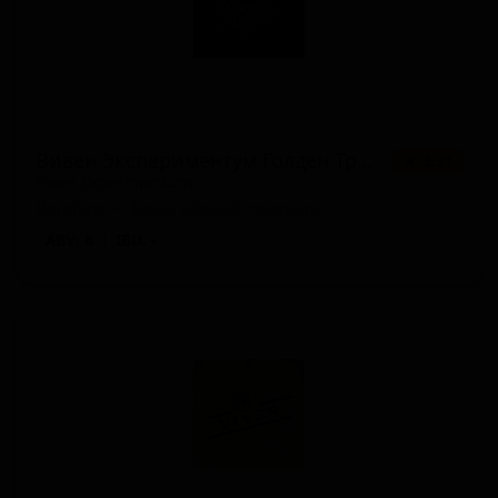
Вивен Экспериментум Голден Триппель
★ 3.31
Viven Experimentum
Belgium — Бельгийский трипель
ABV: 8
IBU: -