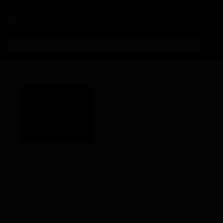
Личный кабинет
Все пивоварни
Бирдевелопмент Вивен
Beerdevelopment Viven
Belgium — Damme, Vlaams Gewest