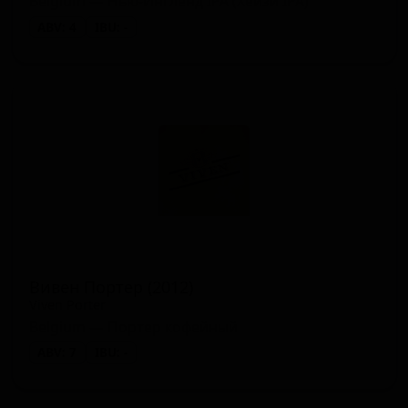
Belgium — Нью-Ингленд IPA (Хейзи IPA)
ABV: 4
IBU: -
Вивен Портер (2012)
Viven Porter
Belgium — Портер кофейный
ABV: 7
IBU: -