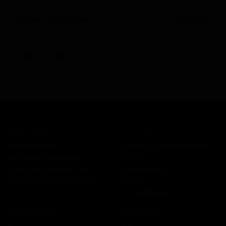
Вивен Триппель
★ 3.39
Viven Tripel
Belgium — Бельгийский трипель
ABV: 8
IBU: -
КОМПАНИЯ
КАТАЛОГ
Информация
Каталог предложений
История компании
Сорта
Политика обработки
Пивоварни
персональных данных
Стили
Поставщики
ПЛАТФОРМА
КОНТАКТЫ