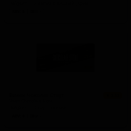
Belgium — Ламбик с вишней (Крик)
ABV: 6
IBU: -
Вивен Чоколат Стаут
★ 3.53
Viven Chocolate Stout
Belgium — Стаут прочий
ABV: 8
IBU: -