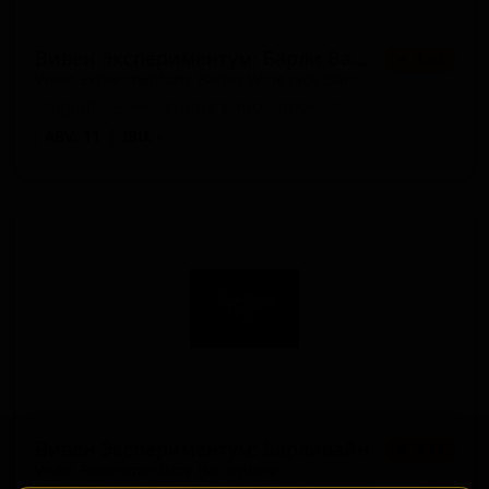
Вивен Экспериментум: Барли Вайн Джек Дэниелс Эдишн
★ 3.63
Viven Experimentum: Barley Wine Jack Daniels Edition
Belgium — Ячменное вино - прочие
ABV: 11
IBU: -
Вивен Экспериментум: Барливайн
★ 3.57
Viven Experimentum: Barleywine