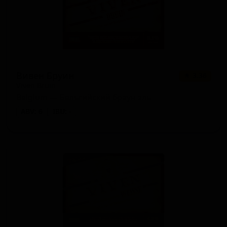
Вивен Бруин
★ 3.36
Viven Bruin
Belgium — Бельгийский браун эль
ABV: 6
IBU: -