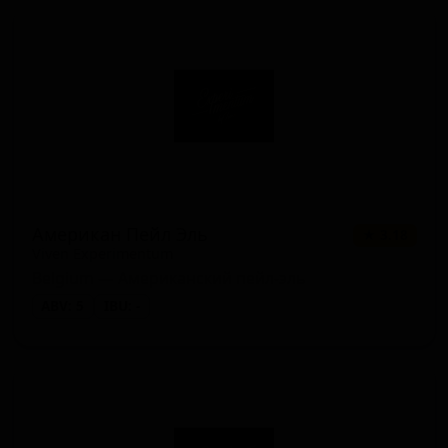
Американ Пейл Эль
★ 3.18
Viven Experimentum
Belgium — Американский пейл-эль
ABV: 5
IBU: -