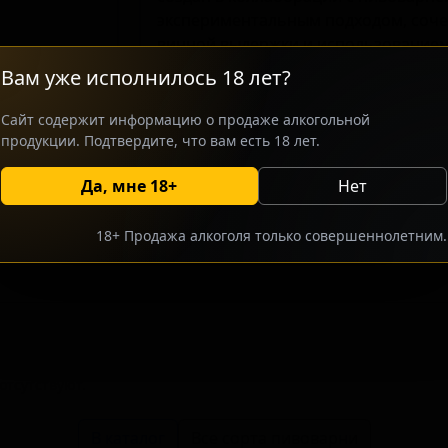
экспериментальным подходом, соче
винной выдержки и использованием
Пиво проходит ферментацию с бре
Вам уже исполнилось 18 лет?
дрожжами, а также выдерживается в
ему сложный и многослойный профи
Сайт содержит информацию о продаже алкогольной
ценителей крафтовых сортов, инте
продукции. Подтвердите, что вам есть 18 лет.
винными нотами в пиве.
Да, мне 18+
Нет
росить оптовый прайс
Разместить оптовое предлож
18+ Продажа алкоголя только совершеннолетним.
тсутствуют.
В каталог
Все сорта пивоварни