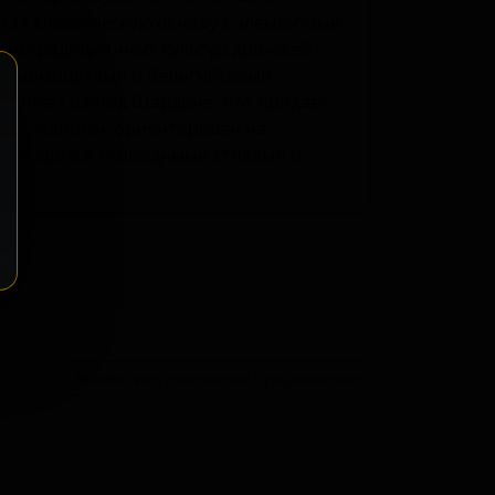
тая классическую основу с элементами
 нетрадиционных культур дрожжей.
ттаномицетами и бельгийскими
 бочках из-под Шардоне, что придает
ль. Напиток ориентирован на
ресующихся гибридными стилями и
ение
Разместить розничное предложение