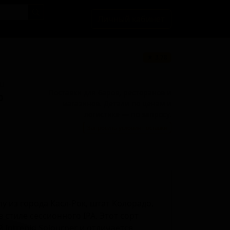
Личный кабинет
★ 3.78
BU
Поставки для баров, ресторанов и
0
магазинов. Детали по ценам и
логистике — по запросу.
Запросить условия поставки
 из города Касл-Рок, штат Колорадо,
 стиле сессионного IPA. Этот сорт
 Intrepid Sojourner и отличается