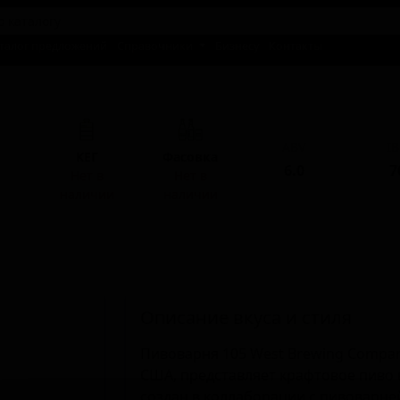
талог предложений
Справочники
Бизнесу
Контакты
ABV
I
КЕГ
Фасовка
6.0
7
Нет в
Нет в
наличии
наличии
Описание вкуса и стиля
Пивоварня 105 West Brewing Company
США, представляет крафтовое пиво в
создан в коллаборации с пивоварней