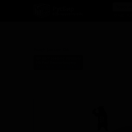
РусБир
B2B-маркетплейс
О нас
Ка
Пич Сэшн ИПА (Колаб с
Интрепид Соджорнер)
Peach Session IPA
105 Вест Бревинг Компани
105 West Brewing Company
United States (Castle Rock, CO)
Стиль: Сессионный IPA