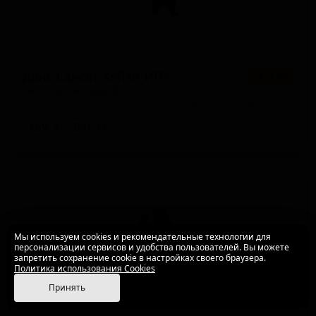
Данк Сансет Хейзи ИПА
★ 3.86
Dank Sunset Hazy IPA
United States — Нью-Ингленд IPA (Хейзи IPA)
ABV: 7
IBU: 33
Мы используем cookies и рекомендательные технологии для
персонализации сервисов и удобства пользователей. Вы можете
запретить сохранение cookie в настройках своего браузера.
Политика использования Cookies
Принять