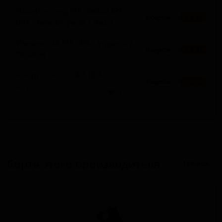
Нью-Ингленд IPA (Хейзи IPA)
9 сортов
★ 3.43
(IPA - New England / Hazy)
Имперский IPA (IPA - Imperial /
9 сортов
★ 3.01
Double)
Американский IPA (IPA -
9 сортов
★ 2.53
American)
▼
Блонд эль (Blonde / Golden Ale -
6 сортов
★ 3.15
Other)
Русский имперский стаут (Stout
6 сортов
★ 2.70
- Russian Imperial)
Сорта этого производителя
129 поз.
Фермерский эль - Сезон
5 сортов
★ 3.78
(Farmhouse Ale - Saison)
Фруктовое пиво (Fruit Beer)
5 сортов
★ 2.97