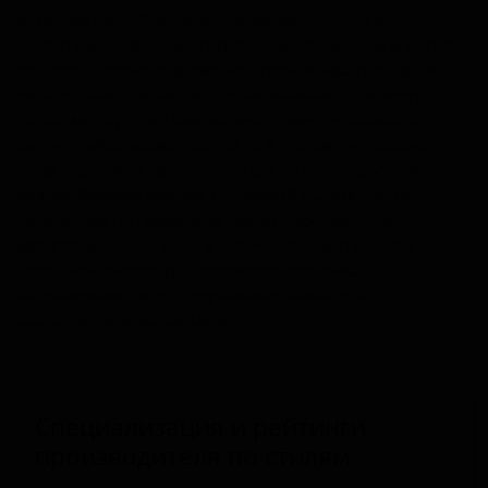
в городе Касл-Рок, штат Колорадо, США. Её
ассортимент включает разнообразные эли и лагеры,
при этом производство не ограничивается каким-
либо одним стилем, что обеспечивает широкую
ротацию сортов. Пивоварня ориентирована на
выпуск небольших партий, а в процессе создания
пива участвует весь персонал, что способствует
разнообразию вкусов. Основной рынок сбыта —
локальные потребители через собственную
дегустационную зону и патио. Отличительной
стороной пивоварни является практика
направления всех получаемых чаевых на
благотворительные цели.
Специализация и рейтинги
производителя по стилям