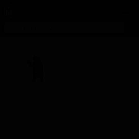
Личный кабинет
Все пивоварни
105 Вест Бревинг Компани
105 West Brewing Company
United States — Castle Rock, CO
105 West Brewing Company — небольшая пивоварня