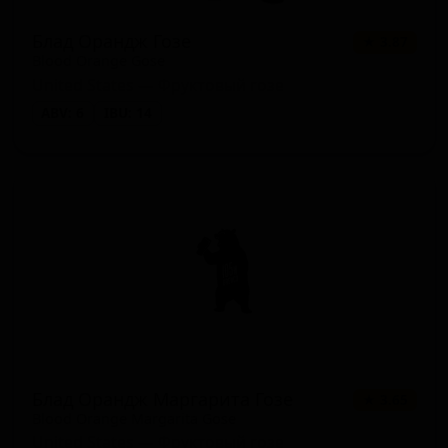
Блад Орандж Гозе
★ 3.87
Blood Orange Gose
United States — Фруктовый гозе
ABV: 6
IBU: 14
Блад Орандж Маргарита Гозе
★ 3.65
Blood Orange Margarita Gose
United States — Фруктовый гозе