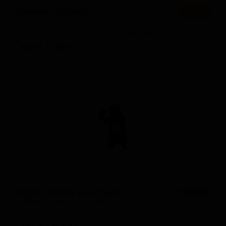
Коконут Портер
★ 3.84
Coconut Porter
United States — Портер английский
ABV: 6
IBU: 41
Кофе Хоппед энд Лоудэд
★ 3.71
Coffee Hopped And Loaded
United States — Американский IPA