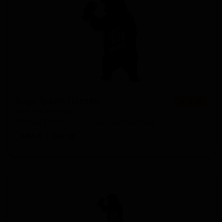
Коул Трейн Портер
★ 3.76
Coal Train Porter
United States — Портер английский
ABV: 5
IBU: 39