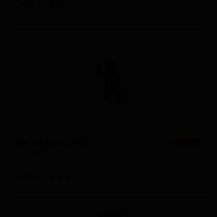
ABV: 6
IBU: -
Цитра Бомб ИПА
★ 3.97
Citra Bomb IPA
United States — Нью-Ингленд IPA (Хейзи IPA)
ABV: 7
IBU: 30