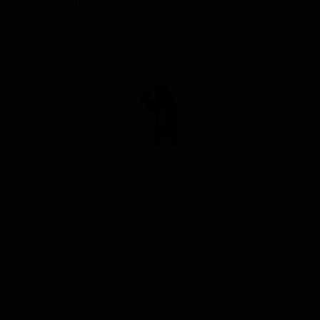
ABV: 7
IBU: 84
Кофе Милк Стаут
★ 3.94
Coffee Milk Stout
United States — Молочный стаут
ABV: 6
IBU: 34