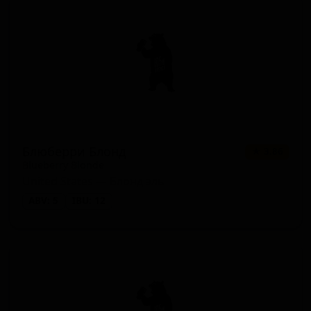
Блюберри Блонд
★ 3.86
Blueberry Blonde
United States — Блонд эль
ABV: 5
IBU: 12