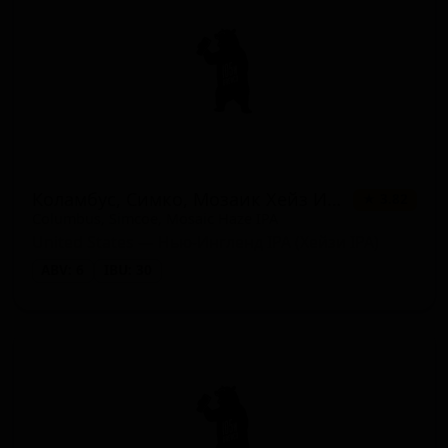
Коламбус, Симко, Мозаик Хейз ИПА
★ 3.82
Columbus, Simcoe, Mosaic Haze IPA
United States — Нью-Ингленд IPA (Хейзи IPA)
ABV: 6
IBU: 30