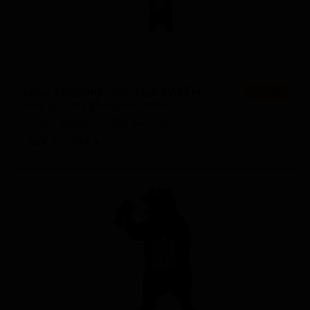
Блэк Каррент Чоколат ДМФН
★ 3.86
Black Currant Chocolate DMFN
United States — Мягкий эль
ABV: 5
IBU: 4