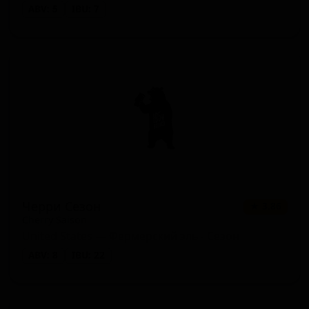
ABV: 5
IBU: 7
Черри Сезон
★ 3.86
Cherry Saison
United States — Фермерский эль - Сезон
ABV: 8
IBU: 22