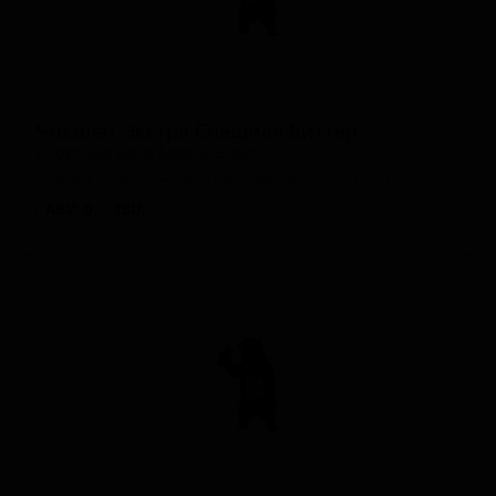
Чоколат Экстра Спешиал Биттер
Chocolate Extra Special Bitter
United States — Экстра Спешиал Биттер (ESB)
ABV: 0
IBU: -