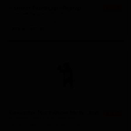
Чоколат Распберри Портер
★ 3.87
Chocolate Raspberry Porter
United States — Американский портер
ABV: 5
IBU: 30
Синнамон Тоаст Кранч Милк Стаут
★ 3.80
Cinnamon Toast Crunch Milk Stout
United States — Молочный стаут