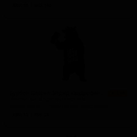
ABV: 11
IBU: 160
Бурбон Баррел Эйджд Квадрофения
★ 4.05
Bourbon Barrel Aged Quadrophenia
United States — Бельгийский квадрюпель
ABV: 12
IBU: 28