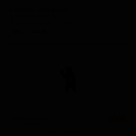
Карамель Эппл Блонд
Caramel Apple Blonde
United States — Блонд эль
ABV: 7
IBU: 24
Черри Крекиш
★ 3.74
Cherry Krek’ish
United States — Фруктовое пиво