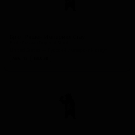
Брют Рашен Империал Стаут
Brute Russian Imperial Stout
United States — Русский имперский стаут
ABV: 13
IBU: 58