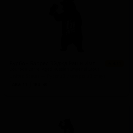
Бурбон Баррел Эйджд Рашн Империал Стаут
★ 4.11
Bourbon Barrel Aged Russian Imperial Stout
United States — Русский имперский стаут
ABV: 11
IBU: 49