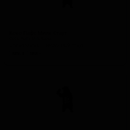
Коко Пафс Милк Стаут
Coco Puffs Milk Stout
United States — Молочный стаут
ABV: 4
IBU: -