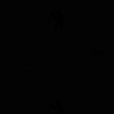
Черри Кислый
★ 3.68
Cherry Sour
United States — Фруктовый кислый эль
ABV: 5
IBU: 5