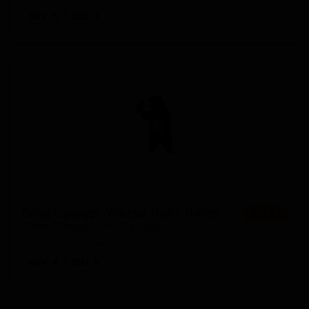
ABV: 6
IBU: 4
Блад Орандж Ультра Лайт Лагер
★ 3.81
Blood Orange Ultra Lite Lager
United States — Американский светлый лагер
ABV: 4
IBU: 9