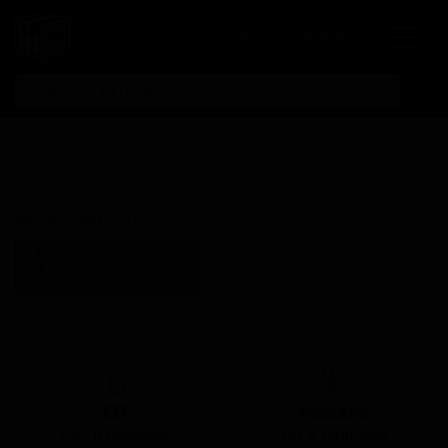
Личный кабинет
Баррел Эйджд
Перри
Barrel Aged Perry
Поставки для баров,
ресторанов и магазинов.
Се Бриккер Сидр Компани
The Bricker Cider Company
Детали по ценам и
Canada (Sechelt, BC)
логистике — по запросу.
Стиль: Пери / Пуаре
Запросить условия поставки
(Грушевый сидр)
КЕГ
Фасовка
Нет в наличии
Нет в наличии