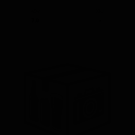
ABV
IBU
7.0
-