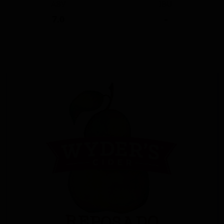
ABV
IBU
7.0
-