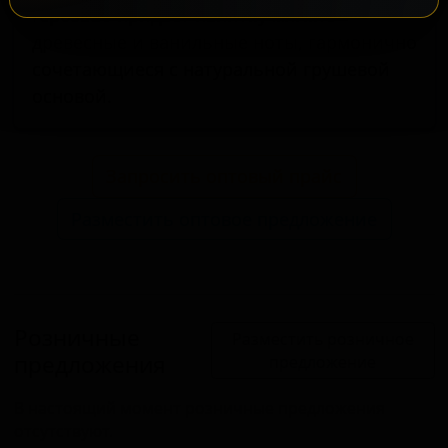
reposado придает напитку мягкие
древесные и ванильные ноты, гармонично
сочетающиеся с натуральной грушевой
основой.
Запросить оптовый прайс
Разместить оптовое предложение
Розничные
Разместить розничное
предложения
предложение
В настоящий момент розничные предложения
отсутствуют.