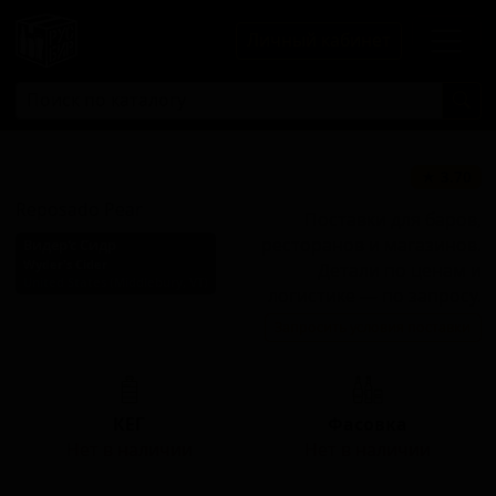
Личный кабинет
Репосадо Пир
★ 3.70
Reposado Pear
Поставки для баров,
ресторанов и магазинов.
Видер'с Сидр
Wyder's Cider
Детали по ценам и
United States (Middlebury, VT)
логистике — по запросу.
Стиль: Пери / Пуаре
Запросить условия поставки
(Грушевый сидр)
КЕГ
Фасовка
Нет в наличии
Нет в наличии