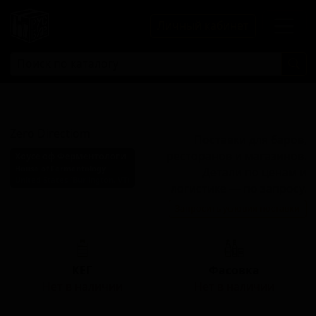
Личный кабинет
Зеро Директиом
Zero Directiom
Поставки для баров,
ресторанов и магазинов.
Хоусе оф Ферментологи
House of Fermentology
Детали по ценам и
United States (Burlington, VT)
логистике — по запросу.
Стиль: Фермерский эль -
Запросить условия поставки
Сезон
КЕГ
Фасовка
Нет в наличии
Нет в наличии