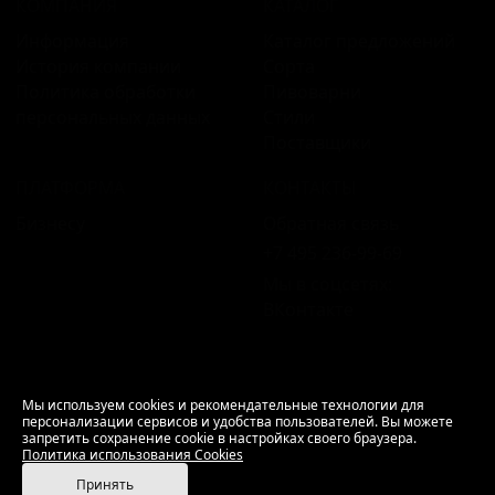
КОМПАНИЯ
КАТАЛОГ
Информация
Каталог предложений
История компании
Сорта
Политика обработки
Пивоварни
персональных данных
Стили
Поставщики
ПЛАТФОРМА
КОНТАКТЫ
Бизнесу
Обратная связь
+7 495 236‑99‑69
Мы в соцсетях:
ВКонтакте
18+ Продажа алкоголя только совершеннолетним.
Мы используем cookies и рекомендательные технологии для
персонализации сервисов и удобства пользователей. Вы можете
РусБир © 2006–2026.
запретить сохранение cookie в настройках своего браузера.
Используем cookies.
Политика использования
Политика использования Cookies
Cookies
Принять