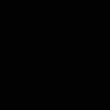
ABV
IBU
5.0
-
Описание вкуса и стиля
Пивоварня House of Fermentology,
расположенная в Берлингтоне, штат