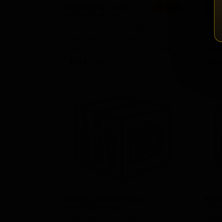
Бирмаут & Тоник
Бро
★ 3.20
Beermouth & Tonic
Bro C
Italy — Винный селтцер
Indi
БИРРИФИКИО АГРИКОЛО БАЛАДИН - Баладин Индипендент Италиан Фарм Бревери
Индо
BIRRIFICIO AGRICOLO BALADIN - Baladin Indipendent Italian Farm Brewery
Indos
ABV: 6
IBU: -
ABV:
ФИННС Манго Блисс
Фин
FINNS Mango Bliss
FINNS
Indonesia — Винный селтцер
Indo