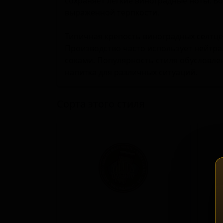
сохраняет лёгкие виноградные ноты. В
выраженной терпкости.
Типичная крепость виноградных селтце
Производство часто использует нейтр
соками. Популярность стиля обусловле
напитка для различных ситуаций.
Сорта этого стиля