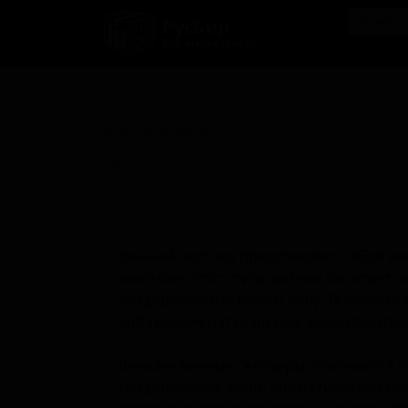
РусБир
B2B-маркетплейс
О нас
Ка
Винный селтцер
RTD - Wine Seltzer
BJCP:
n/a
n/a
Винный селтцер представляет собой ал
алкоголя. Этот стиль возник как ответ
традиционному пиву и вину. Технологи
добавление натуральных ароматизатор
Внешне винные селтцеры отличаются п
традиционное вино. Ароматический про