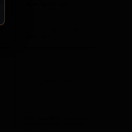
Финнс Цитрус Бриз
FINNS Citrus Breeze
Indonesia — Винный селтцер
д
ПТ Бали Гоод Митра Продукси
PT Bali Good Mitra Produksi
ABV: 5
IBU: -
Вайн Кафе Вайн Сода Лемон&Лайм
Wine Cafe Wine Soda Lemon&Lime
Japan — Винный селтцер