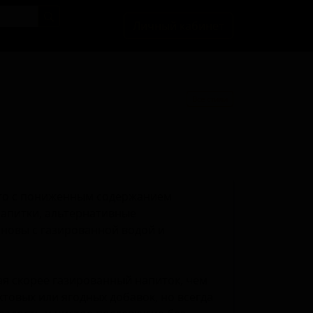
Личный кабинет
Все стили
сто с пониженным содержанием
напитки, альтернативные
новы с газированной водой и
я скорее газированный напиток, чем
товых или ягодных добавок, но всегда