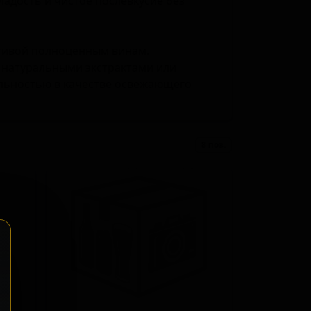
адость и чистое послевкусие без
ативой полноценным винам.
 натуральными экстрактами или
альностью в качестве освежающего
8 поз.