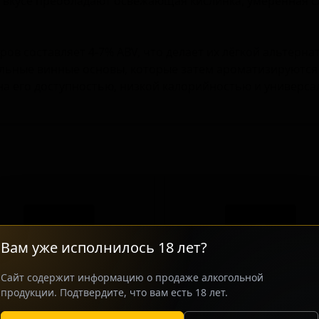
о вкусе преобладают освежающая кислинка, умеренная сл
ров составляет 4-7% ABV, что делает их лёгкой альтерн
альные винные основы, которые затем ароматизируются
на его доступностью, низкой калорийностью и универс
Вам уже исполнилось 18 лет?
Сайт содержит информацию о продаже алкогольной
продукции. Подтвердите, что вам есть 18 лет.