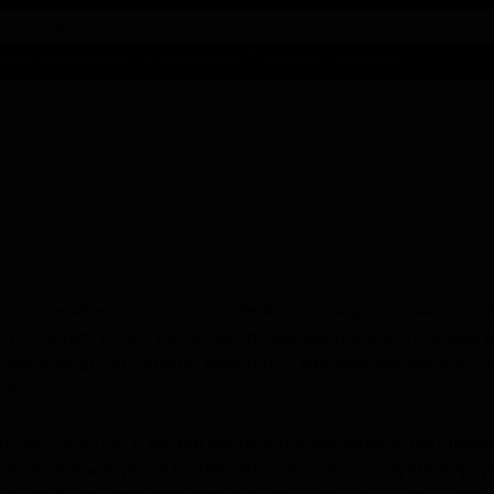
талог предложений
Справочники
Бизнесу
Контакты
когольный напиток на основе вина, газированный и ча
 на растущий спрос на лёгкие, освежающие алкогольные 
я производства обычно включает смешивание винной ос
ов.
розрачностью и интенсивной карбонизацией, напомина
филь варьируется в зависимости от используемых фрук