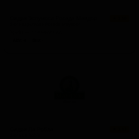
Сидра Эспумоса Росада Маядор
★ 3.50
Sidra Espumosa Rosada Mayador
Spain — Розовый сидр
ABV: 4
IBU: -
Сидра Ла Робла
★ 3.13
Sidra La Robla