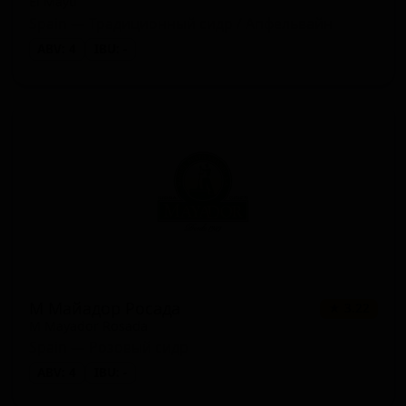
El Mayu
Spain — Традиционный сидр / Апфельвайн
ABV: 4
IBU: -
М Майадор Росада
★ 3.22
M Mayador Rosada
Spain — Розовый сидр
ABV: 4
IBU: -