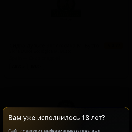
Сидра Дульсе Эколожика М. Бусто
★ 3.77
Sidra Dulce Ecológica M. Busto
Spain — Сидр сладкий
ABV: 5
IBU: -
Вам уже исполнилось 18 лет?
Сайт содержит информацию о продаже