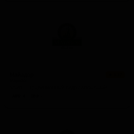
Майадор
★ 3.37
Mayador
Spain — Традиционный сидр / Апфельвайн
ABV: 4
IBU: -