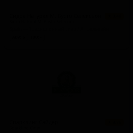
Сидра Натурал М. Бусто Селексьон
★ 3.46
Sidra Natural M. Busto Selección
Spain — Традиционный сидр / Апфельвайн
ABV: 6
IBU: -
Спарклинг Сайдер
★ 3.86
Sparkling Cider