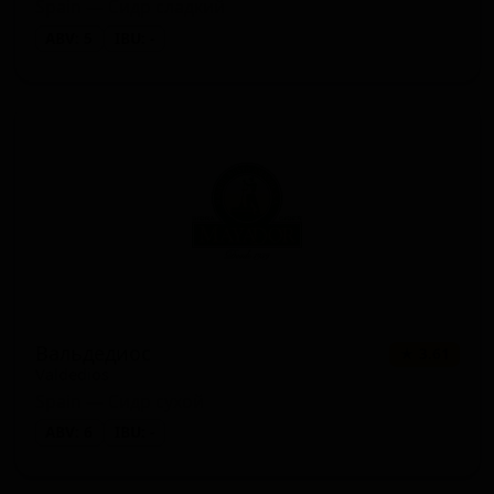
Spain — Сидр сладкий
ABV: 5
IBU: -
Вальдедиос
★ 3.61
Valdedios
Spain — Сидр сухой
ABV: 6
IBU: -