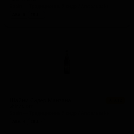
Spain — Традиционный сидр / Апфельвайн
ABV: 6
IBU: -
Шайни Сидер Манзана
★ 3.12
Shiny Cider
Spain — Традиционный сидр / Апфельвайн
ABV: 4
IBU: -