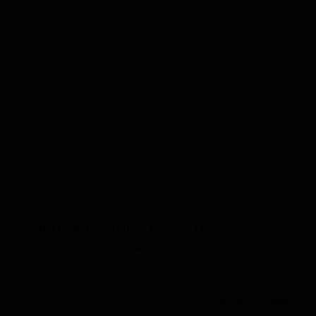
испанском регионе Астурия. Основу ассортимента
составляет традиционная астурийская сидра,
производимая по методу натурального брожения,
что обеспечивает её характерный сухой вкус и
лёгкую игристость. Производственный процесс
включает в себя использование местных сортов
яблок и выдержку напитка в больших деревянных
бочках. Пивоварня ориентирована на локальный
рынок, поставляя свою продукцию в региональные
сидрерии и специализированные магазины.
Специализация и рейтинги
производителя по стилям
Традиционный сидр /
Апфельвайн (Cider - Traditional
15 сортов
★ 3.24
/ Apfelwein)