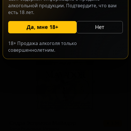
алкогольной продукции. Подтвердите, что вам
есть 18 лет.
Сидра Эспуманте
★ 3.77
Sidra Espumante
Да, мне 18+
Нет
Spain — Традиционный сидр / Апфельвайн
ABV: 5
IBU: -
18+ Продажа алкоголя только
совершеннолетним.
Сидра Эспумоса Майадор
★ 3.50
Sidra Espumosa Mayador