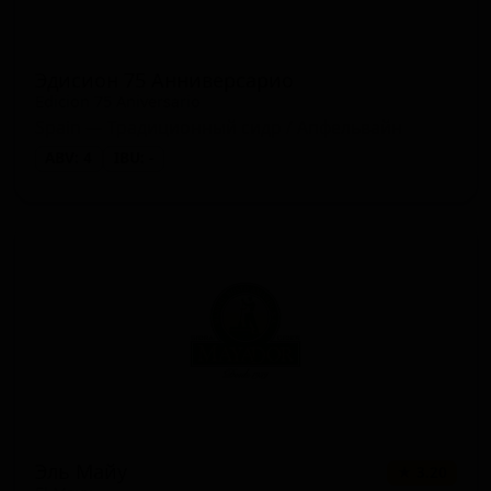
Эдисион 75 Анниверсарио
Edicion 75 Aniversario
Spain — Традиционный сидр / Апфельвайн
ABV: 4
IBU: -
Эль Майу
★ 3.20