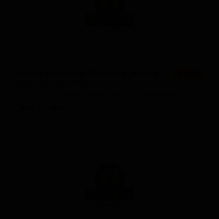
Сидра Эспумоса Майадор Экстра
★ 3.57
Sidra Espumosa Mayador Extra
Spain — Традиционный сидр / Апфельвайн
ABV: 5
IBU: -