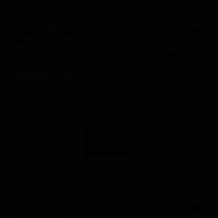
Маядор Манзана
★ 3.79
Mayador Manzana
Spain — Традиционный сидр / Апфельвайн
ABV: 4.1
IBU: -
Натуральный Сидр
★ 3.59
Natural Cider