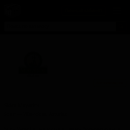
Личный кабинет
Все пивоварни
Сидра Маядор
Sidra Mayador
Spain — Villaviciosa, Asturias
Sidra Mayador находится в городе Вильявисиоса, в