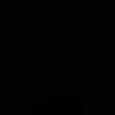
Сидра Натураль Ла Робла
★ 2.96
Sidra Natural La Robla
Spain — Традиционный сидр / Апфельвайн
ABV: 6
IBU: -