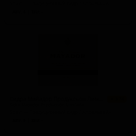
Spain — Традиционный сидр / Апфельвайн
ABV: 4
IBU: -
Сидра Майадор Продуксьон Лимитада
★ 3.74
Sidra Mayador Producción Limitada
Spain — Традиционный сидр / Апфельвайн
ABV: 5
IBU: -