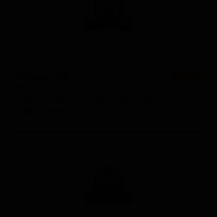
Майадор 0.0
★ 3.03
Mayador 0.0
Spain — Безалкогольный сидр / перри
ABV: 0
IBU: -