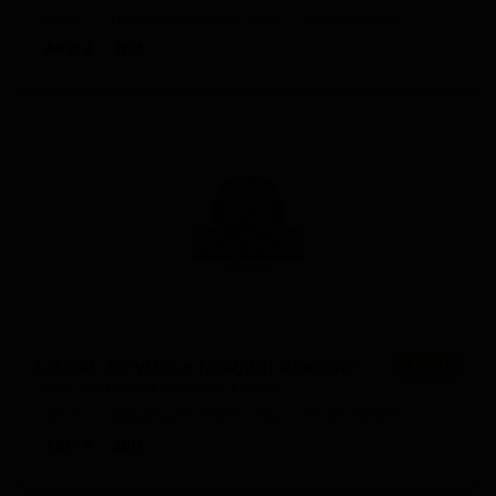
Spain — Традиционный сидр / Апфельвайн
ABV: 4
IBU: -
Сидра Эспумоса Маядор Классик
★ 3.51
Sidra Espumosa Mayador Classic
Spain — Традиционный сидр / Апфельвайн
ABV: 4
IBU: -