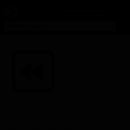
Личный кабинет
Все пивоварни
Реверсе
Reverse
Russia — Vladimir, Vladimir, oblast