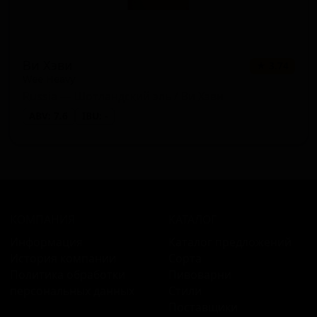
Ви Хэви
★ 3.74
Wee Heavy
Russia — Шотландский эль / Ви Хэви
ABV: 7.6
IBU: -
КОМПАНИЯ
КАТАЛОГ
Информация
Каталог предложений
История компании
Сорта
Политика обработки
Пивоварни
персональных данных
Стили
Поставщики