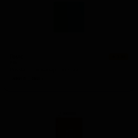
Пилс
★ 3.58
Pils
Russia — Пильзнер - прочие
ABV: 5
IBU: -