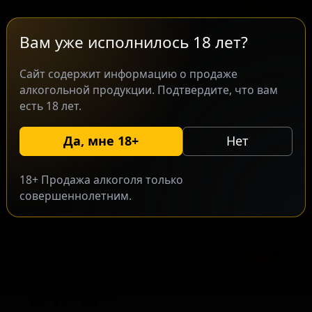
Инглиш Пэйл Эль
★ 3.46
English Pale Ale
Russia — Пейл-эль английский
Вам уже исполнилось 18 лет?
ABV: 5
IBU: 15
Сайт содержит информацию о продаже
алкогольной продукции. Подтвердите, что вам
есть 18 лет.
Да, мне 18+
Нет
18+ Продажа алкоголя только
совершеннолетним.
Гозе
★ 3.92
Gose
Russia — Традиционный гозе
ABV: 4.5
IBU: -