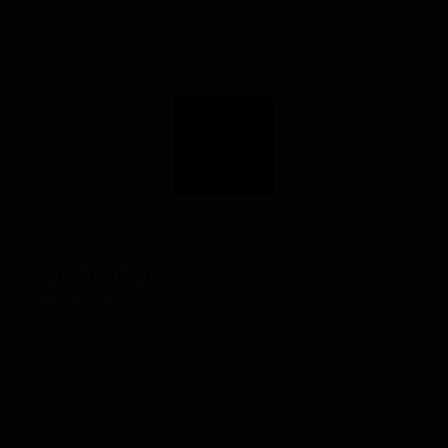
Оутмил Стаут
★ 3.66
Oatmeal Stout
Russia — Овсяный стаут
ABV: 5
IBU: -