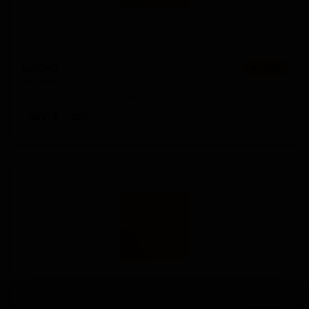
Блонд
★ 3.45
Blonde
Russia — Бельгийский блонд
ABV: 5
IBU: -