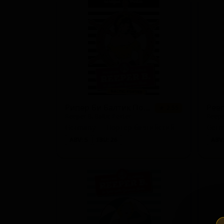
Крепкий лагер (Lager - Strong)
Портер балтийский (Porter - Baltic)
Светлый лагер (Lager - Pale)
Рипер Би Балтик Портер
★ 2.55
Reeper B. Baltic Porter
Reepe
Germany — Портер балтийский
ABV: 5
IBU: 26
ABV: