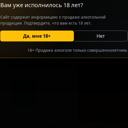
Вам уже исполнилось 18 лет?
Сайт содержит информацию о продаже алкогольной
продукции. Подтвердите, что вам есть 18 лет.
р Би Голден Эль
Рипер Би ИПА Анфильте
★ 2.75
Да, мне 18+
Нет
r B. Golden Ale
Reeper B. IPA Unfiltered
any — Блонд эль
Germany — Сессионный IPA
 4.8
IBU: 17.0
ABV: 5
IBU: 35
18+ Продажа алкоголя только совершеннолетним.