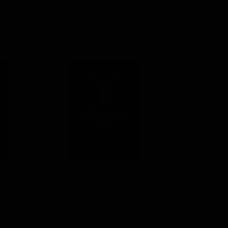
Штанген ИПЛ
 2.92
★ 3.31
Stangen IPL
Germany — Индийский пейл-эль - прочие
Germany — Индийский светлый лагер
ABV: 5
IBU: -
Штанген Стронг Бир
 3.15
★ 2.69
Stangen Strong Beer
Germany — Крепкий лагер
ABV: 8
IBU: 23