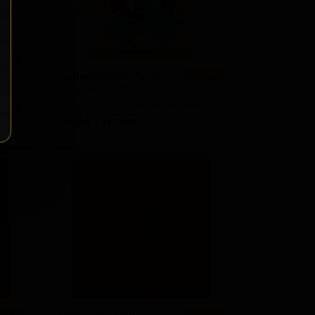
ред
Рипер Б. Вайсбир
★ 3.42
Reeper B. Weissbier
Germany — Пшеничное пиво - Хефевайцен
ABV: 5
IBU: 13