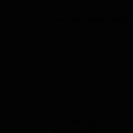
Специализация и рейтинги про
Пшеничное пиво - Хефевайцен (Wheat Beer - 
Индийский светлый лагер (Lager - IPL (India Pa
Хеллес (Lager - Helles)
Сессионный IPA (IPA - Session)
Шварцбир (Schwarzbier)
Пильзнер немецкий (Pilsner - German)
Дортмундерский экспортный лагер (Lager - Do
Индийский пейл-эль - прочие (IPA - Other)
Сорта этого производителя
Блонд эль (Blonde / Golden Ale - Other)