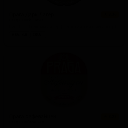
Прага Дарк Лагер
★ 3.36
Praga Dark Lager
Czech — Тёмный лагер (Чешский тёмный лагер)
ABV: 4.5
IBU: -
Прага Хефевайцен
★ 3.28
Praga Hefeweizen