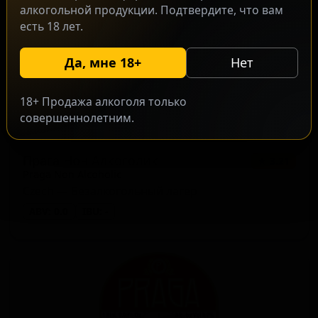
алкогольной продукции. Подтвердите, что вам
есть 18 лет.
Да, мне 18+
Нет
18+ Продажа алкоголя только
совершеннолетним.
Прага Нон Алкоголик
★ 3.21
Praga Non Alcoholic
Czech — Безалкогольный лагер
ABV: 0.0
IBU: -