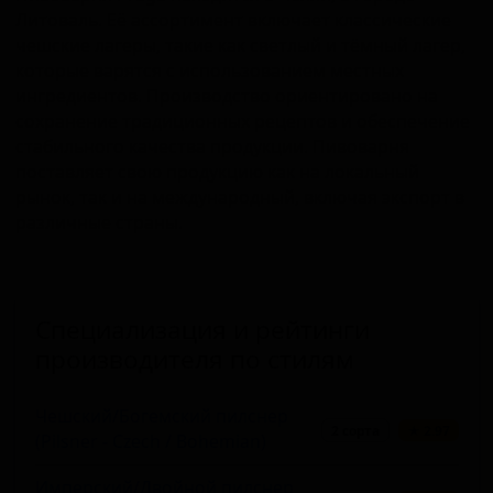
Литоваль. Её ассортимент включает классические
чешские лагеры, такие как светлый и тёмный лагер,
которые варятся с использованием местных
ингредиентов. Производство ориентировано на
сохранение традиционных рецептов и обеспечение
стабильного качества продукции. Пивоварня
поставляет свою продукцию как на локальный
рынок, так и на международный, включая экспорт в
различные страны.
Специализация и рейтинги
производителя по стилям
Чешский/Богемский пилснер
2 сорта
★ 2.97
(Pilsner - Czech / Bohemian)
Имперский/Двойной пилснер