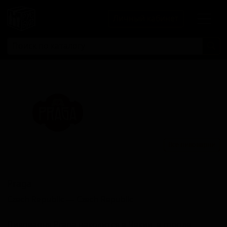
Личный кабинет
Все пивоварни
Прага
Praga
Czech Republic — Czech Republic
Пивоварня Praga находится в Чехии, в городе