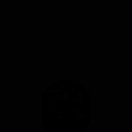
1 сорт
★ 3.77
(Pilsner - Imperial / Double)
Янтарный лагер (Lager - Amber /
1 сорт
★ 3.38
Red)
▼
Тёмный лагер (Чешский тёмный
1 сорт
★ 3.36
лагер) (Lager - Tmavé (Czech Dark))
Пшеничное пиво - Хефевайцен
1 сорт
★ 3.28
(Wheat Beer - Hefeweizen)
Сорта этого производителя
8 поз.
Безалкогольный лагер (Non-
1 сорт
★ 3.21
Alcoholic - Lager)
Чешский янтарный лагер (Lager -
1 сорт
★ 3.20
Polotmavé (Czech Amber))