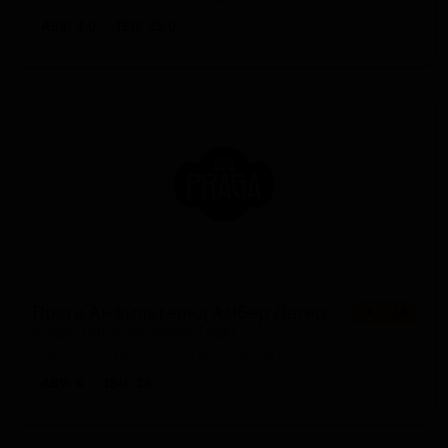
ABV: 4.0
IBU: 25.0
Прага Анфильтеред Амбер Лагер
★ 3.38
Praga Unfiltered Amber Lager
Czech Republic — Янтарный лагер
ABV: 6
IBU: 23