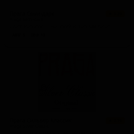
Прага Семи-дарк
★ 3.20
Praga Semi-dark
Czech Republic — Чешский янтарный лагер
ABV: 5
IBU: 15
Прага Сильвер Классик
★ 2.76
Praga Silver Classic
Czech — Чешский/Богемский пилснер