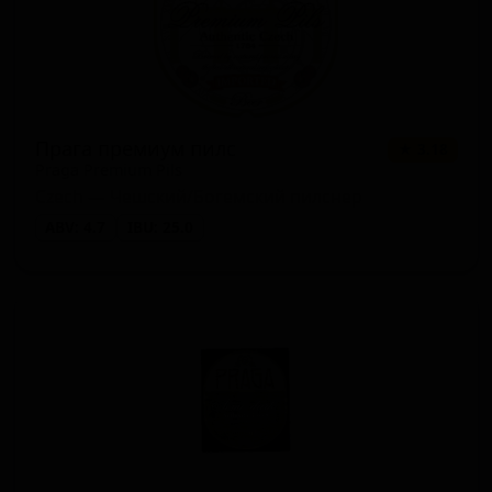
Прага премиум пилс
★ 3.18
Praga Premium Pils
Czech — Чешский/Богемский пилснер
ABV: 4.7
IBU: 25.0