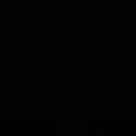
изводителя по стилям
d / Hazy)
▼
on)
rial)