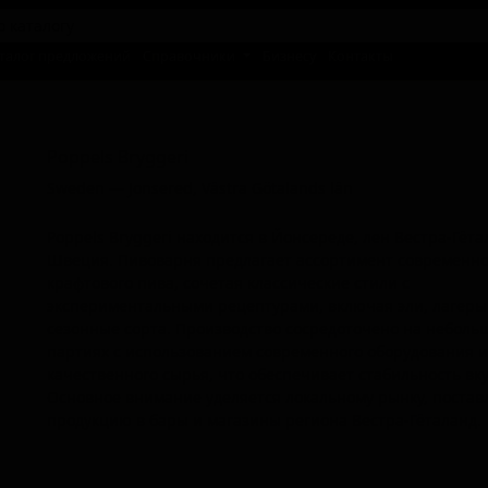
талог предложений
Справочники
Бизнесу
Контакты
Поппелс Бриггери
Poppels Bryggeri
Sweden — Jonsered, Västra Götalands län
Poppels Bryggeri находится в Йонсереде, лен Вестра-Гёта
Швеция. Пивоварня предлагает ассортимент современно
крафтового пива, сочетая классические стили с
экспериментальными рецептурами, включая эли, лагеры
сезонные сорта. Производство сосредоточено на неболь
партиях с использованием современного оборудования 
качественного сырья, что обеспечивает стабильность вку
Основное внимание уделяется локальному рынку, постав
продукцию в бары и магазины региона Вестра-Гёталанд.