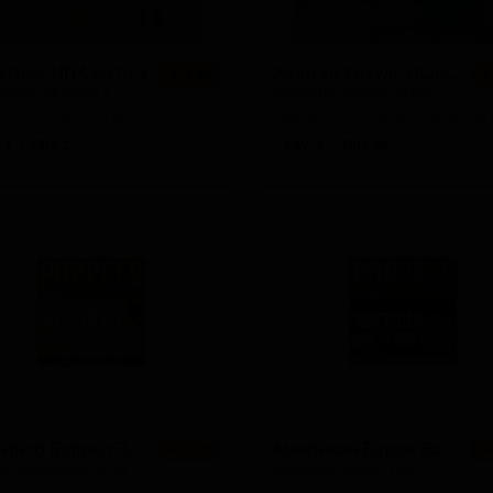
Double)
ier)
егрис ИПА Батч 3
Абов зе Клаудс Нью-Ингленд ИПА
★ 3.94
★
grees IPA Batch 3
Above the Clouds NEIPA
Sweden — Нью-Ингленд IPA (Хейзи IPA)
 7
IBU: 2
ABV: 8
IBU: 30
Fruited)
 - New England / Hazy)
cial / Strong (ESB))
Олл-Инто Баррел Эйджд Стаут
Американ Барли Вайн
★ 3.79
★
to Barrel Aged Stout
American Barley Wine
en — Имперский стаут