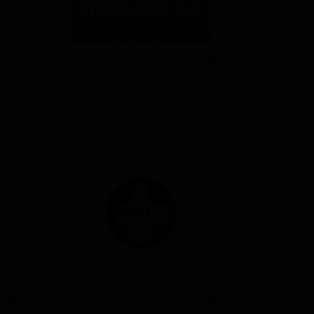
Бельгиан Стронг Дарк Эль
 3.26
★ 3.64
Belgian Strong Dark Ale
Sweden — Бельгийский крепкий тёмный эль
ABV: 11
IBU: 30
Биггер Из Беттер
 3.40
★ 3.62
Bigger Is Better