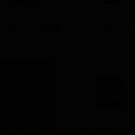
ел Селект Стаут
Баррелс Саммер Лагер
★ 4.13
★
 Select Stout
Barrel’s Summer Lager
en — Имперский стаут
Sweden — Светлый лагер
 14
IBU: -
ABV: 5
IBU: 30
ьгиан Витбир
Белгиск Блонде
★ 3.27
★
an Witbier
Belgisk Blonde