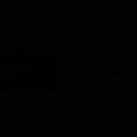
Sweden — Пшеничное пиво - Витбир / Бланш
Sweden — Бельгийский бло
 5
IBU: 20
ABV: 6
IBU: 20
тиш Пейл Эль
Броен Дабл Индиа Пэйл Эль
★ 3.33
★
h Pale Ale
Broen Double India Pale Ale
en — Пейл-эль английский
Sweden — Имперский IPA
 5
IBU: 30
ABV: 9
IBU: 65