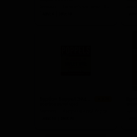
Sweden — Пшеничное пиво - Витбир / Бланш
ABV: 4
IBU: 10
ABV:
Бурбон Баррел Эйджд (Америкенск Барли Вайн)
Бри
★ 3.70
Bourbon Barrel Aged
Britis
Sweden — Американский берливайн (ячменное вино)
Swed
ABV: 11
IBU: 70
ABV: