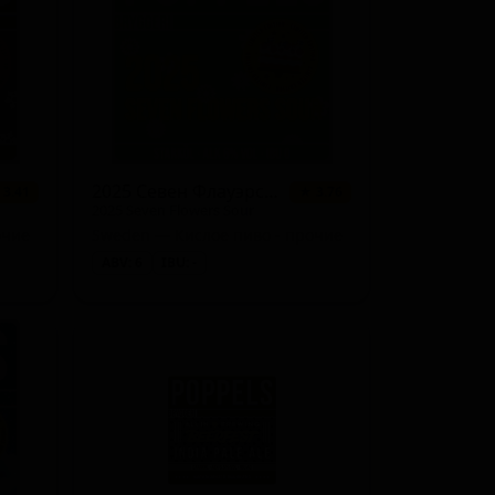
6 сортов
★ 2.67
5 сортов
★ 2.69
4 сорта
★ 3.72
4 сорта
★ 2.46
3 сорта
★ 3.52
2025 Севен Флауэрс Сор
 3.41
★ 3.76
2025 Seven Flowers Sour
3 сорта
★ 3.46
очие
Sweden — Кислое пиво - прочие
ABV: 6
IBU: -
3 сорта
★ 3.30
2 сорта
★ 3.89
2 сорта
★ 3.83
2 сорта
★ 3.82
2 сорта
★ 3.78
2 сорта
★ 3.63