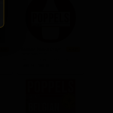
1 сорт
★ 3.46
1 сорт
★ 3.46
1 сорт
★ 3.44
1 сорт
★ 3.41
1 сорт
★ 3.40
Баррел Эйджд Стаут Бурбон энд Рам
 3.99
★ 4.27
Barrel Aged Stout
1 сорт
★ 3.40
Sweden — Ячменное вино - прочие
Sweden — Имперский стаут
1 сорт
★ 3.32
ABV: 14
IBU: 25
1 сорт
★ 3.18
1 сорт
★ 3.12
1 сорт
★ 3.00
1 сорт
★ 0.00