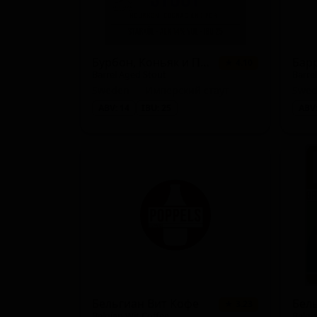
Бурбон, Коньяк и Порт
Барр
★ 4.10
Barrel Aged Stout
Barrel
Sweden — Имперский стаут
Swed
ABV: 14
IBU: 25
ABV:
Бельгиан Вит Кофе
Бел
★ 3.23
Belgian Wit Coffee
Belgi