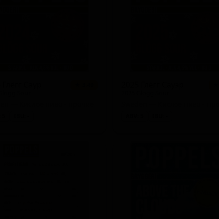
rleywine - American)
 - Witbier / Blanche)
 Глёгг Саур
2025 Глёгг Сауэр
★ 3.49
★
Glögg Sour
2025 Glögg Sour
le Lager))
en — Кислое пиво - прочие
Sweden — Кислое пиво - пр
 5
IBU: -
ABV: 5
IBU: -
Imperial / Double New England / Hazy)
Double Oatmeal)
d IPA / Hazy)