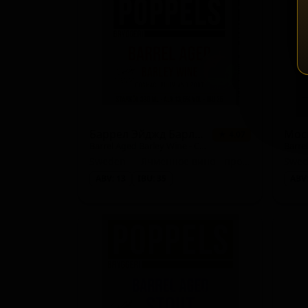
Английский IPA (IPA - English)
Пшеничный IPA (IPA - White / Wheat)
Зимний эль (Winter Ale)
Блонд эль (Blonde / Golden Ale - Other)
Бельгийский блонд (Belgian Blonde)
Баррел Эйджд Барли Вайн - Коньяк, Ром и Порт
★ 4.07
Barrel Aged Barley Wine - Cognac, Rhum and Port
Barre
Красный IPA (IPA - Red)
Sweden — Ячменное вино - прочие
Овсяный стаут (Stout - Oatmeal)
ABV: 13
IBU: 35
ABV:
Американский лагер (Lager - American)
Прочие светлые эли (Pale Ale - Other)
Безалкогольный Пейл-Эль (Non-Alcoholic - Pal
Фаро (Lambic - Faro)