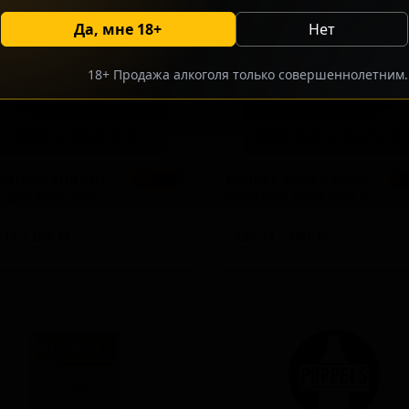
Да, мне 18+
Нет
18+ Продажа алкоголя только совершеннолетним.
Москатель Энд Брэнди
Баррел Эйджд Барли Вайн Марсала Энд Мускатель
★ 3.99
★
l Aged Barley Wine
Barrel Aged Barley Wine Marsala And Muscatel
Sweden — Ячменное вино - прочие
 13
IBU: 35
ABV: 12
IBU: 30
e Ale)