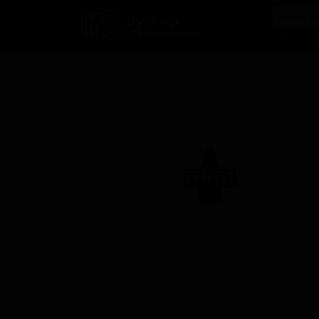
РусБир
B2B-маркетплейс
О нас
Ка