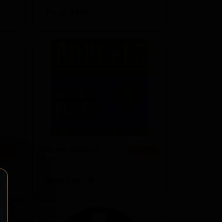
2 сорта
★ 3.15
ABV: 11
IBU: -
2 сорта
★ 3.08
1 сорт
★ 4.15
1 сорт
★ 3.91
1 сорт
★ 3.85
1 сорт
★ 3.64
1 сорт
★ 3.58
1 сорт
★ 3.55
Балтик Портер
 3.78
★ 3.91
1 сорт
★ 3.54
Baltic Porter
Sweden — Американский берливайн (ячменное вино)
Sweden — Портер балтийский
1 сорт
★ 3.52
ABV: 9
IBU: 40
1 сорт
★ 3.49
1 сорт
★ 3.48