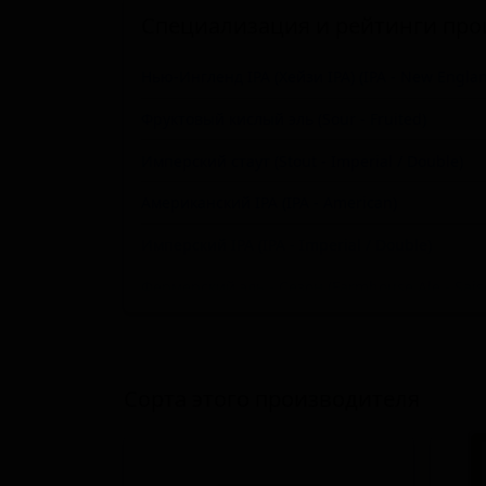
Специализация и рейтинги про
Нью-Ингленд IPA (Хейзи IPA) (IPA - New Englan
Фруктовый кислый эль (Sour - Fruited)
Имперский стаут (Stout - Imperial / Double)
Американский IPA (IPA - American)
Имперский IPA (IPA - Imperial / Double)
Фермерский эль - Сезон (Farmhouse Ale - Sais
Кислое пиво - прочие (Sour - Other)
Русский имперский стаут (Stout - Russian Impe
Сорта этого производителя
Пильзнер - прочие (Pilsner - Other)
Светлый лагер (Lager - Pale)