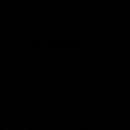
нд
Sweden — Имперский IPA
ABV: 8
IBU: -
Карибский Стаут Империал
 3.76
★ 3.85
Caribbean Stout Imperial
Sweden — Имперский пасти-стаут
ABV: 13
IBU: 25