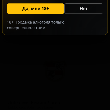
Да, мне 18+
Нет
Лапак Премiум
★ 2.50
Lapak Premium
18+ Продажа алкоголя только
Czech Republic — Чешский/Богемский пилснер
совершеннолетним.
ABV: 5
IBU: -
Лобкович Бёмиш Лагер
Lobkowicz Böhmisch Lager