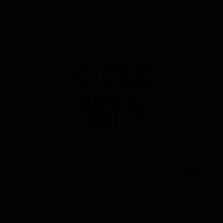
Bertold Svetly Lezak
Czech Republic — Чешский светлый лагер
ABV: 5
IBU: 11
Блэк Хилл
★ 3.51
Black Hill
Czech Republic — Сидр сладкий
ABV: 5
IBU: -