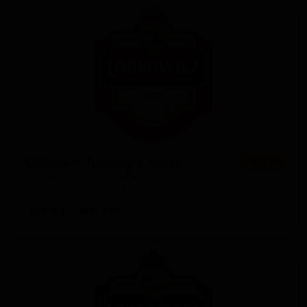
Лобкович Премиум лежак
★ 3.19
Lobkowicz Premium ležák
Czech — Чешский/Богемский пилснер
ABV: 4.7
IBU: 33.0