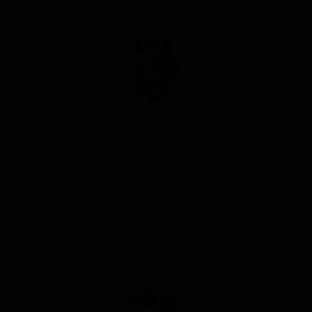
Ре Белл 10%
Re Bell 10%
Czech Republic — Чешский/Богемский пилснер
ABV: 4
IBU: -