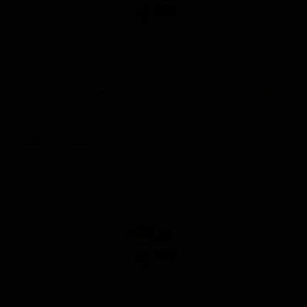
Рефреш Цитрус Микс
★ 3.01
Refresh Citrus Mix
Czech Republic — Безалкогольный шанди/радлер
ABV: 0
IBU: -