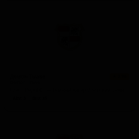
Демон Тмаве
★ 2.96
Demon Tmave
Czech Republic — Тёмный лагер (Чешский тёмный лагер)
ABV: 5
IBU: 35