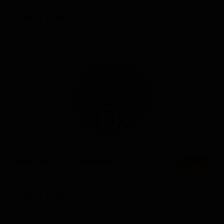
Czech Republic — Чешский/Богемский пилснер
ABV: 5
IBU: -
Масопустни Спешиал
★ 3.41
Masopustni special
Czech Republic — Янтарный лагер
ABV: 5
IBU: 28