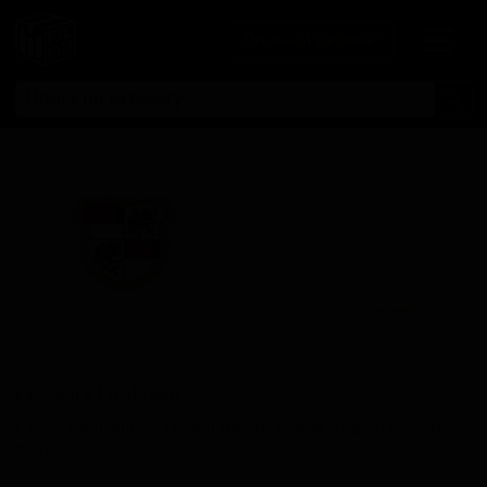
Личный кабинет
Все пивоварни
Пивовари Лобковикз
Pivovary Lobkowicz
Czech Republic — Hlavní město Praha, Hlavní město
Praha