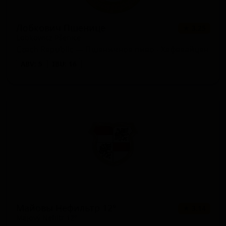
Лобкович Пшенице
★ 3.25
Lobkowicz Pšenice
Czech Republic — Пшеничное пиво - Хефевайцен
ABV: 5
IBU: 16
Майовы Нефильтр 12°
★ 3.14
Májový Nefiltr 12°