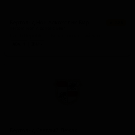
1 сорт
★ 2.92
Other)
Индийский пейл-эль - прочие (IPA
1 сорт
★ 2.85
Бертольд Нон Алкохолик Бир
★ 2.86
- Other)
Bertold Non Alcoholic Beer
Czech Republic — Безалкогольный лагер
Тёмный лагер (Lager - Dark)
1 сорт
★ 0.00
ABV: 1
IBU: -
Бертольд Светлый Лежак