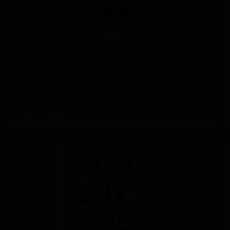
Перла
★ 2.62
Perla
Czech Republic — Чешский/Богемский пилснер
ABV: 5
IBU: -