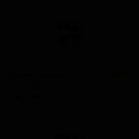
Клаштер Ориджинал
★ 3.55
Klášter Original
Czech Republic — Чешский/Богемский пилснер
ABV: 5
IBU: -