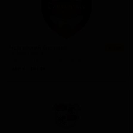
Чертовский Спешиал
★ 3.09
Certovsky special
Czech Republic — Янтарный лагер
ABV: 6
IBU: 24