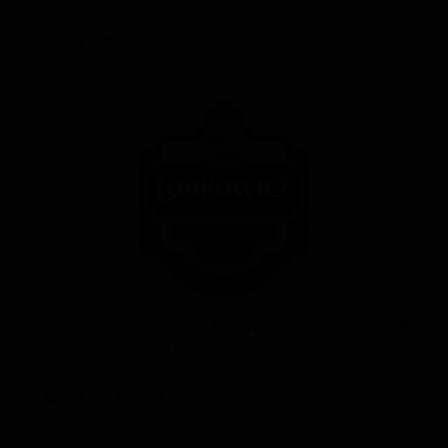
Czech Republic — Чешский светлый лагер
ABV: 5
IBU: -
Лобкович Премиум Черни
★ 3.35
Lobkowicz Premium Cerny
Czech — Тёмный лагер (Чешский тёмный лагер)
ABV: 4.7
IBU: 33.0