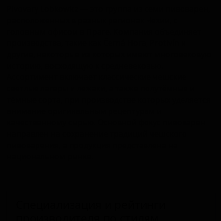
Pivovary Lobkowicz — это группа из семи пивоварен,
расположенных в разных регионах Чехии, с
головным офисом в Праге. Компания объединяет
производства, такие как Černá Hora, Protivín и
другие, некоторые из которых имеют многовековую
историю, восходящую к средневековью.
Ассортимент включает классические чешские
светлые лагеры и лежаки, а также полутёмные и
тёмные сорта, при производстве которых уделяется
внимание оригинальным рецептурам и
качественному сырью. Основной фокус пивоварен
направлен на сохранение традиций чешского
пивоварения, а продукция представлена на
национальном рынке.
Специализация и рейтинги
производителя по стилям