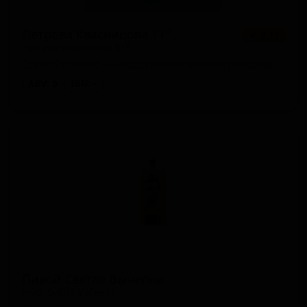
Петрова Квасницова 11°
★ 3.11
Petrova Kvasnicová 11°
Czech Republic — Чешский/Богемский пилснер
ABV: 0
IBU: -
Пивой Светле Вычепни
Pivoj Světlé Výčepní