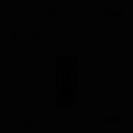
Рефреш Грейпфрут
★ 2.83
Refresh Grapefruit
Czech Republic — Безалкогольный шанди/радлер
ABV: 0
IBU: -
Рефреш Малина а Лимета
★ 2.73
Refresh Malina a Limeta
Czech Republic — Безалкогольный шанди/радлер