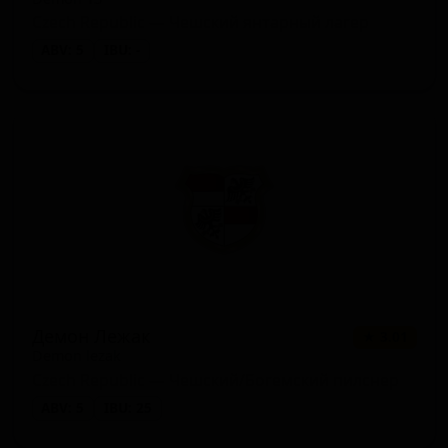
Czech Republic — Чешский янтарный лагер
ABV: 5
IBU: -
Демон Лежак
★ 3.01
Demon lezak
Czech Republic — Чешский/Богемский пилснер
ABV: 5
IBU: 25