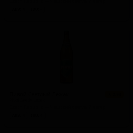
Czech Republic — Чешский светлый лагер
ABV: 4
IBU: -
Пивой Светлый Лежак
★ 2.93
Pivoj Svetly Lezak
Czech Republic — Чешский светлый лагер
ABV: 4
IBU: 4