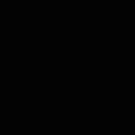
Демонический Рефреш Цитрус Микс
★ 3.05
Démonický Refresh Citrus Mix
Czech Republic — Безалкогольный шанди/радлер
ABV: 0
IBU: -