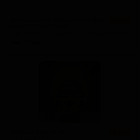
Демонический Рефреш Грейпфрут
★ 3.23
Démonický Refresh Grapefruit
Czech Republic — Безалкогольный шанди/радлер
ABV: 1
IBU: -
Флайинг Клауд АПА
★ 3.48
Flying Cloud APA