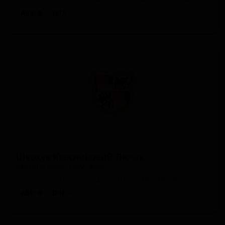
ABV: 0
IBU: -
Шкохув Квасницовий Лежак
Skochuv Kvasnicovy Lezak
Czech Republic — Чешский/Богемский пилснер
ABV: 0
IBU: -