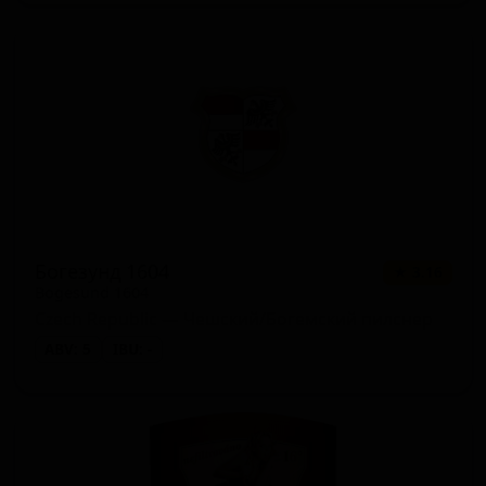
Богезунд 1604
★ 3.16
Bogesund 1604
Czech Republic — Чешский/Богемский пилснер
ABV: 5
IBU: -