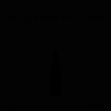
Чешское пиво светлый лежак 11,5
★ 3.21
Czech Pivo Světlý Ležák 11,5
Czech — Чешский/Богемский пилснер
ABV: 4.7
IBU: -
Демон 13
★ 3.25
Demon 13