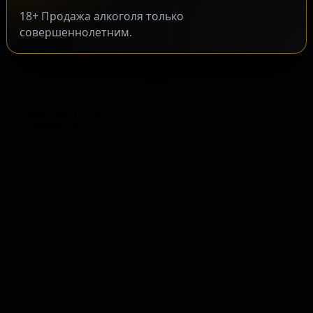
18+ Продажа алкоголя только
совершеннолетним.
Саммер Голд
SUMMER GOLD
England — Блонд эль
ABV: 4
IBU: -