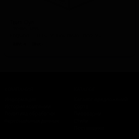
Твит Оул
T'WHEAT OWL
England — Пшеничное пиво - прочие
ABV: 4
IBU: -
КОМПАНИЯ
КАТАЛОГ
Информация
Каталог предложений
История компании
Сорта
Политика обработки
Пивоварни
персональных данных
Стили
Поставщики