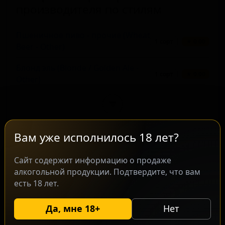
производителя по стилям
Пшеничное пиво - прочие (Wheat
1 сорт
★ 0.00
Beer - Other)
Блонд эль (Blonde / Golden Ale -
1 сорт
★ 0.00
Other)
▼
Вам уже исполнилось 18 лет?
Сайт содержит информацию о продаже
алкогольной продукции. Подтвердите, что вам
Сорта этого производителя
2 поз.
есть 18 лет.
Да, мне 18+
Нет