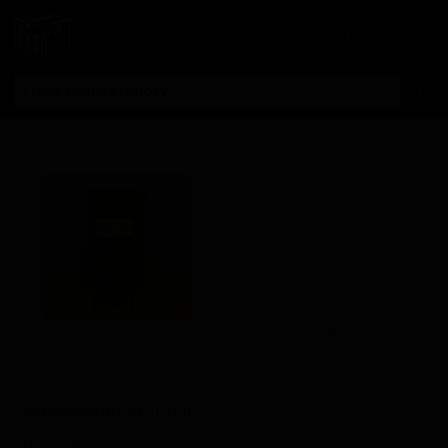
Личный кабинет
Все пивоварни
Овл Бревинг Компани
Owl Brewing Company
England