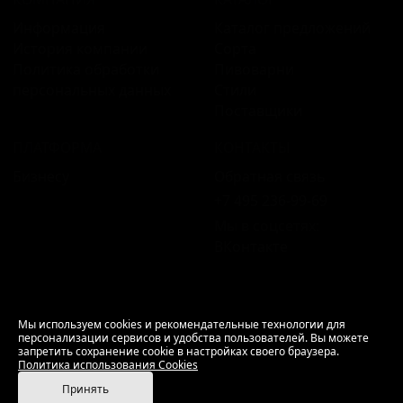
Информация
Каталог предложений
История компании
Сорта
Политика обработки
Пивоварни
персональных данных
Стили
Поставщики
ПЛАТФОРМА
КОНТАКТЫ
Бизнесу
Обратная связь
+7 495 236‑99‑69
Мы в соцсетях:
ВКонтакте
18+ Продажа алкоголя только совершеннолетним.
Мы используем cookies и рекомендательные технологии для
персонализации сервисов и удобства пользователей. Вы можете
РусБир © 2006–2026.
запретить сохранение cookie в настройках своего браузера.
Используем cookies.
Политика использования
Политика использования Cookies
Cookies
Принять