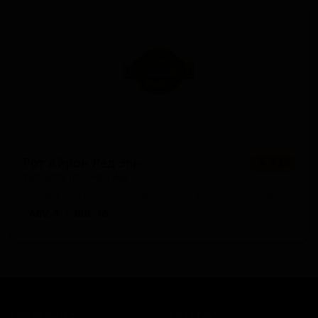
Рот Айрон Ред Эль
★ 3.40
Wrought Iron Red Ale
United States — Американский янтарный эль
ABV: 5
IBU: 16
КОМПАНИЯ
КАТАЛОГ