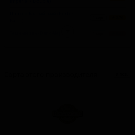
Imperial / Double)
Портер балтийский (Porter -
1 сорт
★ 3.70
Baltic)
▼
Тёмный эль (Dark Ale)
1 сорт
★ 3.61
Американский IPA (IPA - American)
1 сорт
★ 3.44
Американский янтарный эль (Red
1 сорт
★ 3.40
Ale - American Amber / Red)
Сорта этого производителя
9 поз.
Пшеничное пиво - Витбир /
Бланш (Wheat Beer - Witbier /
1 сорт
★ 3.40
Blanche)
Американский лагер (Lager -
1 сорт
★ 3.19
American)