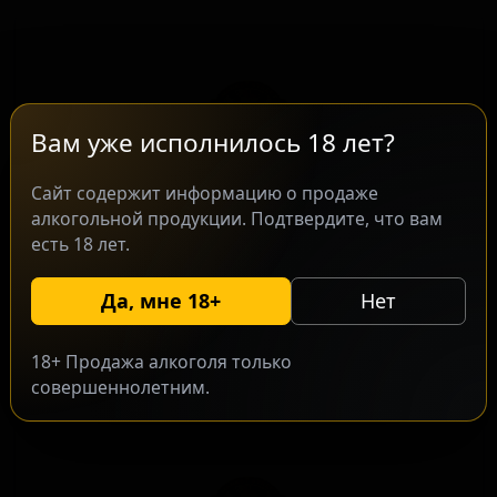
Вам уже исполнилось 18 лет?
Сайт содержит информацию о продаже
алкогольной продукции. Подтвердите, что вам
есть 18 лет.
Д'Артаньян Дарк Эль
★ 3.61
D'Artagnan Dark Ale
Да, мне 18+
Нет
United States — Тёмный эль
ABV: 7
IBU: 28
18+ Продажа алкоголя только
совершеннолетним.