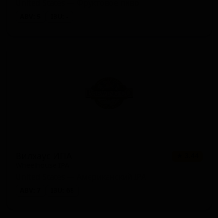
United States — Фруктовое пиво
ABV: 5
IBU: -
Вилхаус ИПА
★ 3.44
Wheelhouse IPA
United States — Американский IPA
ABV: 7
IBU: 68