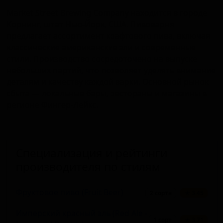
Market Street Brewing Company находится в городе
Корнинг, штат Нью-Йорк, США. Пивоварня
предлагает ассортимент крафтового пива, включая
классические американские эли и современные
стили. Производство сосредоточено на выпуске
небольших партий, что позволяет уделять внимание
деталям и качеству каждой варки. Основной рынок
сбыта — локальные бары, рестораны и магазины в
регионе Фингер-Лейкс.
Специализация и рейтинги
производителя по стилям
Фруктовое пиво (Fruit Beer)
2 сорта
★ 3.45
Имперский красный эль (Red Ale -
1 сорт
★ 3.71