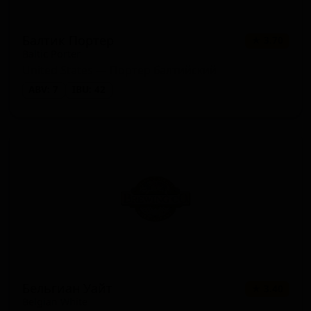
Балтик Портер
★ 3.70
Baltic Porter
United States — Портер балтийский
ABV: 7
IBU: 42
Бельгиан Уайт
★ 3.40
Belgian White