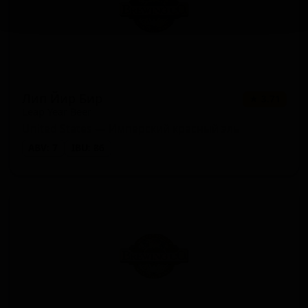
Лип Йир Бир
★ 3.71
Leap Year Beer
United States — Имперский красный эль
ABV: 7
IBU: 86