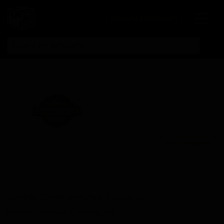
Личный кабинет
Все пивоварни
Маркет Стреет Бревинг
Компани
Market Street Brewing Company
United States — Corning, NY