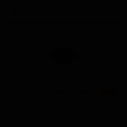
United States — Пшеничное пиво - Витбир / Бланш
ABV: 6
IBU: -
Бриско Бридж Блэкберри Лагер
★ 3.42
Brisco Bridge Blackberry Lager
United States — Фруктовое пиво
ABV: 5
IBU: 12