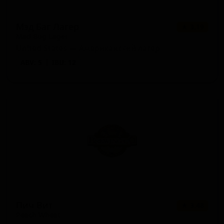
Мэд Баг Лагер
★ 3.19
Mad Bug Lager
United States — Американский лагер
ABV: 5
IBU: 12
Пич Вит
★ 3.48
Peach Wheat