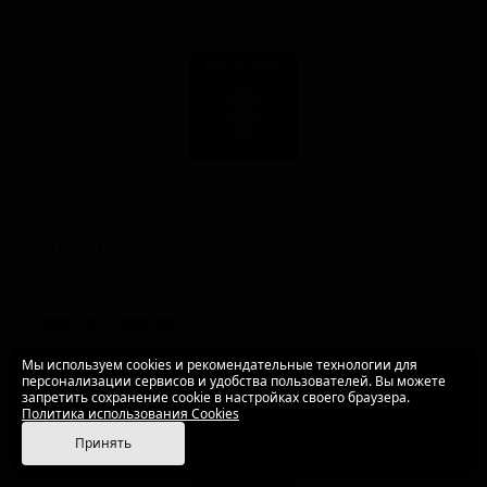
Оцелотль
★ 3.94
Ocēlōtl
United States — Ячменное вино - прочие
ABV: 10
IBU: 56
Мы используем cookies и рекомендательные технологии для
персонализации сервисов и удобства пользователей. Вы можете
запретить сохранение cookie в настройках своего браузера.
Политика использования Cookies
Принять