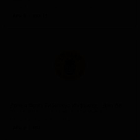
United States — Мексиканский лагер
ABV: 5
IBU: 15
Донья Фриа Гибискус Инфьюзд - Диа Де Муэртос
Doña Fria Hibiscus Infused - Día De Muertos
United States — Мексиканский лагер
ABV: 0
IBU: -