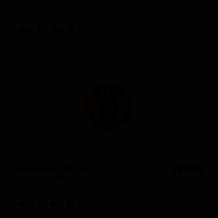
Американский янтарный лагер
Big Mama
1 сорт
★ 0.00
(Lager - American Amber / Red)
United States — Блонд эль
ABV: 5
IBU: 28
Бота Роза ДИПА
★ 3.60
Bota Rosa DIPA
United States — Имперский IPA
ABV: 8
IBU: 87