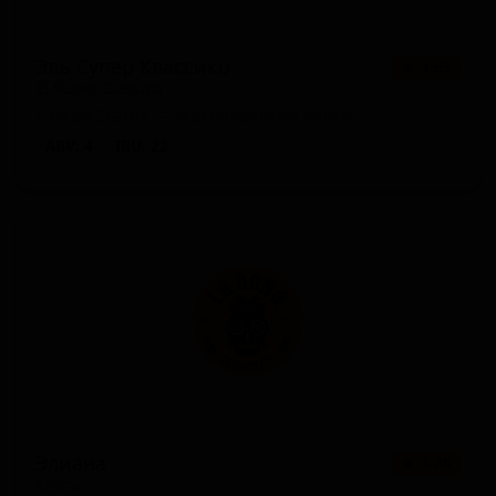
Эль Супер Классико
★ 3.63
El Super Classico
United States — Мексиканский лагер
ABV: 4
IBU: 22
Элиана
★ 3.80
Eliana