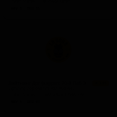
United States — Венский лагер
ABV: 5
IBU: 15
Лайтнинг Дог (Харри'с 70-й Паб Эль)
★ 3.55
Lightning Dog (Harry’s 70th Pub Ale)
United States — Пейл-эль английский
ABV: 5
IBU: 40