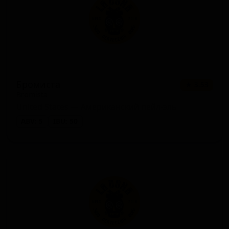
Бромиста
★ 3.53
Bromista
United States — Американский пейл-эль
ABV: 5
IBU: 50