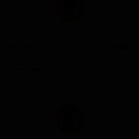
Эль Рей
★ 3.64
El Rey
United States — Американский IPA
ABV: 6
IBU: 61