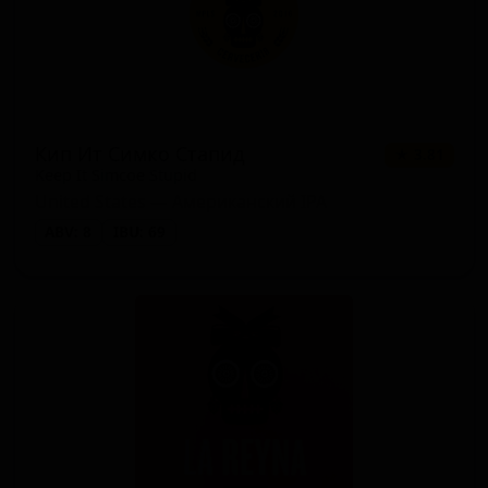
Кип Ит Симко Стапид
★ 3.81
Keep It Simcoe Stupid
United States — Американский IPA
ABV: 8
IBU: 69