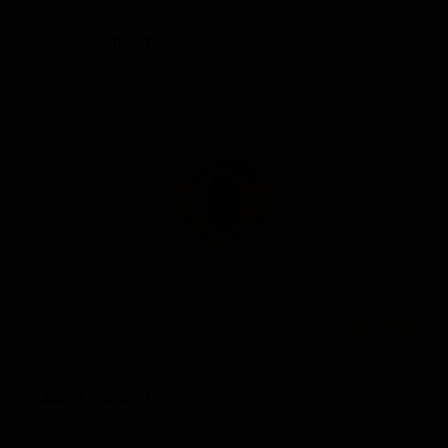
United States — Имперский IPA
ABV: 10
IBU: 70
Энмолада
★ 3.81
Enmolada
United States — Стаут прочий
ABV: 7
IBU: 31