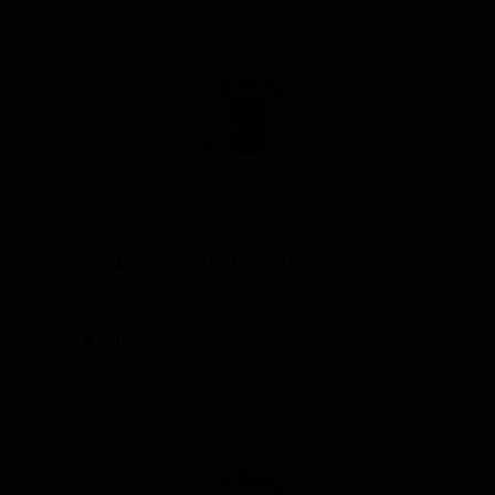
Файтес Фаундейшн Престидж Уорлдвайд Крим Эль
★ 3.52
Fighters Foundation Prestige Worldwide Cream Ale
United States — Кремовый эль
ABV: 6
IBU: 22