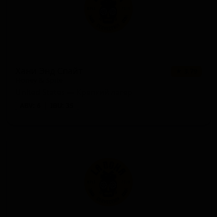
Хани Энд Спайт
★ 3.79
Honey & Spite
United States — Крепкий лагер
ABV: 6
IBU: 35