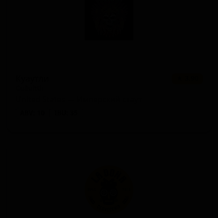
Куаутли
★ 3.90
Cuāuhtli
United States — Имперский стаут
ABV: 10
IBU: 35