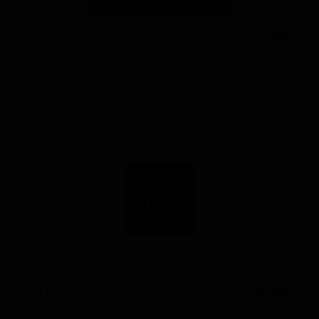
Ла Рейна
★ 3.58
La Reyna
United States — Американский IPA
ABV: 6
IBU: 73
Лагер Бронце
★ 3.51
Lager Bronce