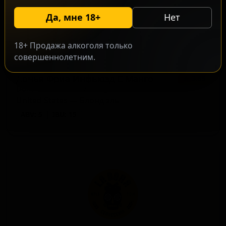
Да, мне 18+
Нет
18+ Продажа алкоголя только
совершеннолетним.
Донья Фриа Инфьюзд С Манго
★ 3.65
Doña Fria Infused W/Mango
United States — Блонд эль
ABV: 5
IBU: 15