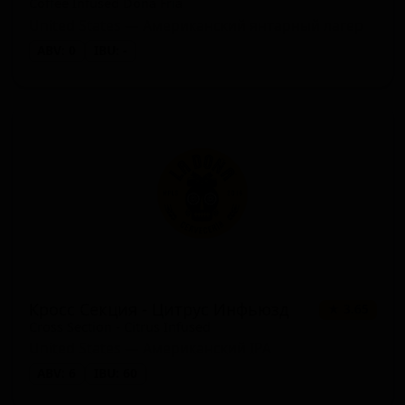
Coffee Infused Doña Fría
United States — Американский янтарный лагер
ABV: 0
IBU: -
Кросс Секция - Цитрус Инфьюзд
★ 3.65
Cross Section - Citrus Infused
United States — Американский IPA
ABV: 6
IBU: 60