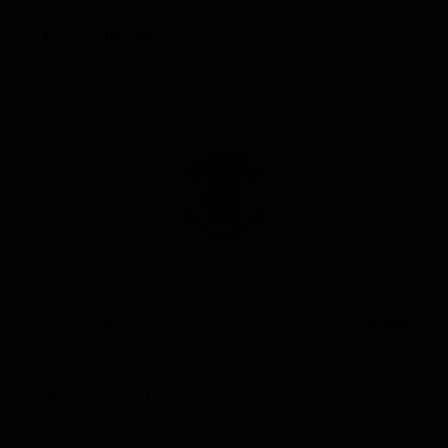
United States — Хеллес
ABV: 5
IBU: 40
Джекс Хай
★ 3.52
Jacks High
United States — Американский янтарный эль
ABV: 6
IBU: 41