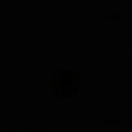
Хоп-Хопс
★ 3.46
Hop-Hops
United States — Американский IPA
ABV: 6
IBU: 50
Инфиерно Де Майо
★ 3.53
Infierno De Mayo