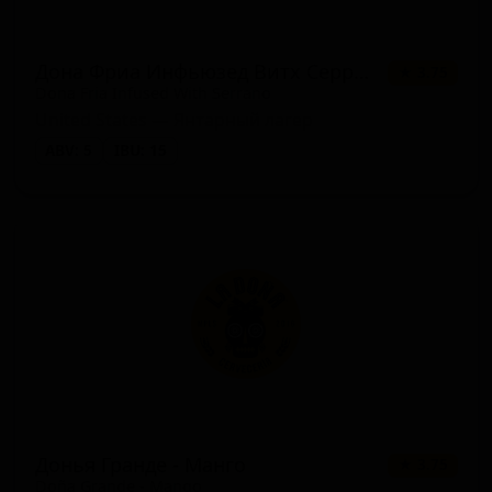
Дона Фриа Инфьюзед Витх Серрано
★ 3.75
Dona Fria Infused With Serrano
United States — Янтарный лагер
ABV: 5
IBU: 15
Донья Гранде - Манго
★ 3.75
Doña Grande - Mango