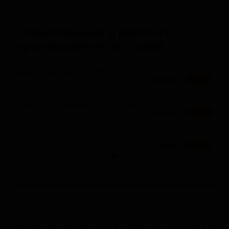
Специализация и рейтинги
производителя по стилям
Американский IPA (IPA -
10 сортов
★ 2.91
American)
Блонд эль (Blonde / Golden Ale -
4 сорта
★ 3.50
Other)
Имперский IPA (IPA - Imperial /
3 сорта
★ 3.65
Double)
▼
Мексиканский лагер (Lager -
3 сорта
★ 2.43
Mexican)
Американский лагер (Lager -
3 сорта
★ 2.40
American)