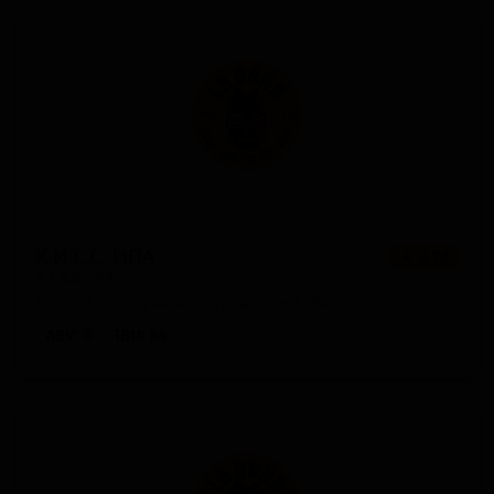
К.И.С.С. ИПА
★ 3.78
K.I.S.S. IPA
United States — Американский IPA
ABV: 8
IBU: 69