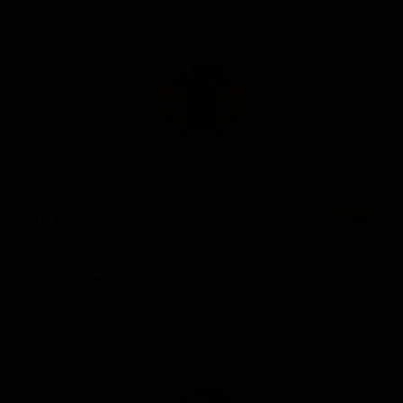
Др Джекилл
★ 3.56
Dr. Jekyll
United States — Американский IPA
ABV: 7
IBU: -