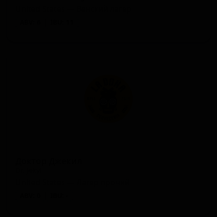
United States — Венский лагер
ABV: 6
IBU: 11
Доктор Джекил
Dr. Jekyl
United States — Лагер прочий
ABV: 0
IBU: -