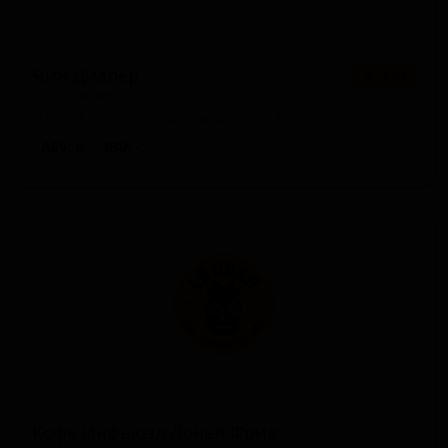
Чин Диапер
★ 3.63
Chin Diaper
United States — Американский IPA
ABV: 0
IBU: -
Кофе Инфьюзд Донья Фриа