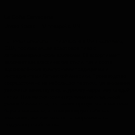
Ла Доñа Кервекериа
La Doña Cerveceria
United States — Minneapolis, MN
La Doña Cervecería — пивоварня в Миннеаполисе,
США, производящая крафтовое пиво с
латиноамериканским влиянием. Её ассортимент
включает как классические стили, так и сорта,
вдохновлённые культурными традициями и
ингредиентами Латинской Америки. Производство
сосредоточено на небольших партиях, где внимание
уделяется качеству и культурному нарративу каждой
серии. Пивоварня ориентирована на локальный
рынок Миннесоты, поставляя продукцию в местные
бары и магазины, и позиционирует себя как
компания, чья деятельность направлена на
поддержку сообщества.