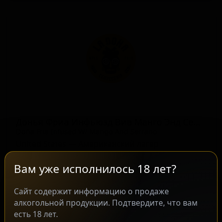
Донья Фриа Инфьюзд Вив Манго Энд Серрано
Doña Fria Infused W/ Mango And Serrano
United States — Американский лагер
ABV: 0
IBU: -
Вам уже исполнилось 18 лет?
Сайт содержит информацию о продаже
алкогольной продукции. Подтвердите, что вам
есть 18 лет.