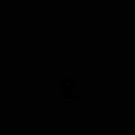
Диспозабл Паллет Джек
★ 3.78
Disposable Pallet Jack
United States — Портер прочий
ABV: 6
IBU: 35
Донья Фриа
★ 3.67
Doña Fría