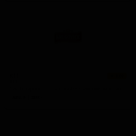
К11
★ 3.00
K11
Czech Republic — Чешский/Богемский пилснер
ABV: 5
IBU: -