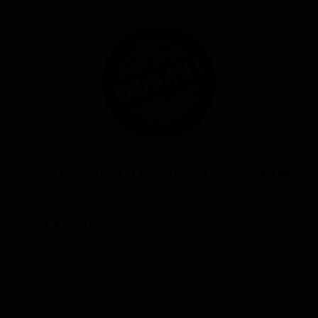
Мушкетёр нефильтрованный
★ 3.00
Mušketýr nefiltrovaný
Czech Republic — Чешский/Богемский пилснер
ABV: 5
IBU: 25