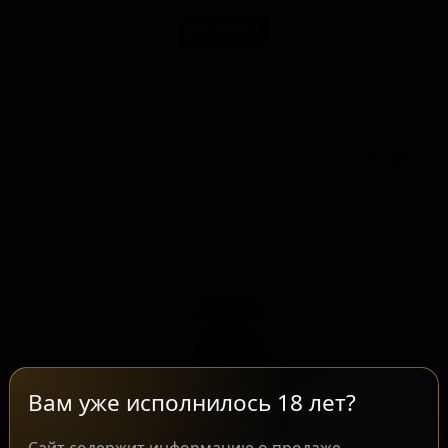
Краловский Эль
★ 3.29
Kralovský Ale
Czech Republic — Американский пейл-эль
ABV: 0
IBU: -
Вам уже исполнилось 18 лет?