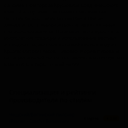
одноимённом городе Крушовице Среднечешского
края. Её ассортимент включает классические
чешские лагеры, такие как светлая и тёмная
двенадцатка, пшеничное пиво, а также сезонные
специальные выпуски. Производство опирается на
многолетние традиции и использование местных
ингредиентов, включая жатецкий хмель и воду из
Кршивоклатских лесов. Пивоварня ориентирована
на национальный рынок, поставляя свою продукцию
в магазины и бары по всей Чехии.
Специализация и рейтинги
производителя по стилям
Чешский/Богемский пилснер
8 сортов
★ 3.06
(Pilsner - Czech / Bohemian)