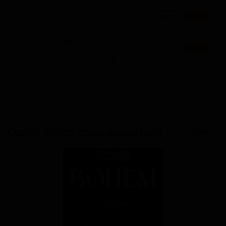
Американский пейл-эль (Pale Ale -
1 сорт
★ 3.29
American)
Пряное/Травяное пиво (Spiced /
1 сорт
★ 3.08
Herbed Beer)
▼
Пильзнер - прочие (Pilsner -
1 сорт
★ 3.01
Other)
Безалкогольный лагер (Non-
1 сорт
★ 3.00
Alcoholic - Lager)
Сорта этого производителя
13 поз.
Янтарный лагер (Lager - Amber /
1 сорт
★ 3.00
Red)