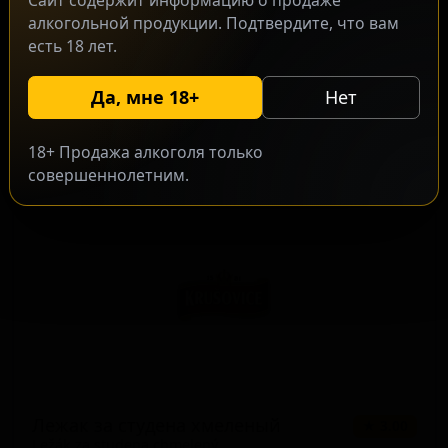
Сайт содержит информацию о продаже
алкогольной продукции. Подтвердите, что вам
есть 18 лет.
Краловски хорьке неалко
★ 3.00
Královsky hořké nealko
Да, мне 18+
Нет
Czech Republic — Безалкогольный лагер
ABV: 1
IBU: 28
18+ Продажа алкоголя только
совершеннолетним.
Лежак за студена хмеленый
★ 3.00
Ležák za studena chmelený