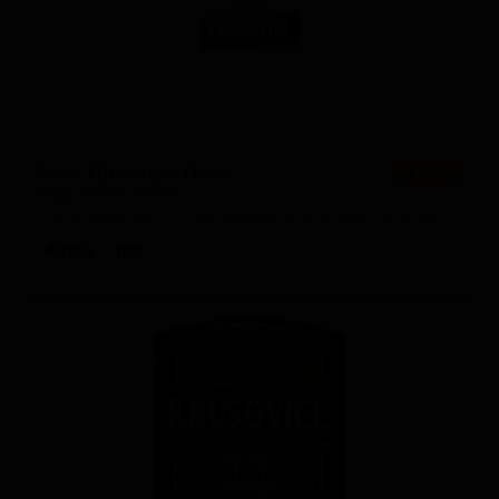
Роял Премиум Пилс
★ 3.00
Royal Premium Pils
Czech Republic — Чешский/Богемский пилснер
ABV: 5
IBU: -