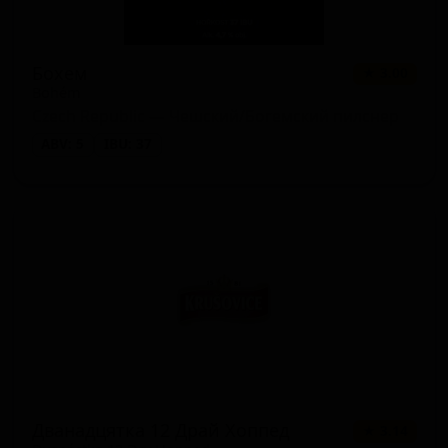
Бохем
★ 3.00
Bohém
Czech Republic — Чешский/Богемский пилснер
ABV: 5
IBU: 37
Дванадцятка 12 Драй Хоппед
★ 3.14