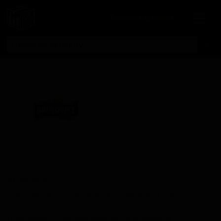
Личный кабинет
Все пивоварни
Крусовике
Krusovice
Czech Republic — Krušovice, Středočeský kraj
Пивоварня Krušovice находится в Чехии, в