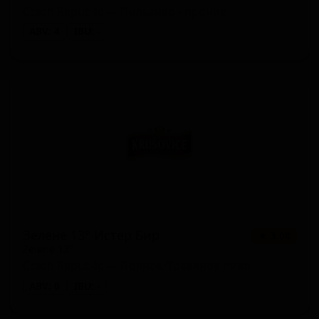
Czech Republic — Пильзнер - прочие
ABV: 4
IBU: -
Зелене 13° Истер Бир
★ 3.08
Zelené 13°
Czech Republic — Пряное/Травяное пиво
ABV: 0
IBU: -