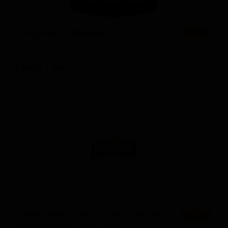
Старочески Малваз
★ 3.00
Staročeský Malvaz
Czech Republic — Янтарный лагер
ABV: 6
IBU: -
Старослав Экспорт Чешский Пилснер
★ 3.01
Staroslav Export Czech Pilsner