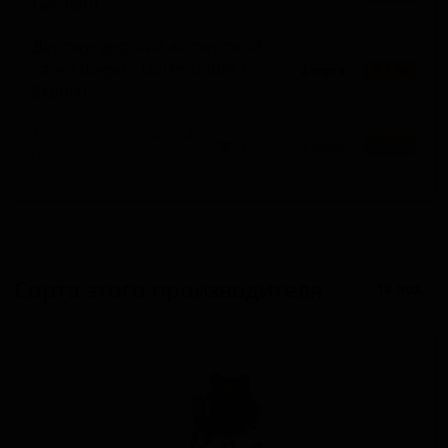
German)
Дортмундерский экспортный
лагер (Lager - Dortmunder /
2 сорта
★ 3.36
Export)
Мартовское пиво (Марцен)
▼
2 сорта
★ 1.92
(Märzen)
Хеллес (Lager - Helles)
2 сорта
★ 1.70
Янтарный лагер (Lager - Amber /
1 сорт
★ 3.62
Red)
Сорта этого производителя
18 поз.
Пшеничное пиво - Хефевайцен
1 сорт
★ 3.55
(Wheat Beer - Hefeweizen)
Пшеничное пиво -
Дункельвайцен (Wheat Beer -
1 сорт
★ 3.49
Dunkelweizen)