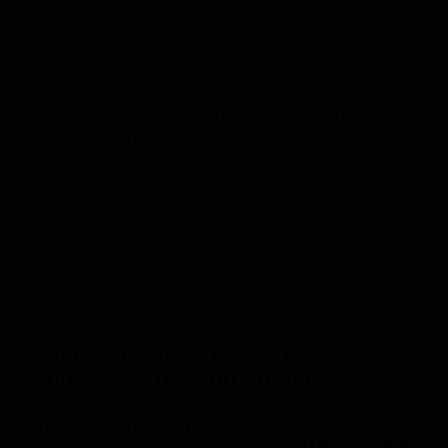
Germany — Lohr a. Main, Bayern
Пивоварня Keiler Bier находится в городе Лор-ам-
Майн, Германия. Её ассортимент включает
классические немецкие стили, такие как пилснеры и
вайцен, с акцентом на традиционные рецептуры.
Производство сосредоточено на небольших партиях
с тщательным контролем качества на всех этапах.
Пивоварня поставляет свою продукцию в локальные
бары и магазины, ориентируясь на региональный
рынок Баварии.
Специализация и рейтинги
производителя по стилям
Пильзнер немецкий (Pilsner -
4 сорта
★ 3.28