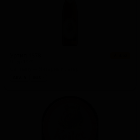
Уртип 1878
★ 3.62
Urtyp 1878
Germany — Янтарный лагер
ABV: 5
IBU: -