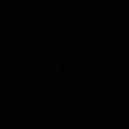
Лорер Пилс
★ 3.16
Lohrer Pils
Germany — Пильзнер немецкий
ABV: 5
IBU: -