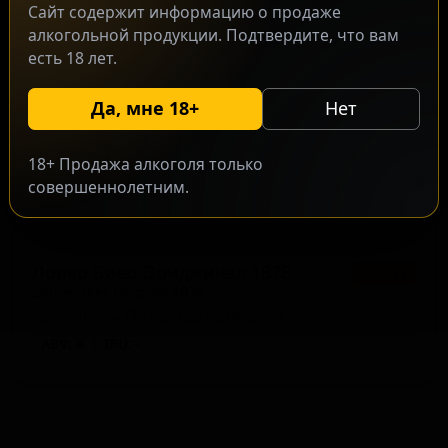
Сайт содержит информацию о продаже
алкогольной продукции. Подтвердите, что вам
есть 18 лет.
Да, мне 18+
Нет
18+ Продажа алкоголя только
совершеннолетним.
Лорер Биер Ориджинал 1878
★ 3.37
Lohrer Bier Original 1878
Germany — Пильзнер немецкий
ABV: 0
IBU: -