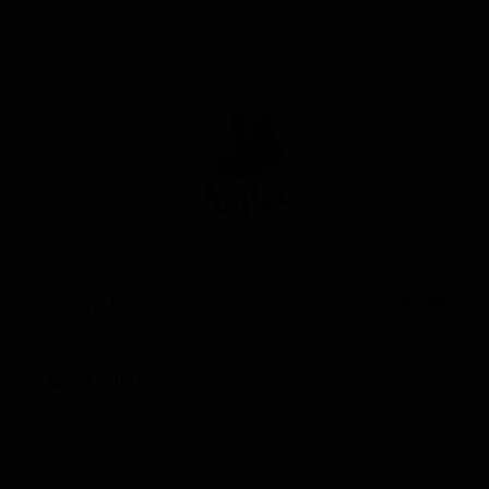
Кейлер Радлер
★ 3.07
Keiler Radler
Germany — Шанди / Радлер
ABV: 3
IBU: -