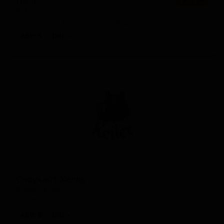
Пилс
★ 3.29
Pils
Germany — Пильзнер немецкий
ABV: 5
IBU: -
Сноухайт Хелль
Snowhite Hell
Germany — Хеллес
ABV: 0
IBU: -