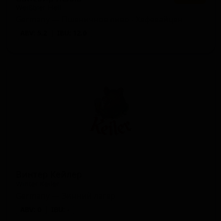
Weißbier Hell
Germany — Пшеничное пиво - Хефевайцен
ABV: 5.2
IBU: 12.0
Винтер Кейлер
Winter Keiler
Germany — Зимний лагер
ABV: 0
IBU: -