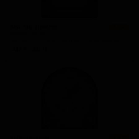
Вайсбир Дункель
★ 3.49
Weißbier Dunkel
Germany — Пшеничное пиво - Дункельвайцен
ABV: 5
IBU: 12
Вайсбир Хелль
★ 3.55