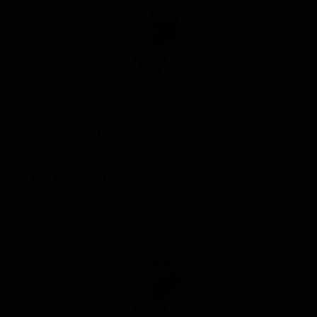
Лор Фестбир
★ 3.83
Lohrer Festbier
Germany — Мартовское пиво (Марцен)
ABV: 6
IBU: 21