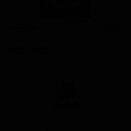
Келлербир
★ 3.40
Kellerbier
Germany — Келлербир / Цвикельбир
ABV: 5.2
IBU: 12.0