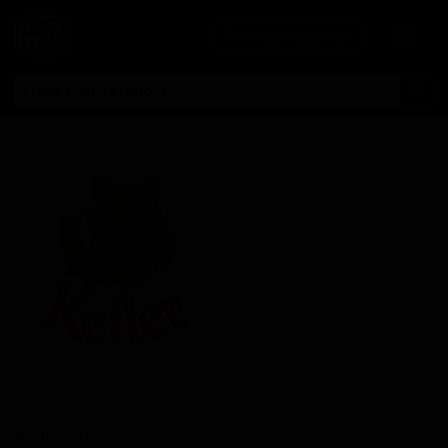
Личный кабинет
Все пивоварни
Кеилер Биер
Keiler Bier