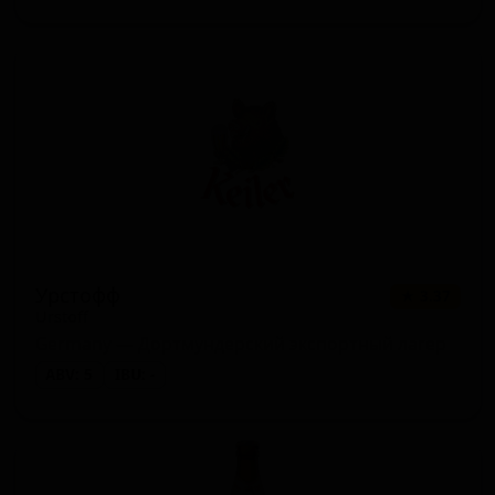
Урстофф
★ 3.37
Urstoff
Germany — Дортмундерский экспортный лагер
ABV: 5
IBU: -