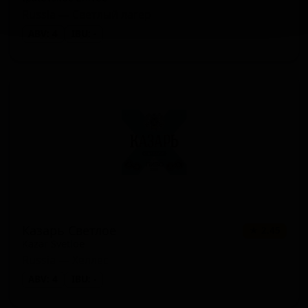
Russia — Светлый лагер
ABV: 4
IBU: -
Казарь Светлое
★ 2.45
Kazar Svetloe
Russia — Хеллес
ABV: 4
IBU: -