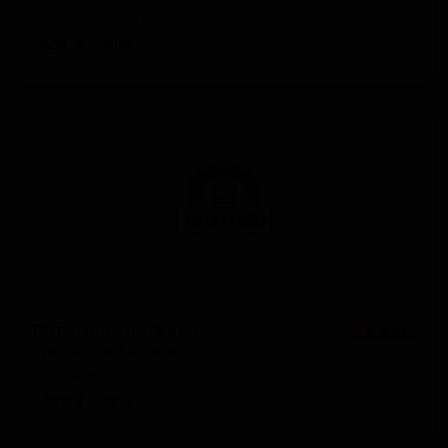
Russia — Светлый лагер
ABV: 4
IBU: -
Пятигорское Живое
★ 2.94
Pyatigorskoje Zhivoje
Russia — Светлый лагер
ABV: 4
IBU: -