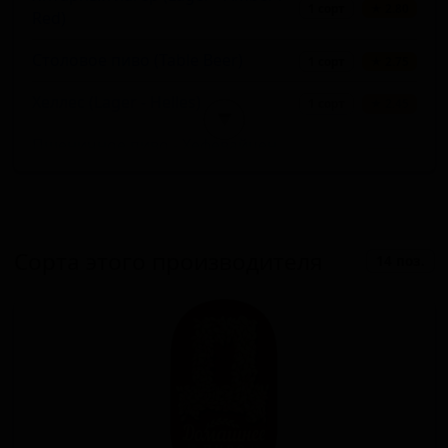
1 сорт
★ 2.80
Red)
Столовое пиво (Table Beer)
1 сорт
★ 2.75
Хеллес (Lager - Helles)
1 сорт
★ 2.45
▼
Пшеничное пиво - Хефевайцен
1 сорт
★ 0.00
(Wheat Beer - Hefeweizen)
Сорта этого производителя
14 поз.