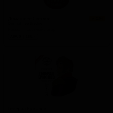
Домашнее Светлое
★ 2.64
Domashnee Svetloe
Russia — Светлый лагер
ABV: 5
IBU: -
Генерал Ермолов