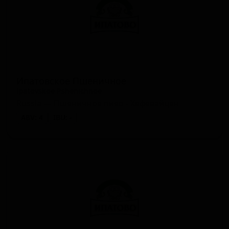
Ипатовское Пшеничное
Ipatovskoe Pshenichnoe
Russia — Пшеничное пиво - Хефевайцен
ABV: 4
IBU: -