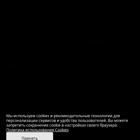
КОМПАНИЯ
КАТАЛОГ
Информация
Каталог предложений
История компании
Сорта
Политика обработки
Пивоварни
персональных данных
Стили
Поставщики
ПЛАТФОРМА
КОНТАКТЫ
Бизнесу
Обратная связь
+7 495 236‑99‑69
Мы в соцсетях:
ВКонтакте
18+ Продажа алкоголя только совершеннолетним.
Мы используем cookies и рекомендательные технологии для
персонализации сервисов и удобства пользователей. Вы можете
РусБир © 2006–2026.
запретить сохранение cookie в настройках своего браузера.
Используем cookies.
Политика использования
Политика использования Cookies
Cookies
Принять