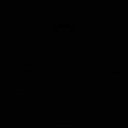
Ипатовское Баварское
★ 2.86
Ipatovskoe Bavarskoe
Russia — Светлый лагер
ABV: 5
IBU: -