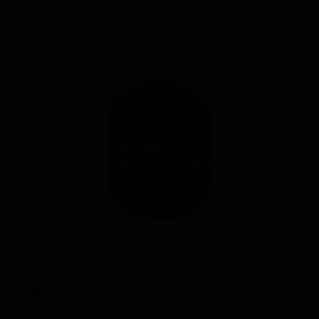
General Ermolov
Russia — Светлый лагер
ABV: 4
IBU: -
Ипатовские Зори
★ 2.72
Ipatovskie Zori
Russia — Светлый лагер
ABV: 5
IBU: -