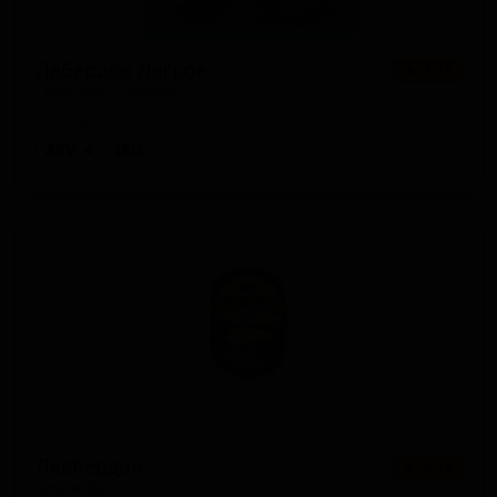
Лебердон Легкое
★ 2.75
Leberdon Lyogkoe
Russia — Столовое пиво
ABV: 4
IBU: -
Левбердон
★ 2.33
Levberdon