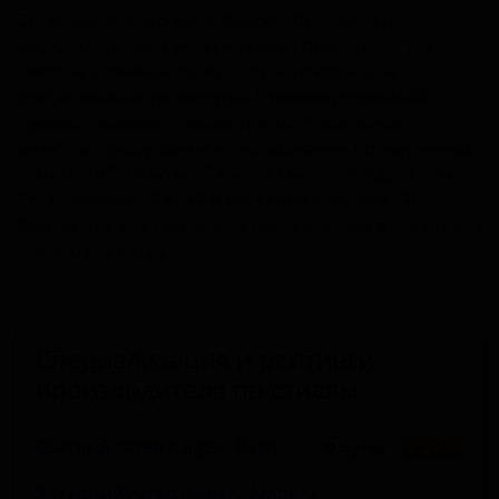
Ставропольского края, Россия. Предприятие
производит классические сорта пива, такие как
светлые и тёмные лагеры, ориентируясь на
традиционные рецептуры. Производственный
процесс налажен с акцентом на стабильное
качество продукции и использование проверенных
технологий. Основной рынок сбыта завода включает
Ставропольский край и соседние регионы Юга
России, где его продукция представлена в магазинах
и торговых сетях.
Специализация и рейтинги
производителя по стилям
Светлый лагер (Lager - Pale)
10 сортов
★ 2.41
Янтарный лагер (Lager - Amber /