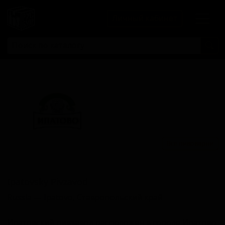
Личный кабинет
Все пивоварни
Ипатовский Пивзавод
Ipatovsky Pivzavod
Russia — Ipatovo, Ставропольский край
Ипатовский пивзавод расположен в городе Ипатово