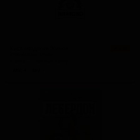
Кисловодское Живое
★ 2.83
Kislovodskoe zhivoe
Russia — Светлый лагер
ABV: 4
IBU: -