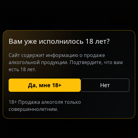
Ипатовское Венское
★ 2.72
Ipatovskoe Venskoe
Russia — Светлый лагер
Вам уже исполнилось 18 лет?
ABV: 4
IBU: -
Сайт содержит информацию о продаже
алкогольной продукции. Подтвердите, что вам
есть 18 лет.
Да, мне 18+
Нет
18+ Продажа алкоголя только
совершеннолетним.
Ипатовское Живое
★ 2.52
Ipatovskoe Zhivoe