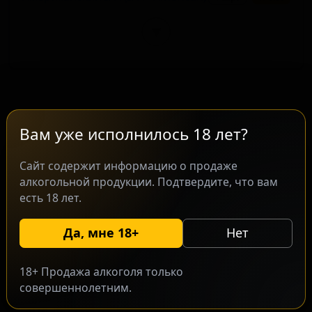
▼
Сорта этого производителя
Вам уже исполнилось 18 лет?
2 поз.
Сайт содержит информацию о продаже
алкогольной продукции. Подтвердите, что вам
есть 18 лет.
Да, мне 18+
Нет
18+ Продажа алкоголя только
совершеннолетним.
ИПА (w/ Ситра, Мозаик & Зитос)