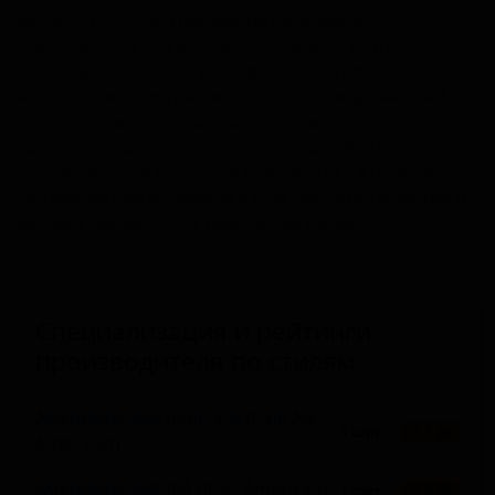
Вашингтон, США. Пивоварня производит
качественные эли и лагеры, стремясь точно
передавать в бокале вкусовые характеристики
используемых ингредиентов. Производственный
процесс ориентирован на создание
сбалансированных и чистых профилей, что является
отличительной стороной пивоварни. Основная
продукция представлена в собственной тапркоме и
распространяется на локальном рынке.
Специализация и рейтинги
производителя по стилям
Американский пейл-эль (Pale Ale -
1 сорт
★ 3.26
American)
Американский IPA (IPA - American)
1 сорт
★ 0.00