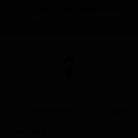
IPA
United States — Американский IPA
ABV: 0
IBU: -
Прог Рок Кремсикл Эль
★ 3.26
Prog Rock Creamsicle Ale
United States — Американский пейл-эль
ABV: 5
IBU: 35