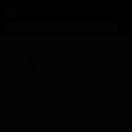
Личный кабинет
Все пивоварни
Хи-Фи Бревинг
Hi-Fi Brewing
United States — Redmond, WA
Hi-Fi Brewing находится в городе Редмонд, штат