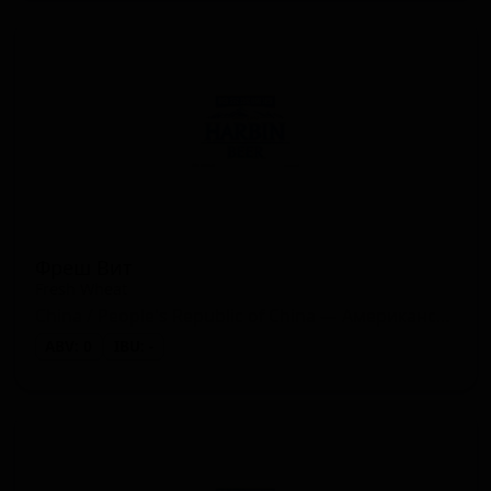
Фреш Вит
Fresh Wheat
China / People's Republic of China — Американский лагер
ABV: 0
IBU: -