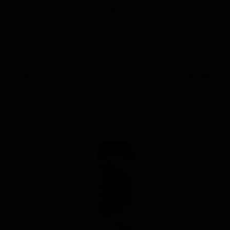
Харбин Кристал Айс
★ 2.33
Harbin Crystal Ice
China / People's Republic of China — Янтарный лагер
ABV: 3
IBU: -