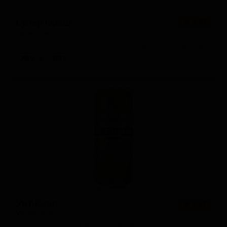
Супер Фреш
★ 2.81
Super Fresh
China / People's Republic of China — Светлый лагер
ABV: 3
IBU: -
Уит Кинг
★ 2.57
Wheat King
China / People's Republic of China — Пшеничное пиво - прочие