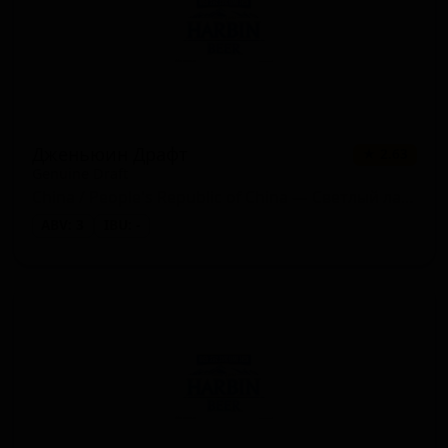
Дженьюин Драфт
★ 2.63
Genuine Draft
China / People's Republic of China — Светлый лагер
ABV: 3
IBU: -