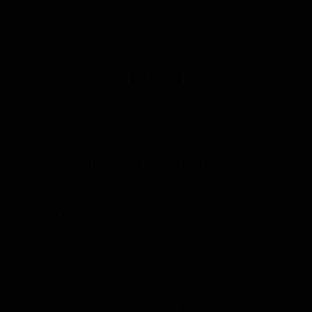
Харбин Бир зе Ориджинал Брю
Harbin Beer the Original Brew
China / People's Republic of China — Американский светлый лагер
ABV: 3
IBU: -