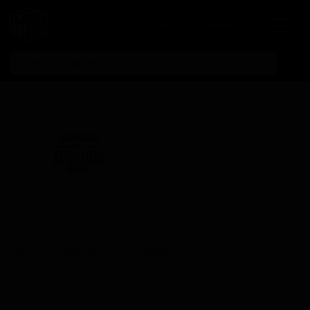
Личный кабинет
Все пивоварни
Харбин Бревинг
Harbin Brewing (哈尔滨啤酒)
China / People's Republic of China — Ha Er Bin Shi, Hei
Long Jiang Sheng