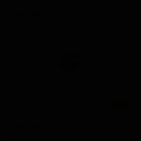
China / People's Republic of China — Пшеничное пиво - прочие
ABV: 3
IBU: -
Харбин 9°
★ 2.17
Harbin 9°
China / People's Republic of China — Светлый лагер
ABV: 3
IBU: -