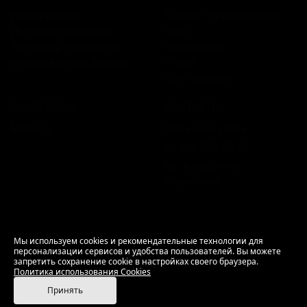
Информация
Каталог предложений
История компании
Сорта
Политика обработки
Пивоварни
персональных данных
Стили
Поставщики
ПЛАТФОРМА
КОНТАКТЫ
Бизнесу
Обратная связь
+7 495 236‑99‑69
Мы в соцсетях:
ВКонтакте
18+ Продажа алкоголя только совершеннолетним.
Мы используем cookies и рекомендательные технологии для
персонализации сервисов и удобства пользователей. Вы можете
РусБир © 2006–2026.
запретить сохранение cookie в настройках своего браузера.
Используем cookies.
Политика использования
Политика использования Cookies
Cookies
Принять