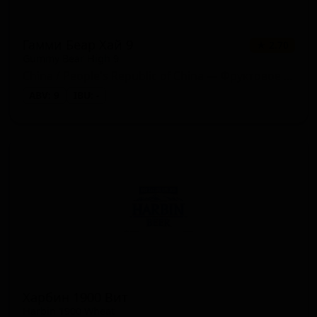
Гамми Беар Хай 9
★ 2.70
Gummy Bear High 9
China / People's Republic of China — Фруктовое пиво
ABV: 9
IBU: -
Харбин 1900 Вит
Harbin 1900 Wheat