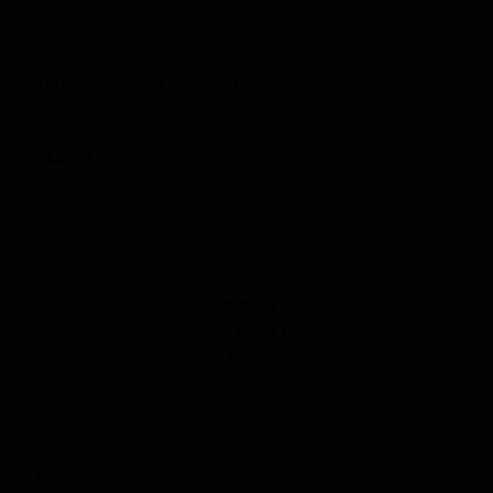
- Other)
Тысяча Девятьсот Трежер
★ 2.73
1900 Treasure
China / People's Republic of China — Светлый лагер
ABV: 4
IBU: -
Байпи