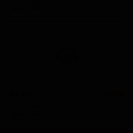
China / People's Republic of China — Американский лагер
ABV: 5
IBU: -
Май Дао
★ 2.60
Mai Dao
China / People's Republic of China — Янтарный лагер
ABV: 4
IBU: -