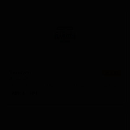
Бинчуан
★ 2.27
Bingchuan
China / People's Republic of China — Светлый лагер
ABV: 3
IBU: -