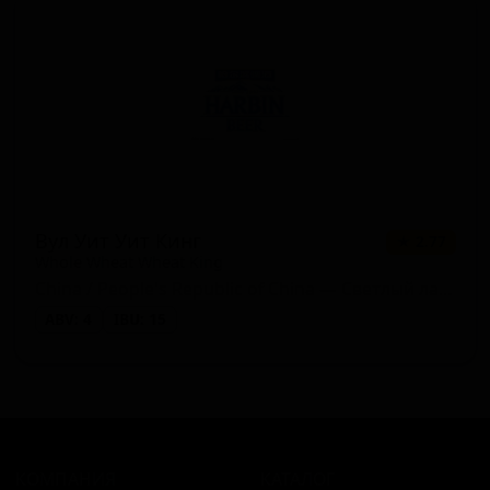
Вул Уит Уит Кинг
★ 2.77
Whole Wheat Wheat King
China / People's Republic of China — Светлый лагер
ABV: 4
IBU: 15
КОМПАНИЯ
КАТАЛОГ