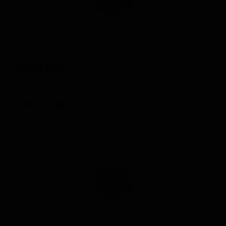
Супер Драй
Super Dry
China / People's Republic of China — Американский лагер
ABV: 5
IBU: -