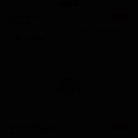
Харбин Айс
★ 2.51
Harbin Ice
China / People's Republic of China — Американский светлый лагер
ABV: 3.6
IBU: -
Харбин Айс Драфт
★ 2.41
Harbin Ice Draft