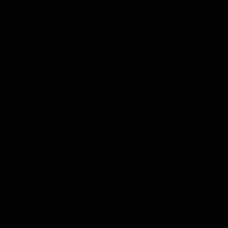
ABV: 3.6
IBU: -
Вул Уит
Whole Wheat
China / People's Republic of China — Пшеничное пиво - прочие
ABV: 3
IBU: -