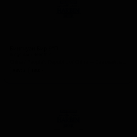
Бингчуан Бир 9°П
Bingchuan Beer 9°P
China / People's Republic of China — Светлый лагер
ABV: 3
IBU: -