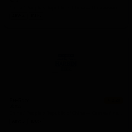
Baipi
China / People's Republic of China — Пшеничное пиво - Хефевайцен
ABV: 4
IBU: -
Би-Босс
★ 2.20
Bboss
China / People's Republic of China — Светлый лагер
ABV: 3
IBU: -