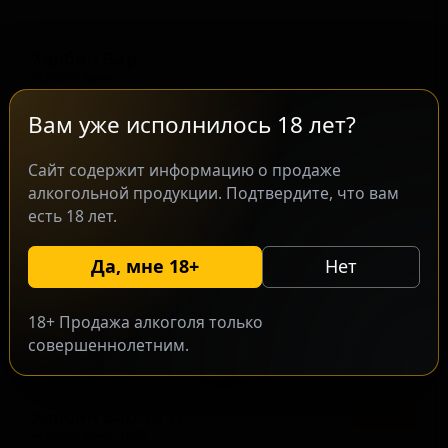
Харбин Бир
Harbin Beer
China / People's Republic of China — Светлый лагер
Вам уже исполнилось 18 лет?
ABV: 4
IBU: -
Сайт содержит информацию о продаже
алкогольной продукции. Подтвердите, что вам
есть 18 лет.
Да, мне 18+
Нет
18+ Продажа алкоголя только
совершеннолетним.
Харбин Бир 10°П
★ 2.97
Harbin Beer 10°P