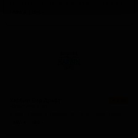
China / People's Republic of China — Американский лагер
ABV: 4
IBU: -
Харбин Бир Драфт
★ 2.39
Harbin Beer Draft
China / People's Republic of China — Американский светлый лагер
ABV: 4
IBU: -