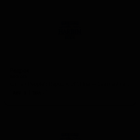
Редрок
Redrock
China / People's Republic of China — Светлый лагер
ABV: 3
IBU: -