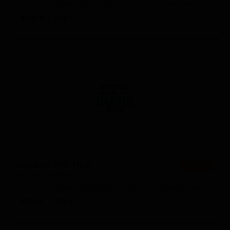
China / People's Republic of China — Светлый лагер
ABV: 3
IBU: -
Харбин Айс НБА
★ 2.38
Harbin Ice NBA
China / People's Republic of China — Американский лагер
ABV: 3
IBU: -