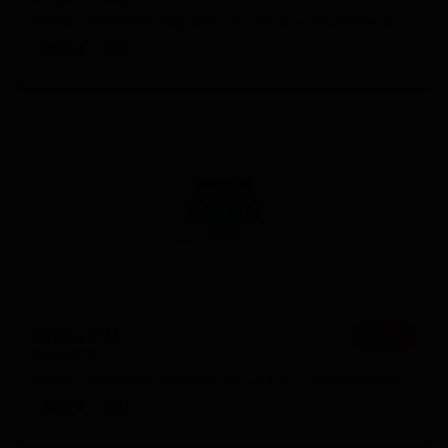
China / People's Republic of China — Пшеничное пиво - Хефевайцен
ABV: 4
IBU: -
Фреш 7°П
★ 2.17
Fresh 7°P
China / People's Republic of China — Американский лагер
ABV: 3
IBU: -