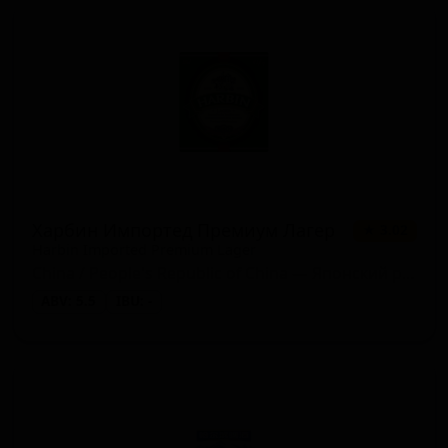
Харбин Импортед Премиум Лагер
★ 3.02
Harbin Imported Premium Lager
China / People's Republic of China — Японский рисовый лагер
ABV: 5.5
IBU: -