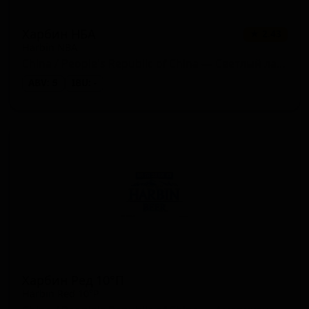
Харбин НБА
★ 2.43
Harbin NBA
China / People's Republic of China — Светлый лагер
ABV: 5
IBU: -
Харбин Ред 10°П
Harbin Red 10°P