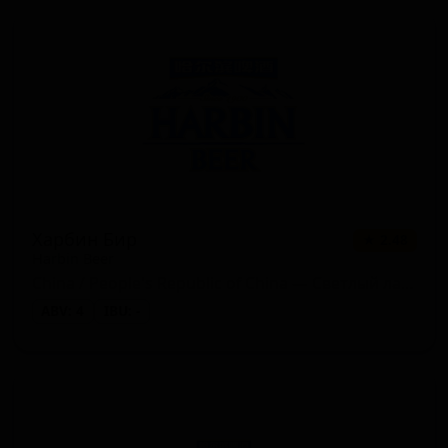
Харбин Бир
★ 2.48
Harbin Beer
China / People's Republic of China — Светлый лагер
ABV: 4
IBU: -