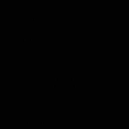
Бинчуан Драфт
Bingchuan Draft
China / People's Republic of China — Американский лагер
ABV: 3
IBU: -
Бингчун Байпи
★ 2.85
Bingchun Baipi