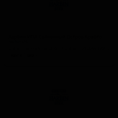
Харбин ИПА Солнечный Остров Крафтовое Пиво
Harbin IPA
China / People's Republic of China — Индийский пейл-эль - прочие
ABV: 6
IBU: -