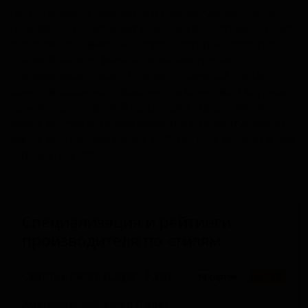
Harbin Brewing находится в городе Харбин, Китай.
Пивоварня производит широкий ассортимент пива,
включая классические лагеры, которые являются
основой её портфеля, а также некоторые
современные стили. Производственный процесс
ориентирован на стабильность качества и крупные
объёмы выпускаемой продукции. Предприятие
имеет долгую историю развития и ориентировано
как на внутренний рынок КНР, так и на экспорт в ряд
зарубежных стран.
Специализация и рейтинги
производителя по стилям
Светлый лагер (Lager - Pale)
14 сортов
★ 1.78
Американский лагер (Lager -