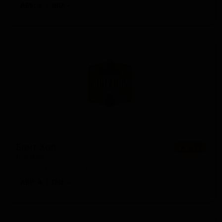
ABV: 9
IBU: -
Брит Хоп
★ 3.33
Brit Hop
England — Блонд эль
ABV: 4
IBU: -