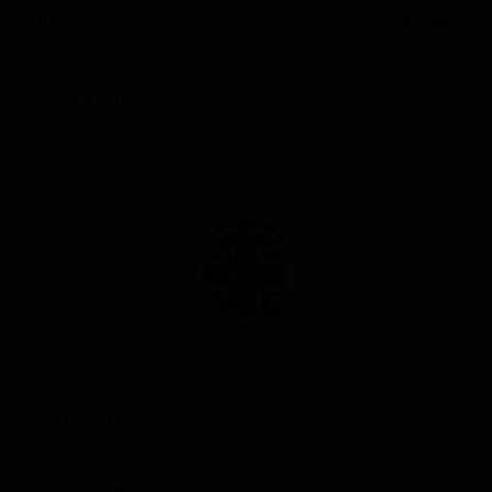
Дрина
★ 3.40
Drina
England — Пряное/Травяное пиво
ABV: 4
IBU: -
Эйт Хоп
Eight Hop
England — Биттер сессионный