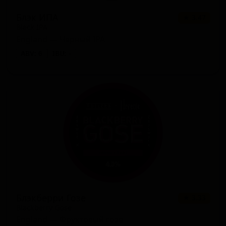
Блэк ИПА
★ 3.47
Black IPA
England — Чёрный IPA
ABV: 6
IBU: -
Блэкберри Гозе
★ 3.33
Blackberry Gose
England — Фруктовый гозе