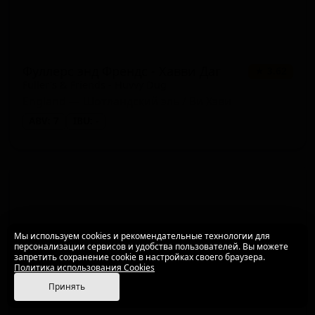
Фуллерс энд Френдс - Хавви Даг
★ 3.62
Fuller's & Friends - Huvvy Dug
England — Шотландский эль / Ви Хэви
ABV: 7
IBU: -
Мы используем cookies и рекомендательные технологии для
персонализации сервисов и удобства пользователей. Вы можете
запретить сохранение cookie в настройках своего браузера.
Политика использования Cookies
Принять