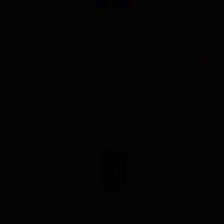
Дабл Саммер
★ 3.44
Double Summer
England — Пейл-эль новозеландский
ABV: 4
IBU: -