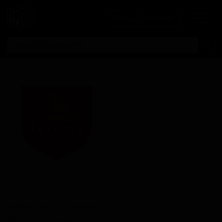
Личный кабинет
Все пивоварни
Фуллер'с Гриффин Бревери
Fuller's Griffin Brewery
England — London, Greater London