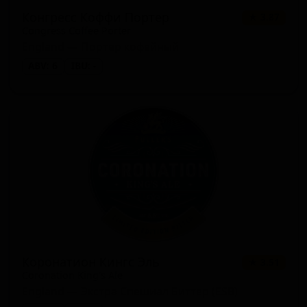
Конгресс Коффи Портер
★ 3.87
Congress Coffee Porter
England — Портер кофейный
ABV: 6
IBU: -
Коронатион Кингс Эль
★ 3.51
Coronation King's Ale
England — Экстра Спешиал Биттер (ESB)