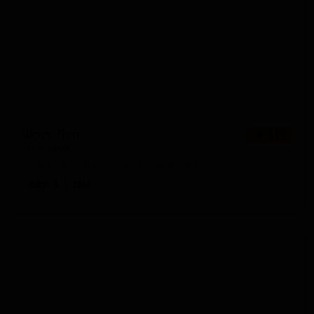
Фрут Луп
★ 3.22
Fruit Loop
England — Пейл-эль английский
ABV: 5
IBU: -