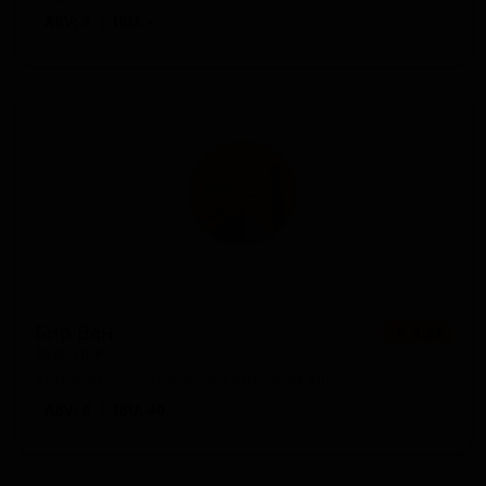
ABV: 5
IBU: -
Бир Ван
★ 3.33
Beer One
England — Английский крепкий эль
ABV: 8
IBU: 40