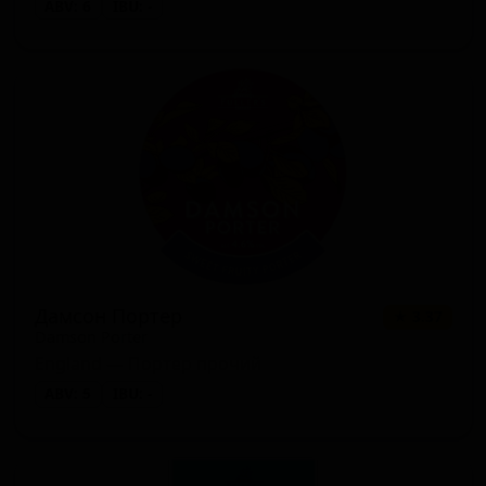
ABV: 6
IBU: -
Дамсон Портер
★ 3.37
Damson Porter
England — Портер прочий
ABV: 5
IBU: -