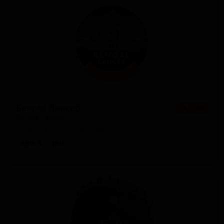
Бенгал Лансер
★ 3.46
Bengal Lancer
England — Английский IPA
ABV: 5
IBU: -