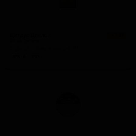
Цитрус Циклон
★ 3.24
Citrus Cyclone
England — Американский IPA
ABV: 6
IBU: -