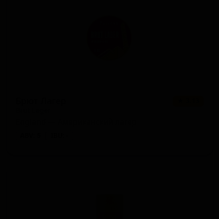
Брют Лагер
★ 3.13
Brut Lager
England — Американский лагер
ABV: 5
IBU: -