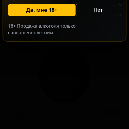
Брюэрс Резерв Номер 4
★ 3.88
Да, мне 18+
Нет
Brewer's Reserve No. 4
England — Английский крепкий эль
18+ Продажа алкоголя только
ABV: 9
IBU: -
совершеннолетним.
Бруэрс Резерв Но 5
★ 4.01
Brewer's Reserve No. 5
England — Старый эль / Стоковый эль