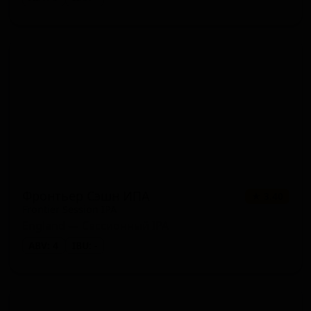
Фронтьер Сэшн ИПА
★ 3.40
Frontier Session IPA
England — Сессионный IPA
ABV: 4
IBU: -