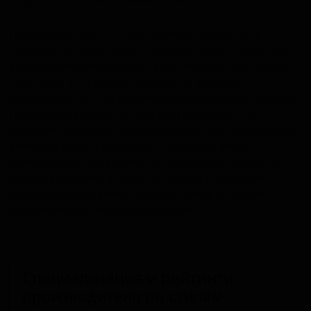
Пивоварня Fuller's Griffin Brewery находится в
Лондоне, Англия, и ведёт свою историю с 1845 года.
Её ассортимент включает классические британские
эли, такие как London Pride и ESB, которые
производятся на исторической площадке в Чизвике.
Пивоварня уделяет внимание традиционным
методам пивоварения и поддержанию стабильного
качества своей продукции. Основной фокус
деятельности направлен на национальный рынок
Великобритании, а также на экспорт, при этом
пивоварня сохраняет глубокую связь со своим
историческим местоположением.
Специализация и рейтинги
производителя по стилям