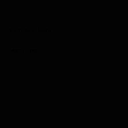
Фестиваль Милд
Festival Mild
England — Мягкий эль
ABV: 5
IBU: -