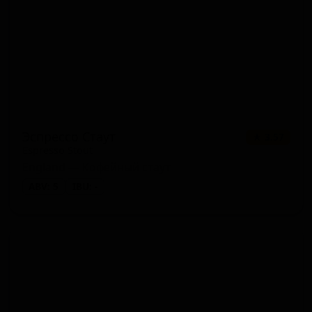
Эспрессо Стаут
★ 3.57
Espresso Stout
England — Кофейный стаут
ABV: 5
IBU: -