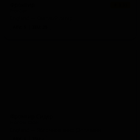
Фронтир
★ 3.33
Frontier
England — Светлый лагер
ABV: 5
IBU: 25
Фронтир Сидер
Frontier Cider
England — Яблочное вино (Эпплвайн)
ABV: 0
IBU: -