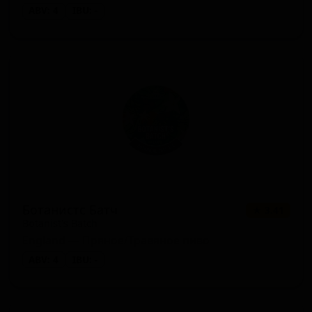
ABV: 4
IBU: -
Ботанистс Батч
★ 3.41
Botanist's Batch
England — Пряное/Травяное пиво
ABV: 4
IBU: -