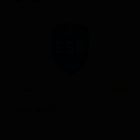
ABV: 5
IBU: -
и-эс-би
★ 3.55
ESB
England — Экстра Спешиал Биттер (ESB)
ABV: 5.5
IBU: 35.0