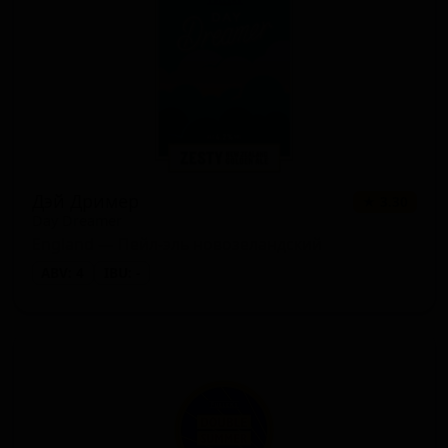
Дэй Дример
★ 3.30
Day Dreamer
England — Пейл-эль новозеландский
ABV: 4
IBU: -