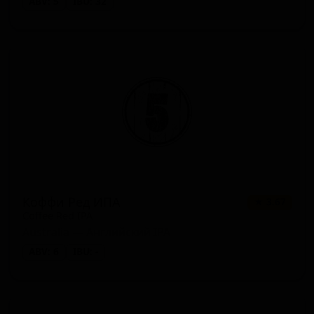
ABV: 5
IBU: 32
Коффи Ред ИПА
★ 3.67
Coffee Red IPA
Australia — Английский IPA
ABV: 6
IBU: -