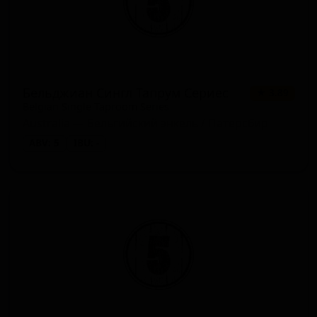
Бельджиан Сингл Тапрум Сериес
★ 3.89
Belgian Single Taproom Series
Australia — Бельгийский энкель / Патерсбир
ABV: 5
IBU: -