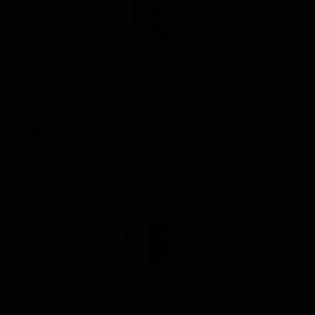
Чекмейт Американ ИПА
★ 3.81
Checkmate American IPA
Australia — Американский IPA
ABV: 7
IBU: -