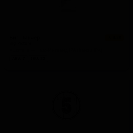
Биг Пикчер
★ 3.89
Big Picture
Australia — Нью-Ингленд IPA (Хейзи IPA)
ABV: 7
IBU: 22