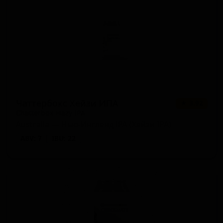
Чаттербокс Хейзи ИПА
★ 3.92
Chatterbox Hazy IPA
Australia — Нью-Ингленд IPA (Хейзи IPA)
ABV: 7
IBU: 22