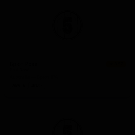
Брют Розе
★ 3.57
Brut Rosé
Australia — Брют IPA
ABV: 6
IBU: -