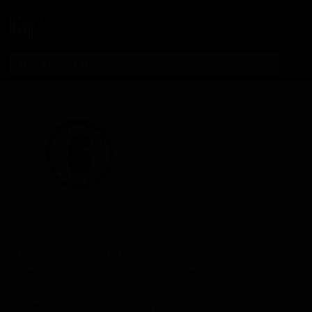
Личный кабинет
Все пивоварни
Фиве Баррел Бревинг
Five Barrel Brewing
Australia — Wollongong, New South Wales
Five Barrel Brewing находится в городе Вуллонгонг,