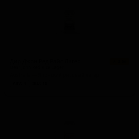
Дир Джон Ред Райс Лагер
★ 3.66
Dear John Red Rice Lager
Australia — Японский рисовый лагер
ABV: 4
IBU: 10