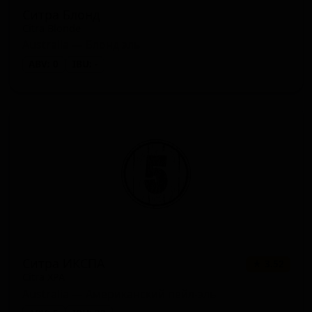
Ситра Блонд
Citra Blonde
Australia — Блонд эль
ABV: 0
IBU: -
Ситра ИКСПА
★ 3.52
Citra XPA
Australia — Американский пейл-эль