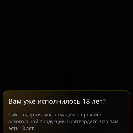
Блэк ИПА
★ 3.69
Black IPA
Australia — Чёрный IPA
ABV: 7
IBU: -
Вам уже исполнилось 18 лет?
Сайт содержит информацию о продаже
Блю Трайангл Оут Крим ИПА
★ 4.08
алкогольной продукции. Подтвердите, что вам
Blue Triangle Oat Cream IPA
есть 18 лет.
Australia — Ми́лкшейк IPA