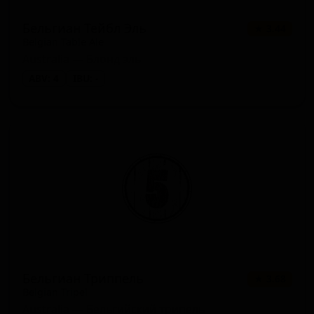
Бельгиан Тейбл Эль
★ 3.44
Belgian Table Ale
Australia — Блонд эль
ABV: 4
IBU: -
Бельгиан Триппель
★ 3.68
Belgian Tripel
Australia — Бельгийский трипель