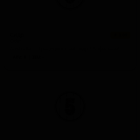
Сидр
★ 3.09
Cider
Australia — Традиционный сидр / Апфельвайн
ABV: 6
IBU: -