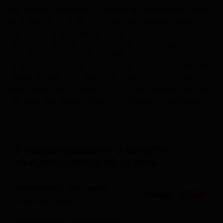
Австралия. Пивоварня производит крафтовое пиво,
включая различные эли и другие современные
стили, которые представлены на 12 постоянно
обновляемых кранах. Производство сосредоточено
на небольших партиях по 600 литров, при этом пиво
не фильтруется и не пастеризуется для сохранения
свежести вкуса. Основной рынок сбыта — локальные
бары и магазины в Вуллонгонге и его окрестностях,
где пиво разливается в кеги, гроулеры и бутылки.
Специализация и рейтинги
производителя по стилям
Имперский стаут (Stout -
17 сортов
★ 3.46
Imperial / Double)
Кислое пиво - прочие (Sour -