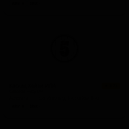
ABV: 6
IBU: -
Каскад Хейзи ИПА
★ 3.73
Cascade Hazy IPA
Australia — Нью-Ингленд IPA (Хейзи IPA)
ABV: 6
IBU: -