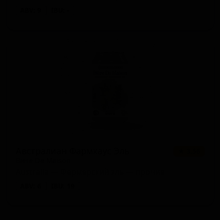
ABV: 9
IBU: -
Австралиан Фармхаус Эль
★ 3.56
Biere De Maison
Australia — Фермерский эль — прочие
ABV: 6
IBU: 19