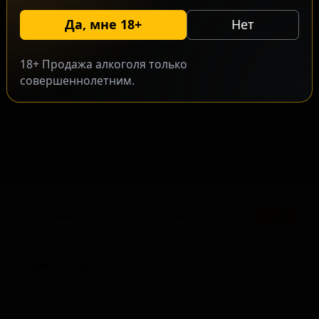
ABV: 7
IBU: 25
Да, мне 18+
Нет
18+ Продажа алкоголя только
совершеннолетним.
Бокс Фактори Хейзи ИПА
★ 3.84
Box Factory Hazy IPA
Australia — Нью-Ингленд IPA (Хейзи IPA)
ABV: 7
IBU: 30