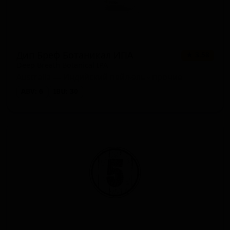
Дип Бреф Ботаникал ИПА
★ 3.58
Deep Breath Botanical IPA
Australia — Индийский пейл-эль - прочие
ABV: 6
IBU: 30