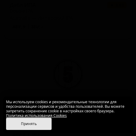
Дабл ИПА
★ 3.93
Double IPA
Australia — Имперский IPA
ABV: 9
IBU: -
Мы используем cookies и рекомендательные технологии для
персонализации сервисов и удобства пользователей. Вы можете
запретить сохранение cookie в настройках своего браузера.
Дабл Джамп
★ 3.73
Политика использования Cookies
Double Jump
Принять
Australia — Чешский/Богемский пилснер
ABV: 5
IBU: -