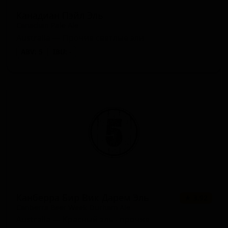
Канадиан Пэйл Эль
Canadian Pale Ale
Australia — Прочие светлые эли
ABV: 5
IBU: -
Канберра Бир Вик Дарем Эль
★ 3.92
Canberra Beer Week Durham Ale
Australia — Красный эль - прочие