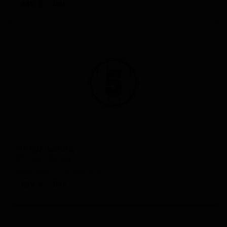
ABV: 6
IBU: -
Чинук Блонд
Chinook Blonde
Australia — Блонд эль
ABV: 5
IBU: -