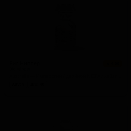
Биг Ниппер
★ 4.00
Big Nipper
Australia — Имперский / двойной NEIPA / хейзи IPA
ABV: 8
IBU: 40