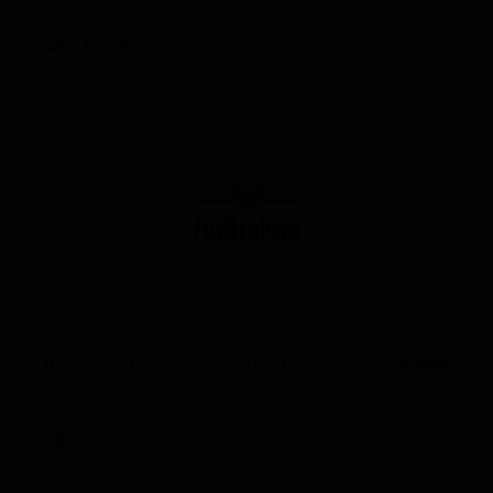
Germany — Дортмундерский экспортный лагер
ABV: 5
IBU: 21
Премиум Пилзенер (2020)
★ 3.32
Premium Pilsener (2020)
Germany — Пильзнер немецкий
ABV: 5
IBU: 31