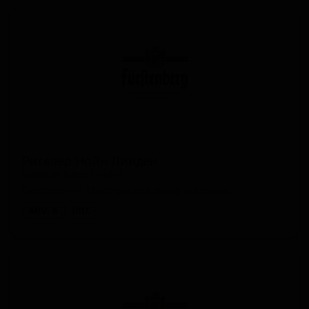
Ригелер Нойн Линден
Riegeler Neun Linden
Germany — Мартовское пиво (Марцен)
ABV: 6
IBU: -