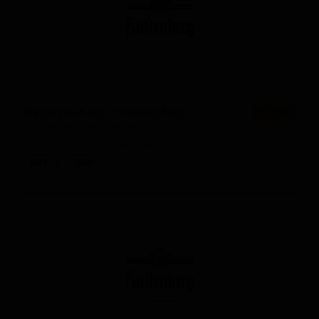
Фюрстенберг Зоммербир
★ 2.98
Fürstenberg Sommerbier
Germany — Светлый лагер
ABV: 3
IBU: -