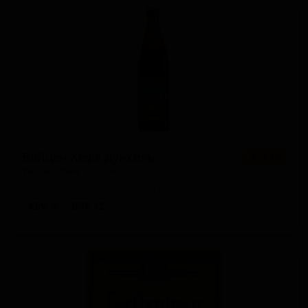
Вайцен Хефе Дункель
★ 3.49
Weizen Hefe Dunkel
Germany — Пшеничное пиво - Дункельвайцен
ABV: 5
IBU: 12