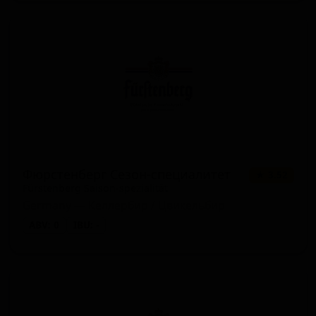
Фюрстенберг Сезон-специалитет
★ 3.52
Fürstenberg Saison-spezialität
Germany — Келлербир / Цвикельбир
ABV: 0
IBU: -