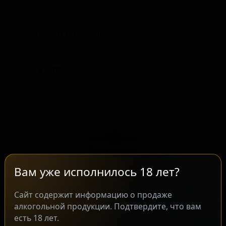
Херцтэлер Розе Броу
Herztäler Rose Bräu
Germany — Пильзнер немецкий
ABV: 6
IBU: -
Вам уже исполнилось 18 лет?
Сайт содержит информацию о продаже
алкогольной продукции. Подтвердите, что вам
Хюттенбрё Пилс
★ 3.42
есть 18 лет.
Hüttenbräu Pils