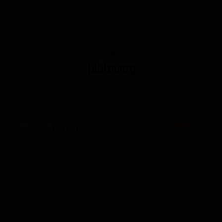
Брау Империал
★ 3.33
Brau Imperial
Germany — Крепкий лагер
ABV: 8
IBU: 40