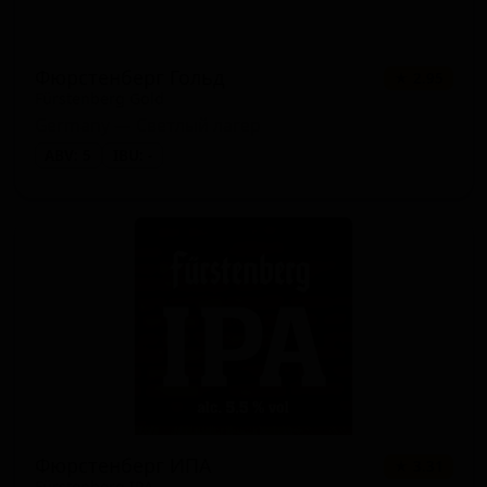
Фюрстенберг Гольд
★ 2.95
Fürstenberg Gold
Germany — Светлый лагер
ABV: 5
IBU: -
Фюрстенберг ИПА
★ 3.31
Fürstenberg IPA