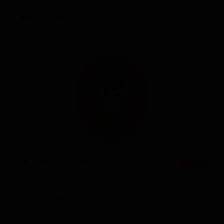
Germany — Пильзнер немецкий
ABV: 5
IBU: -
Ригелер Ландбир
★ 3.32
Riegeler Landbier
Germany — Хеллес
ABV: 5
IBU: -