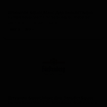
Штюмпле &quot;Махс Дир Зельбст&quot; Рабарбер
Stümple &quot;Mach's Dir Selbst&quot; Rhabarber
Germany — Шанди / Радлер
ABV: 5
IBU: -
Штумпле &quot;Махс Дир Зельбст&quot; Водка-Цитроне
Stümple &quot;Mach's Dir Selbst&quot; Wodka-Zitrone