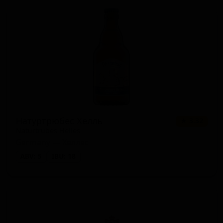
Натуртрюбес Хелль
★ 3.32
Naturtrübes Helles
Germany — Хеллес
ABV: 5
IBU: 18