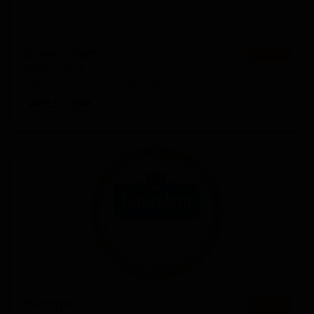
Донау Стаут
★ 3.26
Donau Stout
Germany — Стаут прочий
ABV: 5
IBU: -
Экспорт
★ 3.10