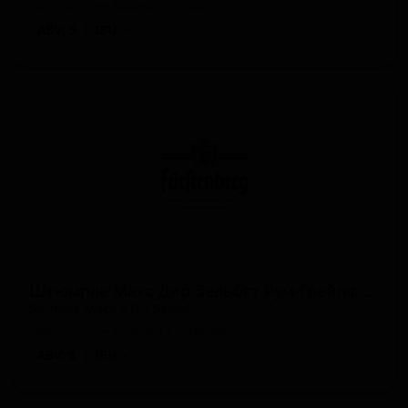
Germany — Шанди / Радлер
ABV: 5
IBU: -
Штюмпле Махс Дир Зельбст Рум-Грейпфрут
Stümple Mach's Dir Selbst
Germany — Шанди / Радлер
ABV: 5
IBU: -