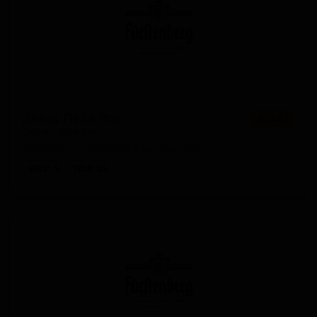
Донау Пейл Эль
★ 3.47
Donau Pale Ale
Germany — Прочие светлые эли
ABV: 5
IBU: 45