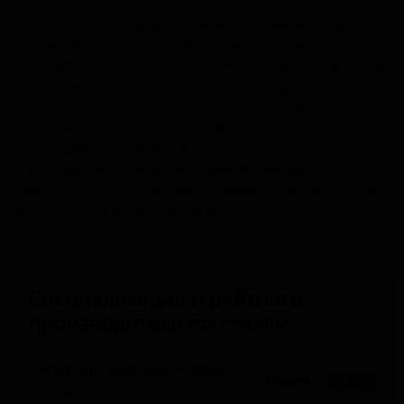
Fürstlich Fürstenbergische Brauerei находится в
городе Донауэшинген, Германия. Пивоварня
производит классические немецкие лагеры, включая
пильзнеры и тёмное пиво, следуя традициям
региона Шварцвальд. Производство ориентировано
на стабильное качество и соблюдение рецептур, а
продукция поставляется как на локальный рынок,
так и в другие страны, включая Великобританию.
Одной из сторон пивоварни является её длительная
история, начавшаяся в XIII веке.
Специализация и рейтинги
производителя по стилям
Пильзнер немецкий (Pilsner -
7 сортов
★ 2.81
German)