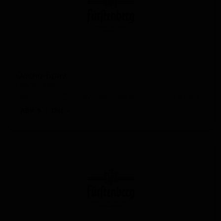
Оасно-Брау
Oasno-Bräu
Germany — Дортмундерский экспортный лагер
ABV: 5
IBU: -