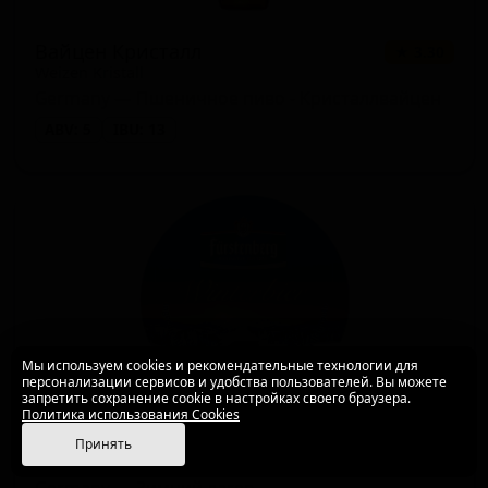
Вайцен Кристалл
★ 3.30
Weizen Kristall
Germany — Пшеничное пиво - Кристаллвайцен
ABV: 5
IBU: 13
Мы используем cookies и рекомендательные технологии для
персонализации сервисов и удобства пользователей. Вы можете
запретить сохранение cookie в настройках своего браузера.
Политика использования Cookies
Винтербир
★ 3.20
Принять
Winterbier
Germany — Зимний лагер