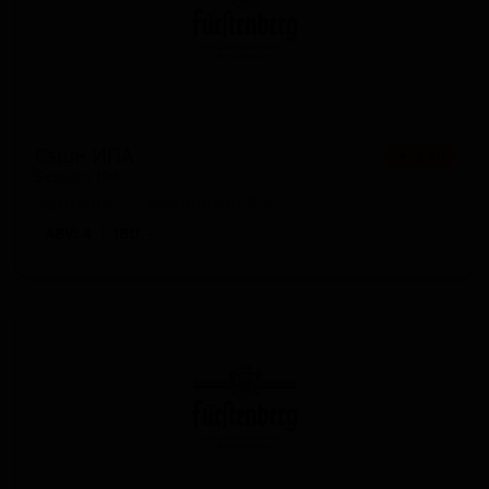
Сэшн ИПА
★ 3.60
Session IPA
Germany — Сессионный IPA
ABV: 4
IBU: -