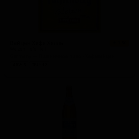
Вайцен Хефе Хелль
★ 3.50
Weizen Hefe Hell
Germany — Пшеничное пиво - Хефевайцен
ABV: 5
IBU: 12