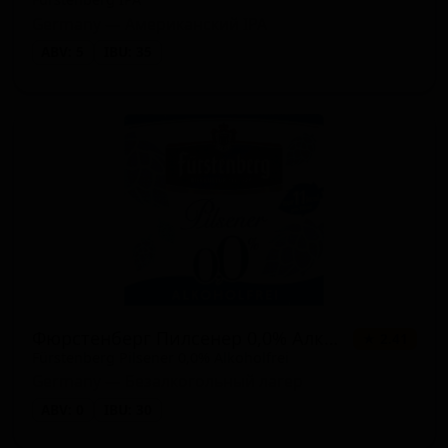
Germany — Американский IPA
ABV: 5
IBU: 35
Фюрстенберг Пилсенер 0,0% Алкогольфрай
★ 2.41
Fürstenberg Pilsener 0,0% Alkoholfrei
Germany — Безалкогольный лагер
ABV: 0
IBU: 30