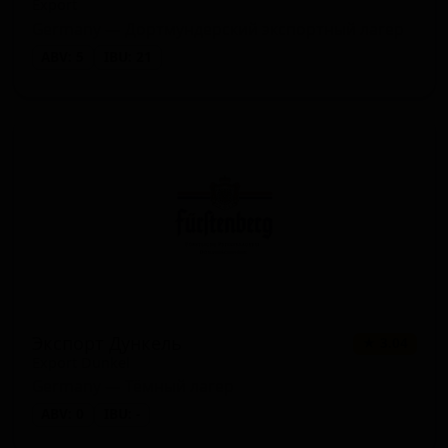
Export
Germany — Дортмундерский экспортный лагер
ABV: 5
IBU: 21
Экспорт Дункель
★ 3.04
Export Dunkel
Germany — Тёмный лагер
ABV: 0
IBU: -