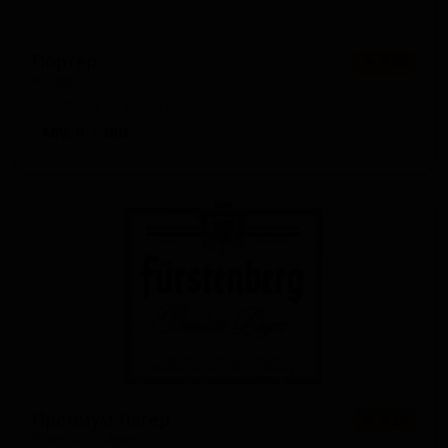
Портер
★ 3.06
Porter
Germany — Портер прочий
ABV: 0
IBU: -
Премиум Лагер
★ 3.26
Premium Lager