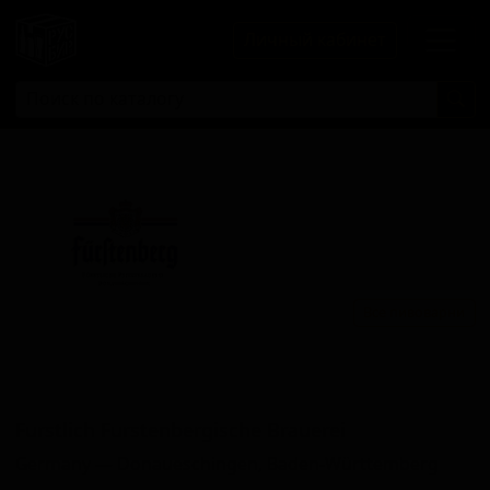
Личный кабинет
Все пивоварни
Фурстлич Фурстенбергище
Брауереи
Furstlich Furstenbergische Brauerei
Germany — Donaueschingen, Baden-Württemberg