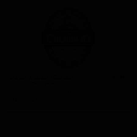
Фюрст Хлодвиг Вайцен
★ 3.17
Fürst Chlodwig Weizen
Germany — Пшеничное пиво - Хефевайцен
ABV: 5
IBU: -