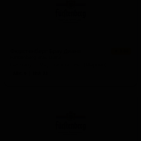
Фюрстенберг Брау Диана
★ 3.80
Fürstenberg Bräu Diana
Germany — Мартовское пиво (Марцен)
ABV: 6
IBU: 22