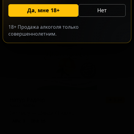
Germany — Пильзнер немецкий
Да, мне 18+
Нет
ABV: 0
IBU: -
18+ Продажа алкоголя только
совершеннолетним.
Натур Радлер
★ 3.24
Natur Radler
Germany — Шанди / Радлер
ABV: 3
IBU: 10