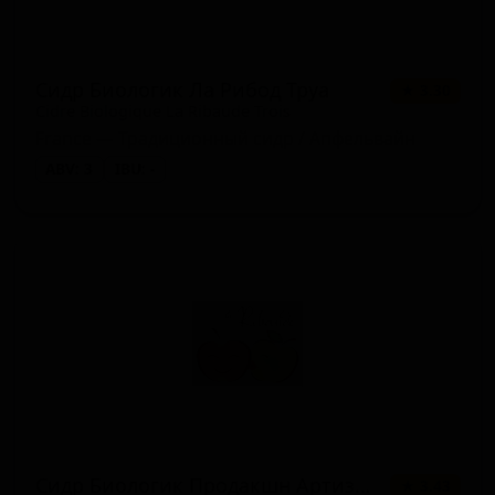
Сидр Биологик Ла Рибод Труа
★ 3.30
Cidre Biologique La Ribaude Trois
France — Традиционный сидр / Апфельвайн
ABV: 3
IBU: -
Сидр Биологик Продакшн Артизаналь
★ 3.43