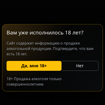
Вам уже исполнилось 18 лет?
Сайт содержит информацию о продаже
алкогольной продукции. Подтвердите, что вам
есть 18 лет.
Сидр Розе
Cidre Rosé
Да, мне 18+
Нет
France — Традиционный сидр / Апфельвайн
ABV: 3
IBU: -
18+ Продажа алкоголя только
совершеннолетним.