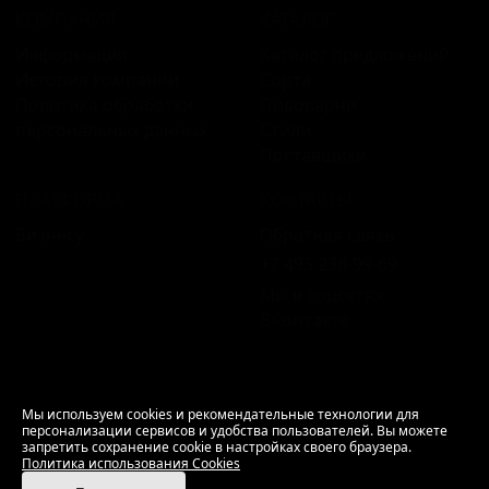
КОМПАНИЯ
КАТАЛОГ
Информация
Каталог предложений
История компании
Сорта
Политика обработки
Пивоварни
персональных данных
Стили
Поставщики
ПЛАТФОРМА
КОНТАКТЫ
Бизнесу
Обратная связь
+7 495 236‑99‑69
Мы в соцсетях:
ВКонтакте
18+ Продажа алкоголя только совершеннолетним.
Мы используем cookies и рекомендательные технологии для
персонализации сервисов и удобства пользователей. Вы можете
РусБир © 2006–2026.
запретить сохранение cookie в настройках своего браузера.
Используем cookies.
Политика использования
Политика использования Cookies
Cookies