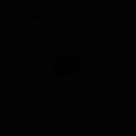
La Ribaude Cidre Biologique Demi-sec
France — Сидр сладкий
ABV: 3
IBU: -
Ла Рибод Сидр Розе
★ 3.53
La Ribaude Cidre Rose
France — Розовый сидр
ABV: 5
IBU: -