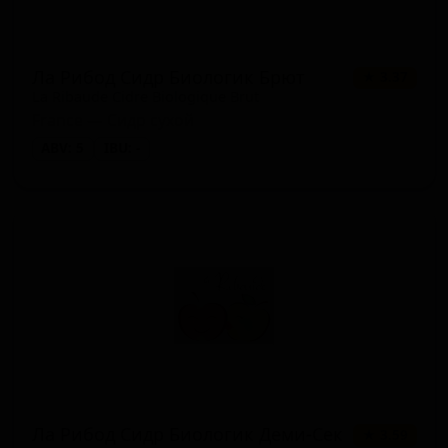
Ла Рибод Сидр Биологик Брют
★ 3.37
La Ribaude Cidre Biologique Brut
France — Сидр сухой
ABV: 5
IBU: -
Ла Рибод Сидр Биологик Деми-Сек
★ 3.59