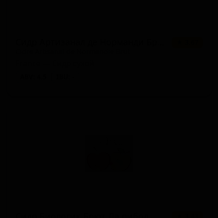
Сидр Артизанал де Норманди Брют
★ 3.67
Cidre Artisanal de Normandie Brut
France — Сидр сухой
ABV: 4.5
IBU: -
Сидр Биологик Брют Ла рибод
★ 3.43