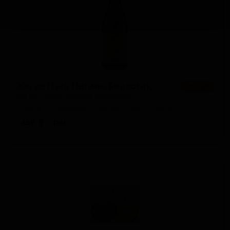
Жю де Пуар Петиян Биологик
★ 3.25
Jus de Poires Pétillant Biologique
France — Безалкогольный сидр / перри
ABV: 0
IBU: -