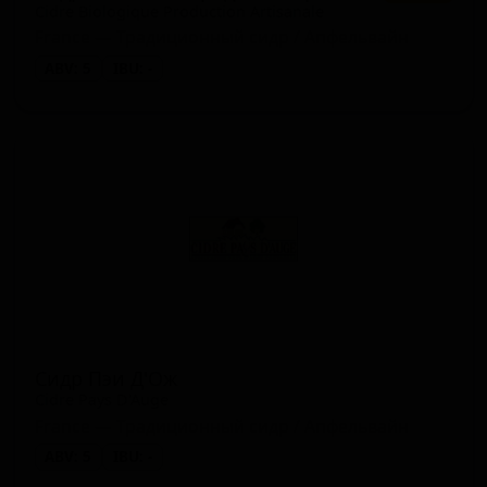
Cidre Biologique Production Artisanale
France — Традиционный сидр / Апфельвайн
ABV: 5
IBU: -
Сидр Пэи Д'Ож
Cidre Pays D'Auge
France — Традиционный сидр / Апфельвайн
ABV: 5
IBU: -