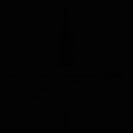
Ла Рибод Жю де Помм Артизаналь
★ 3.48
La Ribaude Jus de Pommes Artisanal
France — Безалкогольный сидр / перри
ABV: 0
IBU: -