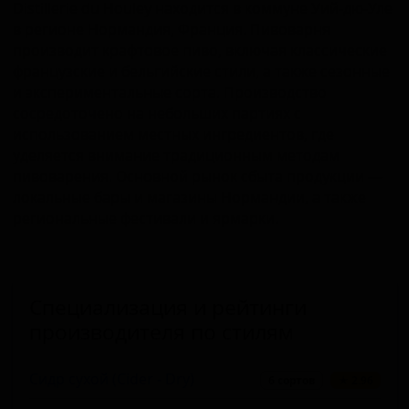
Distillerie du Houley находится в коммуне Уий-дю-Уле
в регионе Нормандия, Франция. Пивоварня
производит крафтовое пиво, включая классические
французские и бельгийские стили, а также сезонные
и экспериментальные сорта. Производство
сосредоточено на небольших партиях с
использованием местных ингредиентов, где
уделяется внимание традиционным методам
пивоварения. Основной рынок сбыта продукции —
локальные бары и магазины Нормандии, а также
региональные фестивали и ярмарки.
Специализация и рейтинги
производителя по стилям
Сидр сухой (Cider - Dry)
6 сортов
★ 2.96