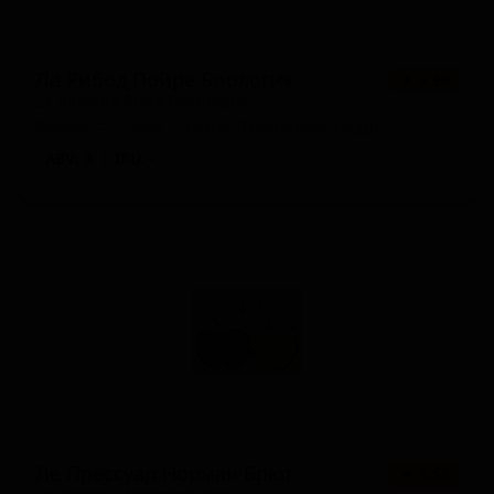
Ла Рибод Пойре Биологик
★ 3.50
La Ribaude Poire Biologique
France — Пери / Пуаре (Грушевый сидр)
ABV: 3
IBU: -
Ле Прессуар Норман Брют
★ 3.58