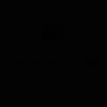
Сидр Биологик Ла Рибод Ду
★ 3.32
Cidre Biologique La Ribaude Doux
France — Сидр сладкий
ABV: 5
IBU: -