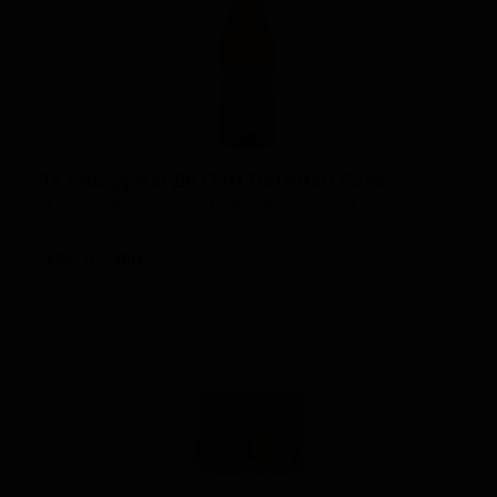
Ла Рибод Жю Де Пом Петийан Розе
La Ribaude Jus Des Pommes Pétillant Rosé
France — Сидр сухой
ABV: 0
IBU: -