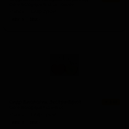
Cidre Biologique Brut La ribaude
France — Сидр сухой
ABV: 5
IBU: -
Сидр Биологик Экстра-Брют
★ 3.69
Cidre Biologique Extra-Brut
France — Сидр сухой
ABV: 7
IBU: -