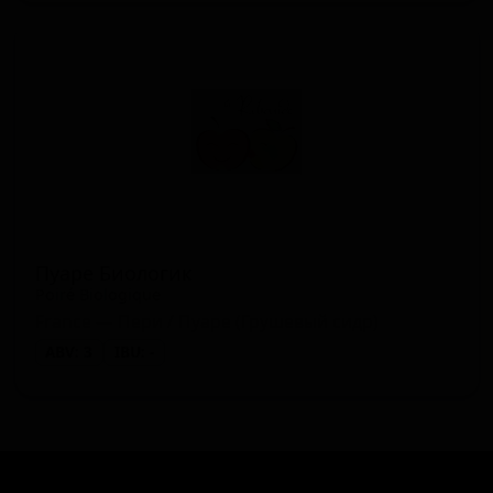
Пуаре Биологик
Poiré Biologique
France — Пери / Пуаре (Грушевый сидр)
ABV: 3
IBU: -