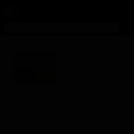
Личный кабинет
Все пивоварни
Дистиллерие ду Хоулеи
Distillerie du Houley
France — Ouilly-du-Houley, Normandie