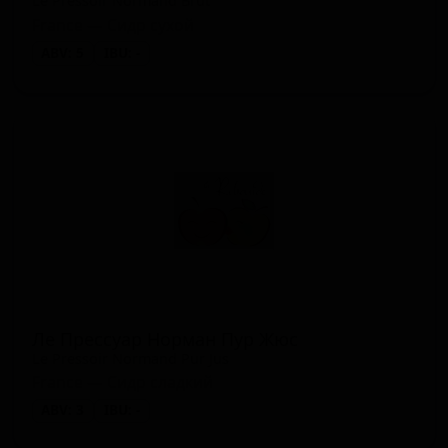
Le Pressoir Normand Brut
France — Сидр сухой
ABV: 5
IBU: -
Ле Прессуар Норман Пур Жюс
Le Pressoir Normand Pur Jus
France — Сидр сладкий
ABV: 3
IBU: -