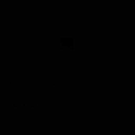
Миз Сюр Л'ислей
Mise Sur L'islay
France — Имперский стаут
ABV: 9
IBU: -