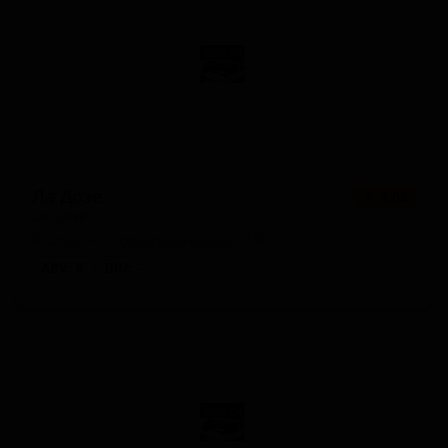
Ла Дозе
★ 4.03
La Dose
France — Новозеландский IPA
ABV: 8
IBU: -