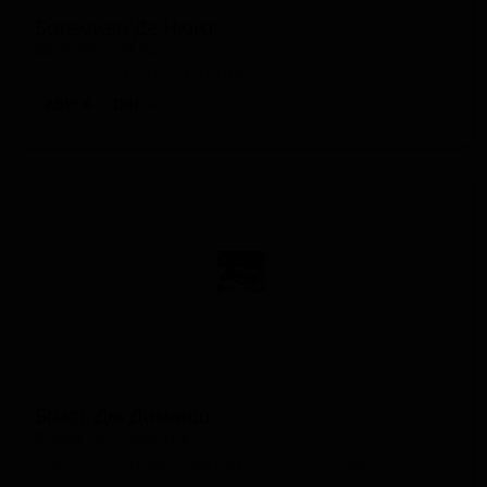
Богемиен Де Нюит
Bohemien De Nuit
France — Портер балтийский
ABV: 6
IBU: -
Брасс Дю Диманш
Brasse Du Dimanche
France — Индийский пейл-эль - прочие