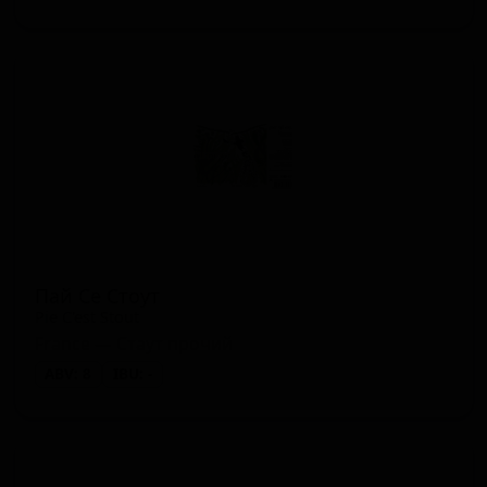
Пай Се Стоут
Pie C'est Stout
France — Стаут прочий
ABV: 8
IBU: -