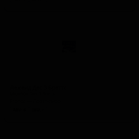
Леженд Дес 3 Бреттс
Légende Des 3 Bretts
France — Бретт-пиво
ABV: 6
IBU: -