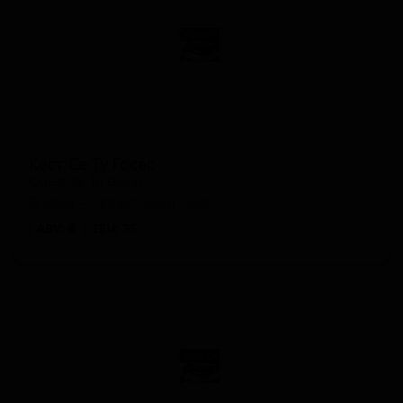
Кест Се Ту Госес
Qu'est Ce Tu Goses
France — Фруктовый гозе
ABV: 6
IBU: 35