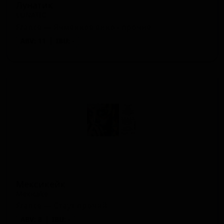
Лунатик
LUNATIC
France — Ячменное вино - прочие
ABV: 11
IBU: -
Мексикейк
Mexicake
France — Стаут прочий
ABV: 8
IBU: -