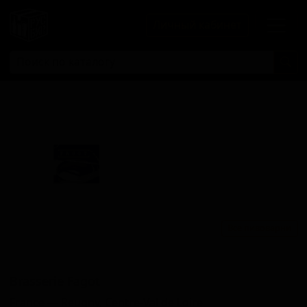
Личный кабинет
Все пивоварни
Брассерие Фагот
Brasserie Fagot
France — Reugny, Centre-Val de Loire