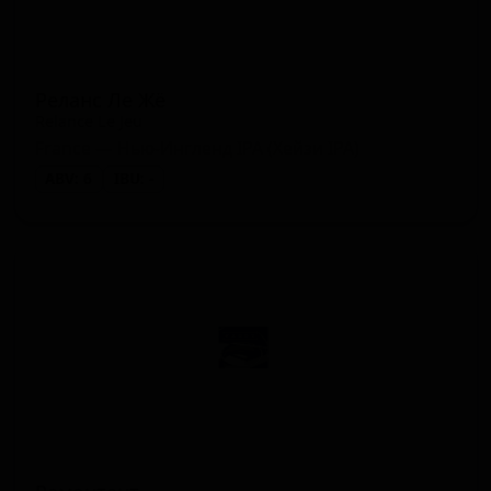
Реланс Ле Жё
Relance Le Jeu
France — Нью-Ингленд IPA (Хейзи IPA)
ABV: 6
IBU: -