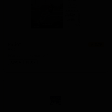
Райот
★ 3.79
Riot
France — Кислый IPA
ABV: 6
IBU: -