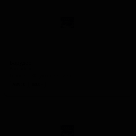
Барудер
Baroudeur
France — Фруктовое пиво
ABV: 0
IBU: -