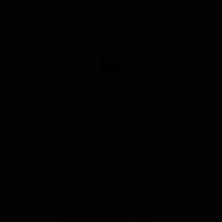
Реньон Д'Аффэр
Reunion D'affaire
France — Блонд эль
ABV: 0
IBU: -