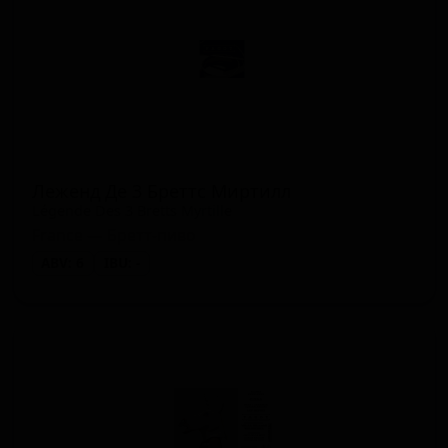
Леженд Де 3 Бреттс Миртилл
Légende Des 3 Bretts Myrtille
France — Бретт-пиво
ABV: 6
IBU: -