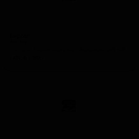
Бирсап
Beersap
France — Пшеничное пиво - Американский пейл вит
ABV: 6
IBU: -