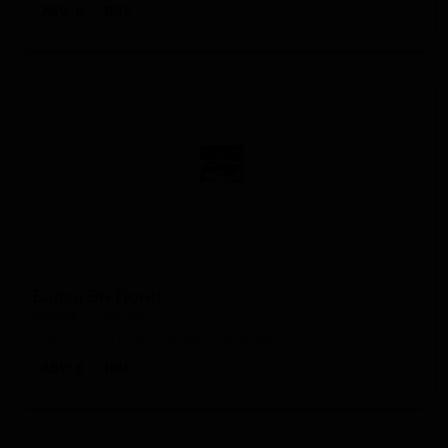
1 сорт
★ 0.00
ABV: 0
IBU: -
(Farmhouse Ale - Other)
Балад Эн Пони
Balade En Poney
France — Кислое пиво - прочие
ABV: 6
IBU: -