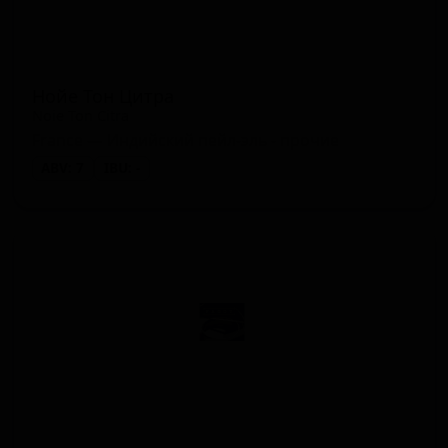
Нойе Тон Цитра
Noie Ton Citra
France — Индийский пейл-эль - прочие
ABV: 7
IBU: -