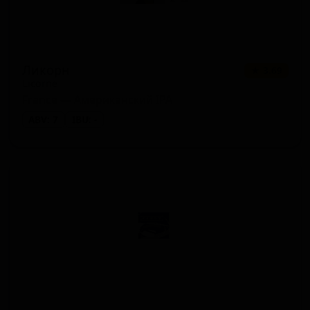
Ликорн
★ 3.69
Licorne
France — Американский IPA
ABV: 7
IBU: -