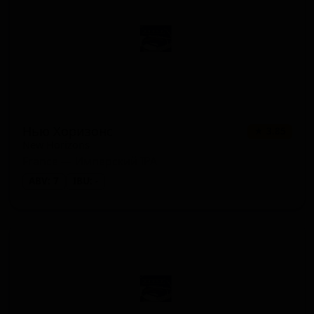
Нью Хоризонс
★ 3.85
New Horizons
France — Имперский IPA
ABV: 7
IBU: -