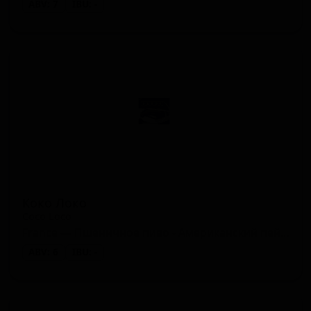
ABV: 7
IBU: -
Коко Локо
Coco Loco
France — Пшеничное пиво - Американский пейл вит
ABV: 6
IBU: -