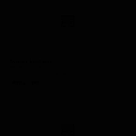
Курант Контину
Courant Continu
France — Индийский пейл-эль - прочие
ABV: 6
IBU: -