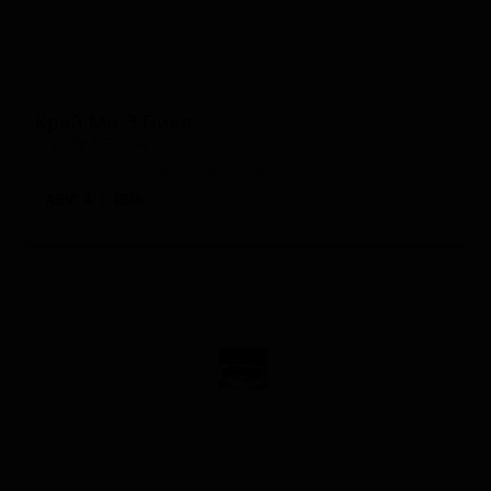
Край Ми Э Пикл
Cry Me A Pickle
France — Берлинер вайссе
ABV: 4
IBU: -