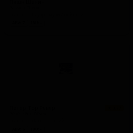
Пашн Шенин
Passion Chenin
France — Сауэр смузи / пейстри
ABV: 7
IBU: -
Пепер Фор Ревер
★ 3.77
Pépère Fort Rêveur
France — Лагер прочий
ABV: 6
IBU: -