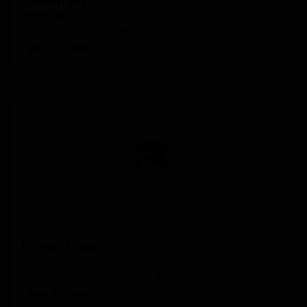
Ремонтант
Remontant
France — Имперский IPA
ABV: 9
IBU: -
Ретур О Сурс
Retour Aux Sources
France — Американский IPA
ABV: 0
IBU: -