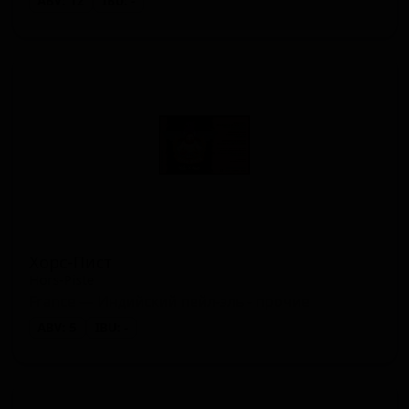
ABV: 12
IBU: -
Хорс-Пист
Hors-Piste
France — Индийский пейл-эль - прочие
ABV: 5
IBU: -