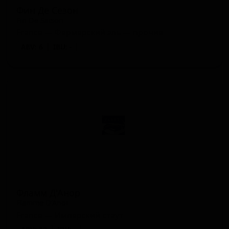
Фин Де Сезон
Fin De Saison
France — Фермерский эль — прочие
ABV: 6
IBU: -
Фламм Д'Анор
Flamme D'Anor
France — Имперский стаут