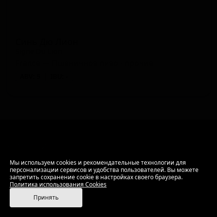
Синь Дю Лион
Signe Du Lion
France — Пшеничное пиво - прочие
ABV: 5
IBU: -
КОМПАНИЯ
КАТАЛОГ
Информация
Каталог предложений
Мы используем cookies и рекомендательные технологии для
персонализации сервисов и удобства пользователей. Вы можете
История компании
Сорта
запретить сохранение cookie в настройках своего браузера.
Политика обработки
Пивоварни
Политика использования Cookies
персональных данных
Стили
Принять
Поставщики