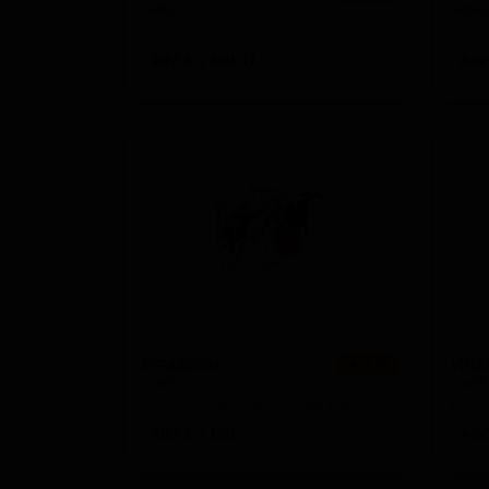
Helles 451 F
Helle
Russia — Хеллес
Russ
ABV: 5
IBU: 17
ABV:
Ипадром
Ипа
★ 3.69
Ipadrom
Ipakh
Russia — Американский IPA
Russ
ABV: 6
IBU: -
ABV: