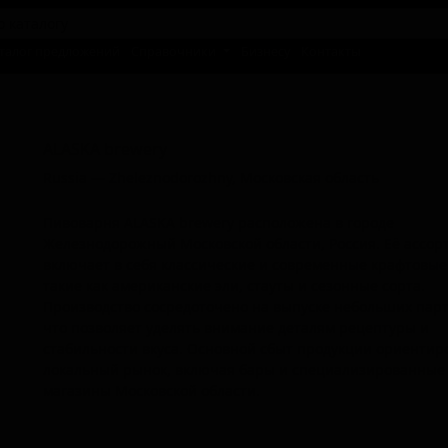
талог предложений
Справочники
Бизнесу
Контакты
АЛАСКА бревери
ALASKA brewery
Russia — Zheleznodorozhny, Московская область
Пивоварня ALASKA brewery расположена в городе
Железнодорожный Московской области, Россия. Её ассор
включает в себя классические и современные крафтовые
такие как американские эли, стауты и сезонные сорта.
Производство сосредоточено на выпуске небольших парт
что позволяет уделять внимание деталям рецептуры и
стабильности вкуса. Основной сбыт продукции ориентир
локальный рынок, включая бары и специализированные
магазины Московской области.