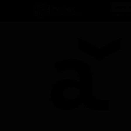
РусБир
B2B-маркетплейс
О нас
Ка