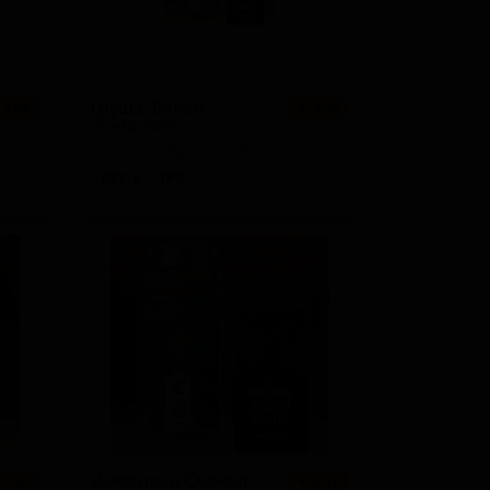
Груша, Банан
 3.85
★ 3.76
Grusha, Banan
Russia — Русский имперский стаут
Russia — Фруктовый кислый эль
ABV: 6
IBU: -
Империал Смокед Портер
 3.94
★ 3.97