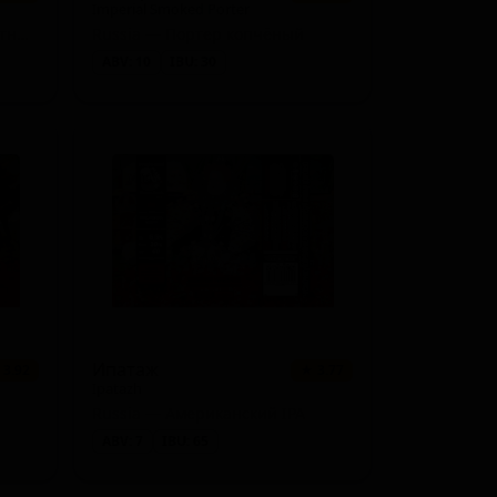
Imperial Smoked Porter
Russia — Кислое пиво - Томатный / Овощной гозе
Russia — Портер копчёный
ABV: 10
IBU: 30
Ипатаж
 3.92
★ 3.77
Ipatazh
Russia — Американский IPA
ABV: 7
IBU: 65