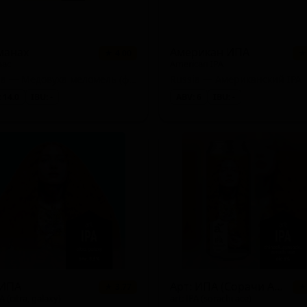
le Lager))
манах
Американ ИПА
★ 4.00
★
nac
American IPA
Russia — Медовуха меломель (фруктовый мёд)
Russia — Американский IPA
 14.0
IBU: -
ABV: 6
IBU: -
 ИПА
Арт: ИПА (Сорачи Асе)
★ 3.77
★
PA (citra, galaxy)
art: IPA (sorachi ace)