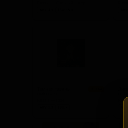
Russia — Светлый лагер
Russ
ABV: 4.3
IBU: 15.0
ABV:
Темная гавань
Дип
★ 3.64
Dark Haven
Diplo
Russia — Гозе
Russ
ABV: 5.3
IBU: -
ABV: