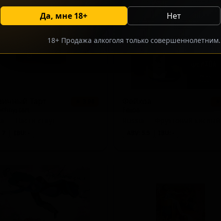
Да, мне 18+
Нет
18+ Продажа алкоголя только совершеннолетним.
вичный Тарт
Фейхоа
★ 3.98
★
ichnyj tart
Feijoa
ia — Пасти-стаут
Russia — Фруктовый кислый
 7
IBU: -
ABV: 5.5
IBU: -