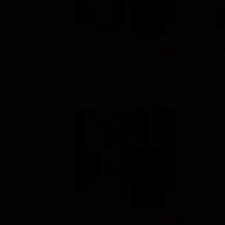
Гимлет Розе
Гра
★ 4.17
Gimlet Rose
Gravi
Russia — Фруктовый кислый эль
ABV: 10
IBU: -
ABV:
Хеллес 451 Ф
Хелл
★ 3.32