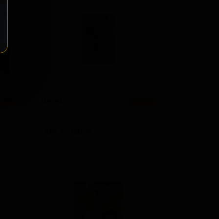
Джем
 3.91
★ 3.81
Gem
 эль
Russia — Имперский/Дабл Милкшейк IPA
ABV: 7
IBU: 45