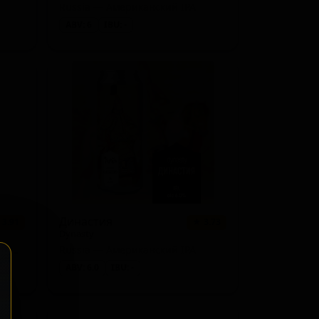
Russia — Американский IPA
ABV: 6
IBU: -
Династия
 3.91
★ 3.73
Dynasty
Russia — Балтийский портер имперский/дабл
Russia — Американский IPA
ABV: 6.0
IBU: -