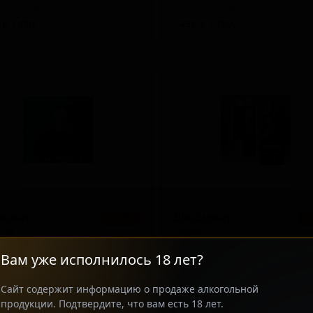
ia — Американский IPA
Russia — Американский IPA
 6
IBU: -
ABV: 6
IBU: -
ломат
Диссидент
★ 3.91
★
mat
Dissident
ia — Американский стаут
Вам уже исполнилось 18 лет?
 9
IBU: 45
ABV: 10.5
IBU: -
Сайт содержит информацию о продаже алкогольной
продукции. Подтвердите, что вам есть 18 лет.