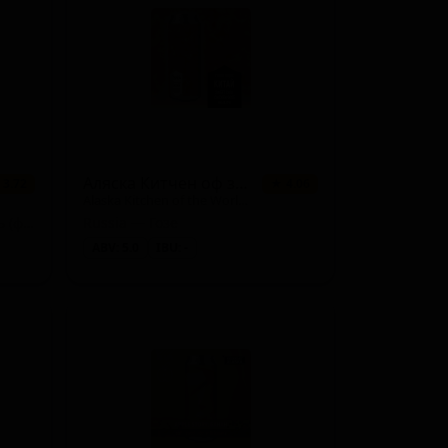
2 сорта
★ 3.66
2 сорта
★ 3.32
2 сорта
★ 3.30
1 сорт
★ 3.92
1 сорт
★ 3.91
Аляска Китчен оф зе Ворлд Чайна
 3.72
★ 4.06
Alaska Kitchen of the World: China
1 сорт
★ 3.91
Russia — Медовуха меломель (фруктовый мёд)
Russia — Гозе
ABV: 5.0
IBU: -
1 сорт
★ 3.88
1 сорт
★ 3.87
1 сорт
★ 3.81
1 сорт
★ 3.79
1 сорт
★ 3.77
1 сорт
★ 3.72