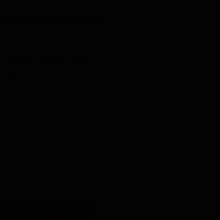
изводителя по стилям
- Tomato / Vegetable Gose)
rial)
▼
 Imperial / Double Milk)
Melomel)