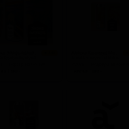
Аляска Эйяфьядлайёкюдль
Аляска Ханимуд Мелон
★ 3.92
★
A Eyyafyadlayekyudl
ALASKA Honeymood Melon
perial / Double Baltic)
ia — Портер копчёный
 8.0
IBU: -
ABV: 6.0
IBU: -
ong Dark Ale)
 / Double Milkshake)
leywine - English)