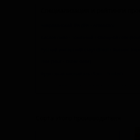
Специализация и рейтинги про
Американский IPA (IPA - American)
Кислое пиво - Томатный / Овощной гозе (Sour 
Русский имперский стаут (Stout - Russian Impe
Гозе (Sour - Other Gose)
Фруктовый кислый эль (Sour - Fruited)
Стаут – имперский (двойной молочный) (Stout -
Пасти-стаут (Stout - Pastry)
Портер копчёный (Porter - Smoked)
Сорта этого производителя
Медовуха меломель (фруктовый мёд) (Mead - 
Сидр с другими фруктами (Cider - Other Fruit)