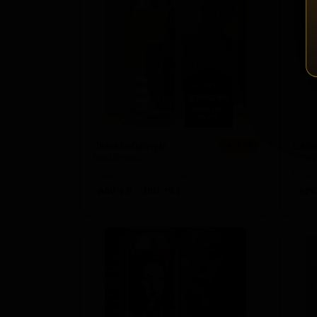
Эквилибриум
Еже
★ 3.79
Equilibrium
Ezhev
Russia — Пасти-стаут
Russ
ABV: 6.0
IBU: 10.0
ABV: