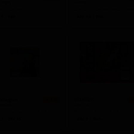
s Lager
Heretic
ia — Хеллес
 5
IBU: -
ABV: 6.5
IBU: -
хондрик
ИПАПЕЯ
★ 3.81
★
ondrik
IPAPEJA
ia — Американский IPA
Russia — Тройной IPA
 7
IBU: 65
ABV: 9
IBU: -