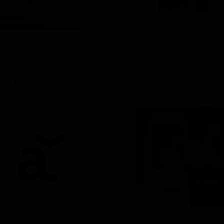
витация
Грешница
★ 3.87
★
tatsiya
Greshnica
Russia — Русский имперский стаут
 8
IBU: -
ABV: 12
IBU: -
ь Лагер (Ак Барс)
Еретичка
★ 3.28
★