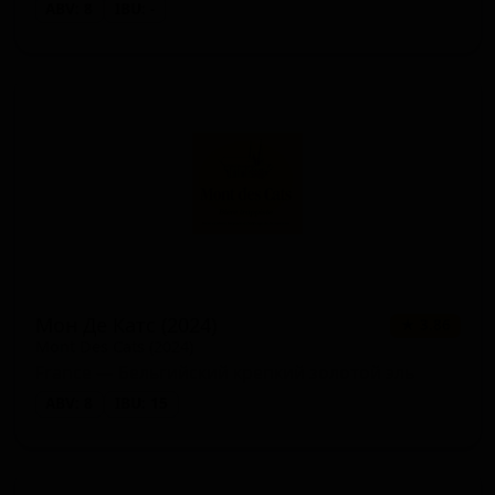
ABV: 8
IBU: -
Мон Де Катс (2024)
★ 3.86
Mont Des Cats (2024)
France — Бельгийский крепкий золотой эль
ABV: 8
IBU: 15