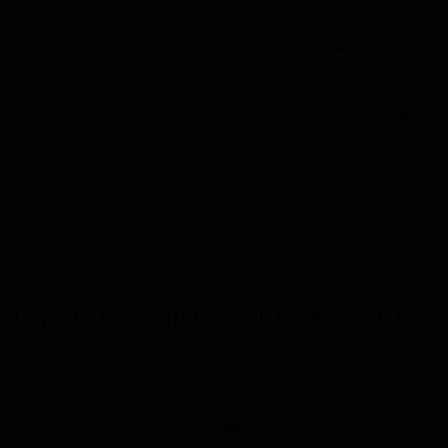
Бельгийский крепкий золотой
13 сортов
★ 3.40
эль (Belgian Strong Golden Ale)
Бельгийский дюббель (Belgian
2 сорта
★ 3.55
Dubbel)
▼
Сорта этого производителя
15 поз.