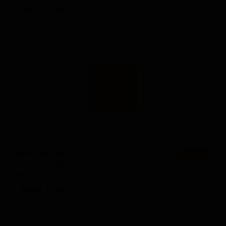
ABV: 8
IBU: -
Мон де Кат (2014)
★ 3.57
Mont des Cats (2014)
France — Бельгийский крепкий золотой эль
ABV: 8
IBU: -