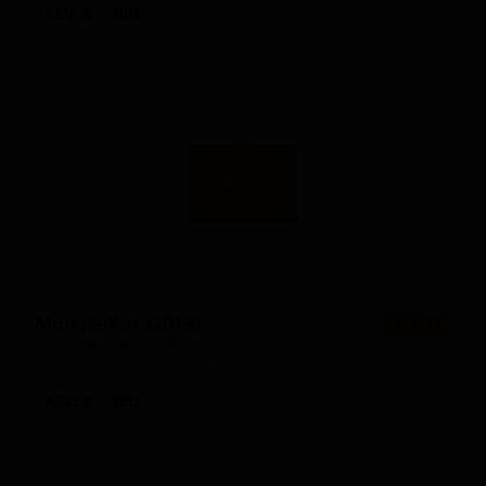
ABV: 8
IBU: -
Мон де Кат (2019)
★ 3.78
Mont des Cats (2019)
France — Бельгийский крепкий золотой эль
ABV: 8
IBU: -