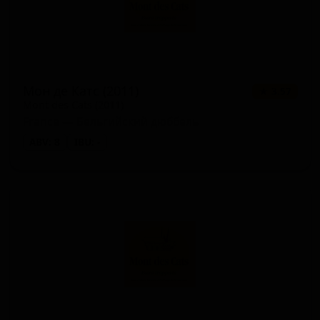
Мон де Катс (2011)
★ 3.57
Mont des Cats (2011)
France — Бельгийский дюббель
ABV: 8
IBU: -