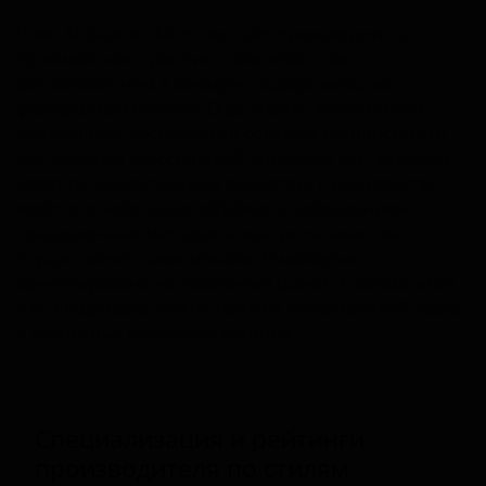
Пиво Abbaye du Mont des Cats производится в
одноимённом траппистском аббатстве,
расположенном в коммуне Годварсвельд во
французском регионе О-де-Франс. Ассортимент
представлен несколькими сортами траппистского
эля, включая классический янтарный эль, который
варят по монастырским рецептам. Производство
ведётся в небольших объёмах с соблюдением
традиционных методов, а контроль качества
осуществляют сами монахи. Пивоварня
ориентирована на локальный рынок и паломников,
а её продукцию можно найти в монастырской лавке
и некоторых магазинах региона.
Специализация и рейтинги
производителя по стилям