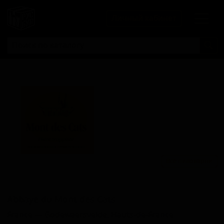
Личный кабинет
Все пивоварни
Аббаие ду Монт дес Кац
Abbaye du Mont des Cats
France — Godewaersvelde, Hauts-de-France