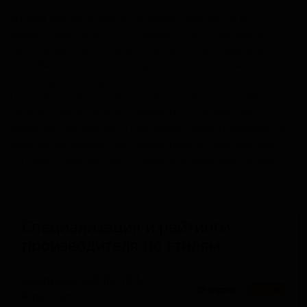
Wicked Barley Brewing Company находится в
Джексонвилле, штат Флорида, США. Пивоварня
производит крафтовое пиво, включая американские
эли, IPA и сезонные сорта, сочетая классические
рецептуры с современными интерпретациями.
Производство сосредоточено на выпуске небольших
партий с акцентом на свежесть и стабильное
качество продукции. Пивоварня ориентирована на
локальный рынок, поставляя пиво в собственный
тапрум и пивной сад, а также в заведения города.
Специализация и рейтинги
производителя по стилям
Американский IPA (IPA -
29 сортов
★ 1.94
American)