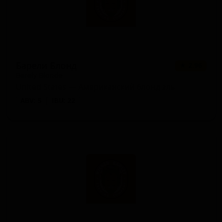
Барели Блонд
★ 2.96
Barely Blonde
United States — Американский блонд эль
ABV: 5
IBU: 22