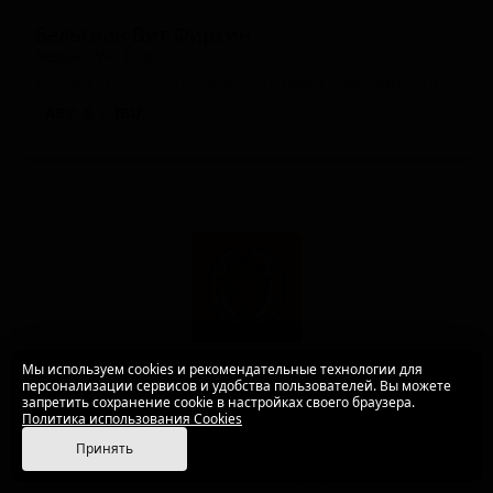
Бельгиан Вит Фиркин
Belgian Wit Firkin
United States — Пшеничное пиво - Витбир / Бланш
ABV: 6
IBU: -
Мы используем cookies и рекомендательные технологии для
персонализации сервисов и удобства пользователей. Вы можете
запретить сохранение cookie в настройках своего браузера.
Политика использования Cookies
Бельгийские Вудс
Belgian Woods
Принять
United States — Бельгийский браун эль