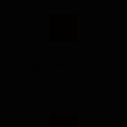
Эппл Штрудель Слаши
Apple Strudel Slushy
United States — Хард-селтцер
ABV: 9
IBU: -