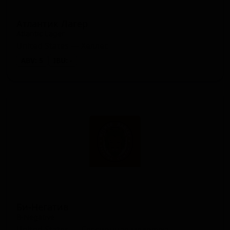
Атлантик Лагер
Atlantic Lager
United States — Хеллес
ABV: 5
IBU: -
Би-Негатив
B-Negative
United States — Сессионная медовуха