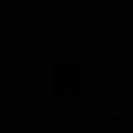
Баррел Эйдж Барливайн
★ 3.92
Barrel Aged Barleywine
United States — Ячменное вино - прочие
ABV: 0
IBU: -
Баррел Эйджд Олд Фэшнд Мид
★ 4.08
Barrel Aged Old Fashioned Mead
United States — Медовуха меломель (фруктовый мёд)