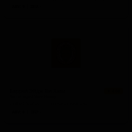
ABV: 9
IBU: -
Баррел Эйдж Ви Хэви
★ 4.08
Barrel Aged Wee Heavy
United States — Шотландский эль
ABV: 8
IBU: -