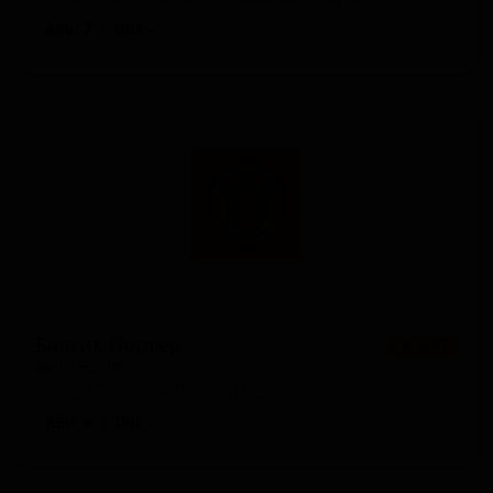
ABV: 7
IBU: -
Балтик Портер
★ 3.97
Baltic Porter
United States — Портер балтийский
ABV: 8
IBU: -