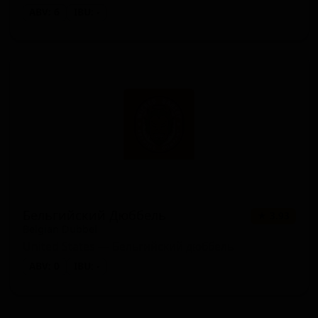
ABV: 6
IBU: -
Бельгийский Дюббель
★ 3.93
Belgian Dubbel
United States — Бельгийский дюббель
ABV: 0
IBU: -