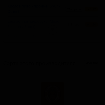
Кислое пиво - прочие (Sour -
26 сортов
★ 1.97
Other)
Сессионная медовуха (Mead -
21 сорт
★ 1.54
Session / Short)
▼
Американский браун эль
19 сортов
★ 2.62
(Brown Ale - American)
Фруктовый кислый эль (Sour -
19 сортов
★ 2.48
Fruited)
Сорта этого производителя
458 поз.
Сидр с другими фруктами
16 сортов
★ 1.83
(Cider - Other Fruit)
Молочный стаут (Stout - Milk /
15 сортов
★ 1.51
Sweet)
Традиционный гозе (Sour -
13 сортов
★ 1.50
Traditional Gose)