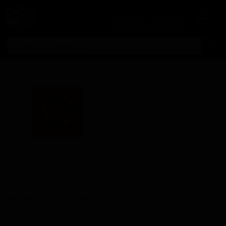
Личный кабинет
Все пивоварни
Виккед Барлеи Бревинг
Компани
Wicked Barley Brewing Company
United States — Jacksonville, FL