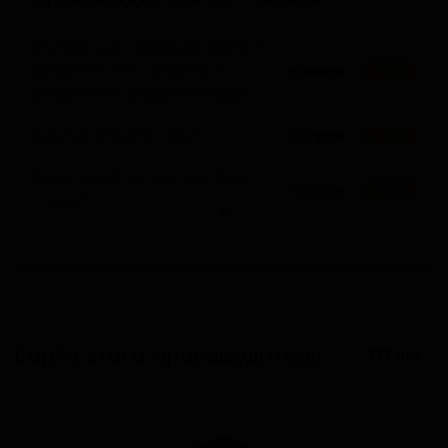
Имперский / двойной NEIPA /
хейзи IPA (IPA - Imperial /
19 сортов
★ 4.07
Double New England / Hazy)
Кислый IPA (IPA - Sour)
14 сортов
★ 3.95
Фруктовый кислый эль (Sour -
12 сортов
★ 3.83
Fruited)
▼
Имперский стаут (Stout -
11 сортов
★ 4.20
Imperial / Double)
Нью-Ингленд IPA (Хейзи IPA)
10 сортов
★ 3.91
(IPA - New England / Hazy)
Сорта этого производителя
127 поз.
Тройной NEIPA / Хейзи (IPA -
8 сортов
★ 4.15
Triple New England IPA / Hazy)
Американский IPA (IPA -