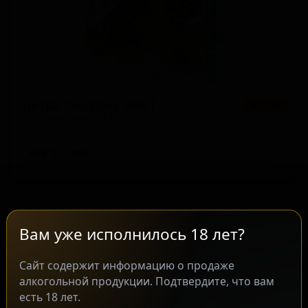
Цитра Сэндбокс Вол.1
★ 4.12
Citra Sandbox Vol.1
Japan — Имперский / двойной NEIPA / хейзи IPA
ABV: 9
IBU: -
Вам уже исполнилось 18 лет?
Сайт содержит информацию о продаже
алкогольной продукции. Подтвердите, что вам
есть 18 лет.