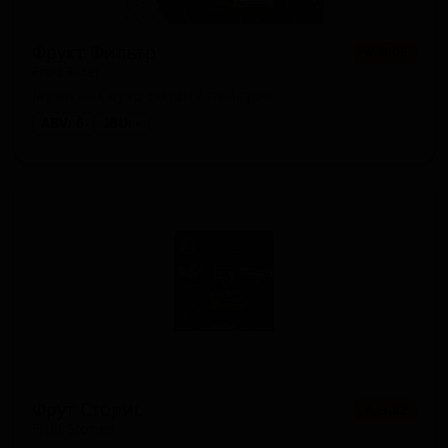
Фрукт Фильтр
★ 4.06
Fruit Filter
Japan — Сауэр смузи / пейстри
ABV: 6
IBU: -
Фрут Сторис
★ 3.82
Fruit Stories