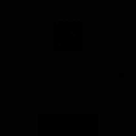
Берри Берри
★ 3.66
Berry Berry
Japan — Фруктовый кислый эль
ABV: 7
IBU: -