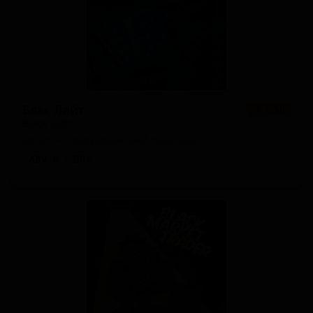
Блэк Лайт
★ 3.50
Black Light
Japan — Американский пейл-эль
ABV: 6
IBU: -