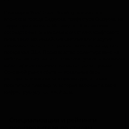
Пивоварня West Coast Brewing находится в
японском городе Сидзуока, префектура Сидзуока, на
территории марины Мотимунэ. Её ассортимент
сосредоточен на американских стилях крафтового
пива, таких как индийские светлые эли и другие
хмелевые сорта, что отражает влияние западного
побережья США. Производство ориентировано на
небольшие партии, что позволяет уделять внимание
качеству и экспериментировать с рецептурами.
Основной рынок сбыта — локальные бары,
рестораны и магазины в префектуре, а также
посетители пивоварни, которая включает в свою
инфраструктуру гостевой дом.
Специализация и рейтинги
производителя по стилям