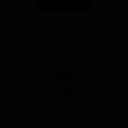
Аквафобия
★ 3.91
Aquaphobia
Japan — Кислый IPA
ABV: 8
IBU: -
Осенний Браун
★ 3.96
Autumn Brown