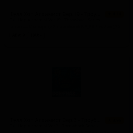
Фулл Хоп Алхимист Вер.19 - Троубэк Сериес
★ 4.14
Full Hop Alchemist Ver.19 - Throwback Series
Japan — Имперский / двойной NEIPA / хейзи IPA
ABV: 9
IBU: -
Фулл Хоп Алхимист Вер.3 - Троубек Сериес
★ 3.96
Full Hop Alchemist Ver.3 - Throwback Series
Japan — Имперский / двойной NEIPA / хейзи IPA