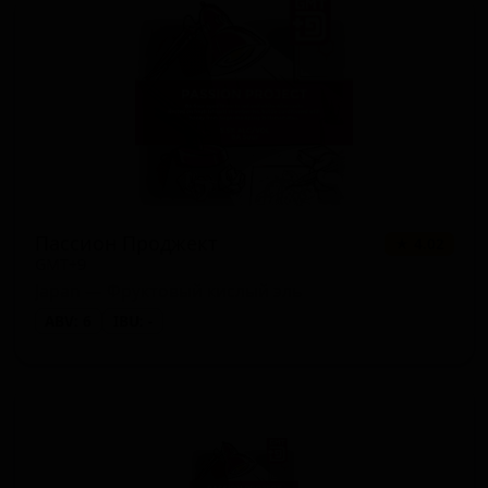
Пассион Проджект
★ 4.02
GMT+9
Japan — Фруктовый кислый эль
ABV: 6
IBU: -