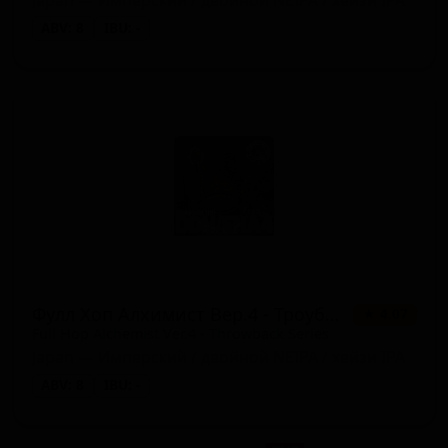
ABV: 8
IBU: -
Фулл Хоп Алхимист Вер.4 - Троубек Сериес
★ 4.07
Full Hop Alchemist Ver.4 - Throwback Series
Japan — Имперский / двойной NEIPA / хейзи IPA
ABV: 8
IBU: -