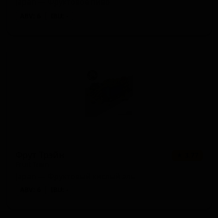
Japan — Фруктовое пиво
ABV: 6
IBU: -
Фрут Трэйн
★ 3.77
Fruit Train
Japan — Фруктовый кислый эль
ABV: 6
IBU: -