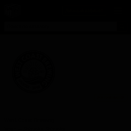
Личный кабинет
Все пивоварни
Вест Коаст Бревинг
West Coast Brewing
Japan — Shizuoka, Shizuoka