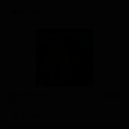
Japan — Нью-Ингленд IPA (Хейзи IPA)
ABV: 7
IBU: -
Дарк Криспи Бой
★ 3.74
Dark Crispi Boi
Japan — Чешский янтарный лагер
ABV: 5
IBU: -