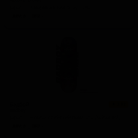
Japan — Американский браун эль
ABV: 5
IBU: -
Бэдбой
★ 3.92
Badboy
Japan — Новоанглийский пейл-эль (Хейзи IPA)
ABV: 5
IBU: -