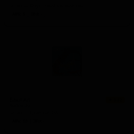
Japan — Фруктовый кислый эль
ABV: 5
IBU: -
Бакл Ап
★ 3.82
Buckle Up
Japan — Тройной IPA
ABV: 10
IBU: -