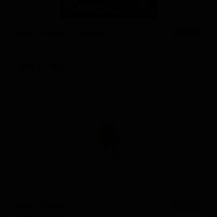
Блэк Маркет Трейдер
★ 3.77
Black Market Trader
Japan — Фруктовый кислый эль
ABV: 6
IBU: -
Брасс Манки
★ 3.75
Brass Monkey