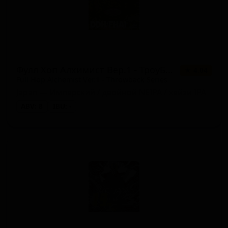
Фулл Хоп Алхимист Вер.1 - ТроуБэк Сериес
★ 4.04
Full Hop Alchemist Ver.1 - Throwback Series
Japan — Имперский / двойной NEIPA / хейзи IPA
ABV: 8
IBU: -