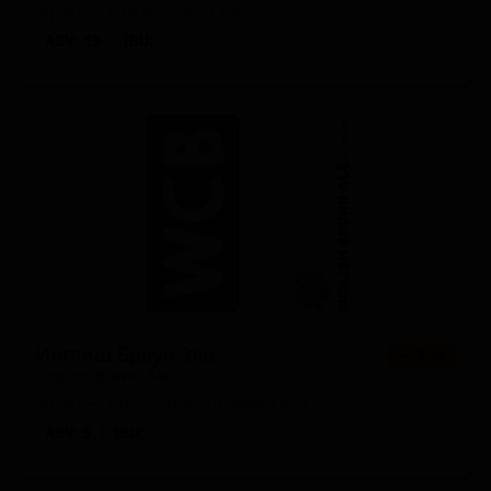
Japan — Имперский стаут
ABV: 13
IBU: -
Инглиш Браун Эль
★ 3.86
English Brown Ale
Japan — Браун эль (английский)
ABV: 5
IBU: -