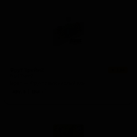
Фрут Трейн2
★ 3.86
Fruit Train2
Japan — Фруктовый кислый эль
ABV: 6
IBU: -