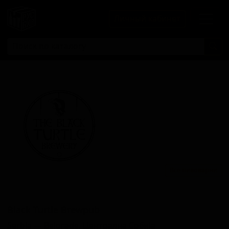
Личный кабинет
Все пивоварни
Блэк Туртле Бревпуб
Black Turtle Brewpub
Serbia — Belgrade, Централна Србија