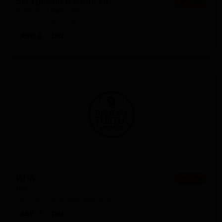
Экстремно (Сезонско)
★ 2.85
Extremno (Sezonsko)
Serbia — Копчёное пиво
ABV: 0
IBU: -
ИПА
★ 2.96
IPA
Serbia — Английский IPA
ABV: 7
IBU: -