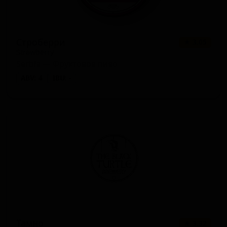
Строберри
★ 3.05
Strawberry
Serbia — Фруктовое пиво
ABV: 4
IBU: -
Тамно
★ 3.32