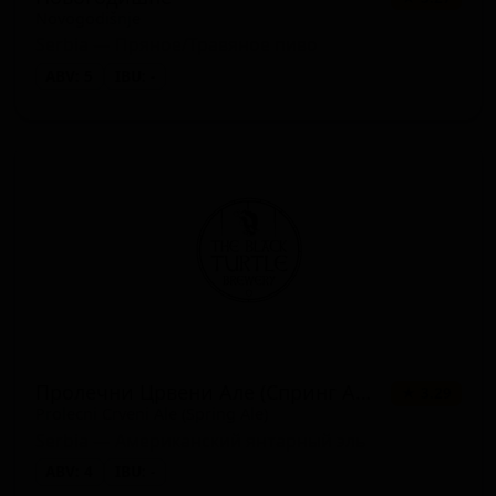
Novogodišnje
Serbia — Пряное/Травяное пиво
ABV: 5
IBU: -
Пролечни Црвени Але (Спринг Але)
★ 3.29
Prolecni Crveni Ale (Spring Ale)
Serbia — Американский янтарный эль
ABV: 4
IBU: -