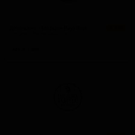
Димльено - Марцен Раухбир
★ 3.06
Dimljeno - Märzen Rauchbier
Serbia — Копчёное пиво
ABV: 5
IBU: -