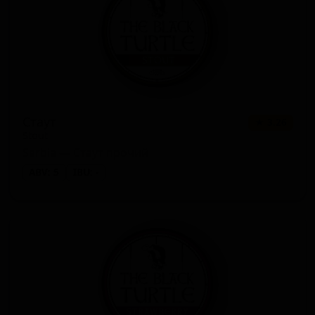
Стаут
★ 3.26
Stout
Serbia — Стаут прочий
ABV: 5
IBU: -