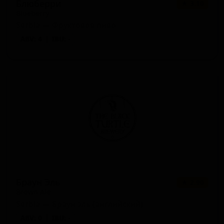
Блюберри
★ 3.10
Ирландский красный эль (Red Ale
Blueberry
1 сорт
★ 0.00
- Irish)
Serbia — Фруктовое пиво
ABV: 4
IBU: -
Чёрный IPA (IPA - Black / Cascadian
1 сорт
★ 0.00
Dark Ale)
Браун Эль
★ 2.90
Brown Ale
Serbia — Браун эль (английский)
ABV: 0
IBU: -