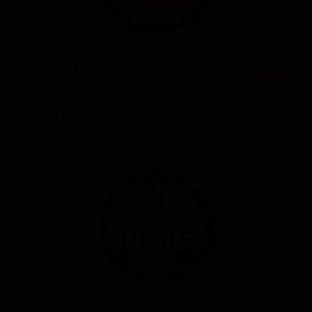
Биттер сессионный (Bitter -
1 сорт
★ 3.09
Session / Ordinary)
Зимний лагер (Lager - Winter)
1 сорт
★ 3.06
Эмбер Абби
★ 3.28
Amber Abbey
Английский IPA (IPA - English)
1 сорт
★ 2.96
Serbia — Бельгийский дюббель
ABV: 7
IBU: -
Зимний эль (Winter Ale)
1 сорт
★ 2.92
Американский IPA (IPA - American)
1 сорт
★ 2.92
Браун эль (английский) (Brown Ale
1 сорт
★ 2.90
- English)
Пшеничное пиво - Витбир /
Бланш (Wheat Beer - Witbier /
1 сорт
★ 2.77
Blanche)
Кислое пиво - прочие (Sour -
1 сорт
★ 0.00
Other)