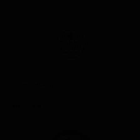
Корнячин Сауэр
Kornjačin Sour
Serbia — Кислое пиво - прочие
ABV: 5
IBU: -