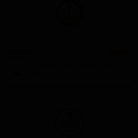
Вайсбир
★ 2.77
Weissbier
Serbia — Пшеничное пиво - Витбир / Бланш
ABV: 5
IBU: -