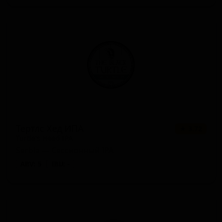
Тертлс Хед ИПА
★ 3.72
Turtle's Head IPA
Serbia — Сессионный IPA
ABV: 5
IBU: -