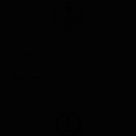
Дарк ИПА
Dark IPA
Serbia — Чёрный IPA
ABV: 0
IBU: -