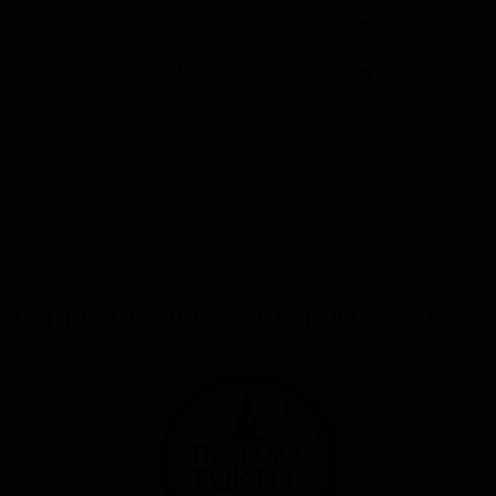
Копчёное пиво (Smoked Beer)
2 сорта
★ 2.96
Сессионный IPA (IPA - Session)
1 сорт
★ 3.72
Пшеничное пиво -
Дункельвайцен (Wheat Beer -
1 сорт
★ 3.32
▼
Dunkelweizen)
Американский янтарный эль (Red
1 сорт
★ 3.29
Ale - American Amber / Red)
Бельгийский дюббель (Belgian
1 сорт
★ 3.28
Dubbel)
Сорта этого производителя
22 поз.
Пряное/Травяное пиво (Spiced /
1 сорт
★ 3.27
Herbed Beer)
Стаут прочий (Stout - Other)
1 сорт
★ 3.26
Светлый лагер (Lager - Pale)
1 сорт
★ 3.15