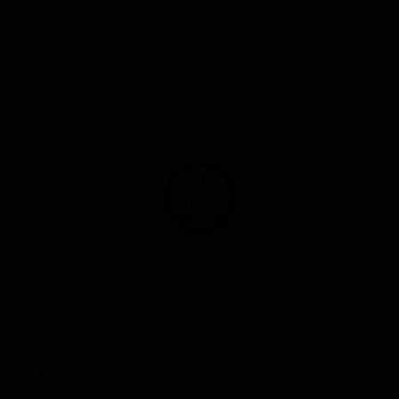
Tamno
Serbia — Пшеничное пиво - Дункельвайцен
ABV: 0
IBU: -
Тертлс Биттер
★ 3.09
Turtle's Bitter
Serbia — Биттер сессионный
ABV: 6
IBU: 20