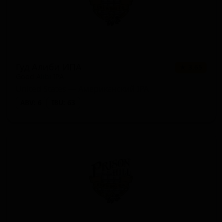
Гуд Алиби ИПА
★ 3.65
Good Alibi IPA
United States — Американский IPA
ABV: 6
IBU: 63