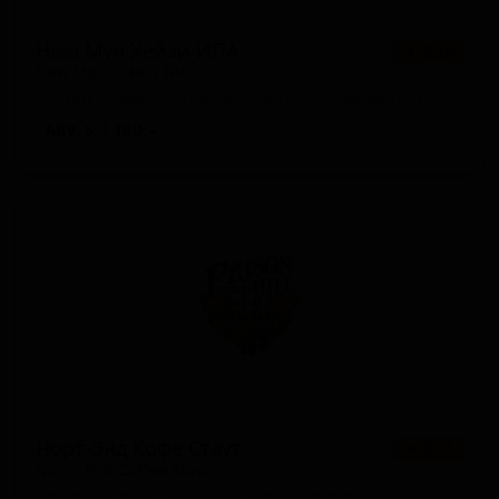
Нью Мун Хейзи ИПА
★ 3.26
New Moon Hazy IPA
United States — Нью-Ингленд IPA (Хейзи IPA)
ABV: 5
IBU: -
Норт-Энд Кофе Стаут
★ 3.61
North End Coffee Stout
United States — Американский стаут