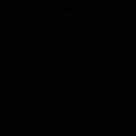
Зе Хоул Драй Хоппед Стаут
★ 3.51
The Hole Dry Hopped Stout
United States — Стаут прочий
ABV: 7
IBU: 28