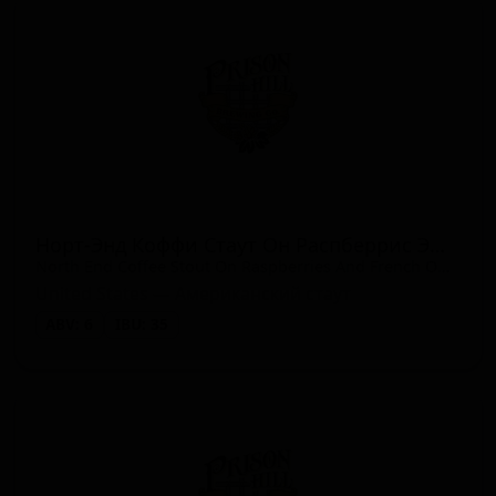
Норт-Энд Коффи Стаут Он Распберрис Энд Френч Оук
North End Coffee Stout On Raspberries And French Oak
United States — Американский стаут
ABV: 6
IBU: 35