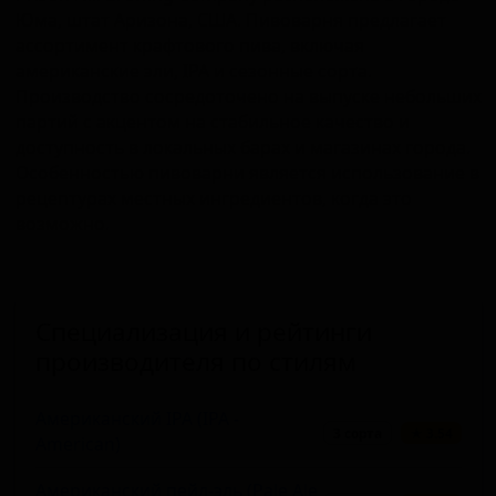
Юма, штат Аризона, США. Пивоварня предлагает
ассортимент крафтового пива, включая
американские эли, IPA и сезонные сорта.
Производство сосредоточено на выпуске небольших
партий с акцентом на стабильное качество и
доступность в локальных барах и магазинах города.
Особенностью пивоварни является использование в
рецептурах местных ингредиентов, когда это
возможно.
Специализация и рейтинги
производителя по стилям
Американский IPA (IPA -
3 сорта
★ 3.54
American)
Американский пейл-эль (Pale Ale