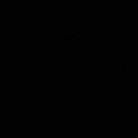
Тент Сити Распберри
★ 3.74
Tent City Raspberry
United States — Берлинер вайссе
ABV: 4
IBU: -