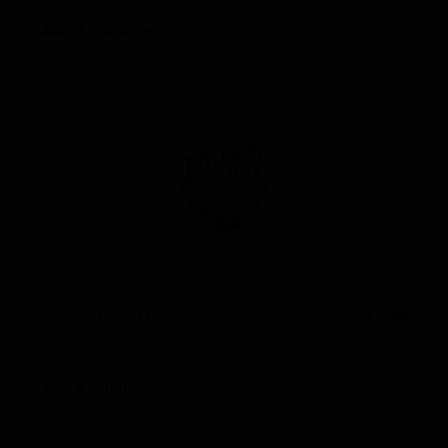
United States — Тыквенное пиво
ABV: 7
IBU: 29
Фридом Эй-Пи-Эй
★ 2.90
Freedom APA
United States — Американский пейл-эль
ABV: 6
IBU: -