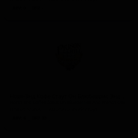
ABV: 0
IBU: -
Норт-Энд Кофе Стаут Он Блюберрис Энд Френч Оук
North End Coffee Stout On Blueberries And French Oak
United States — Американский стаут
ABV: 6
IBU: 35