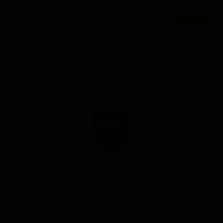
Стомп Оут
★ 3.42
Stomp Oat
United States — Американский пейл-эль
ABV: 5
IBU: 63
Стомп! Оутмил Пэйл Эль
Stomp! Oatmeal Pale Ale
United States — Американский пейл-эль