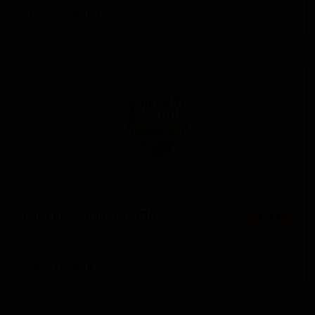
ABV: 8
IBU: 30
Райкерс Ред Рай ИПА
★ 3.46
Rikers Red Rye IPA
United States — Американский IPA
ABV: 7
IBU: 59