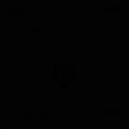
ТнА ИПА
★ 3.50
TnA IPA
United States — Американский IPA
ABV: 7
IBU: 60
Вотч Тауэр Вит
★ 3.19
Watch Tower Wheat
United States — Пшеничное пиво - Американский пейл вит