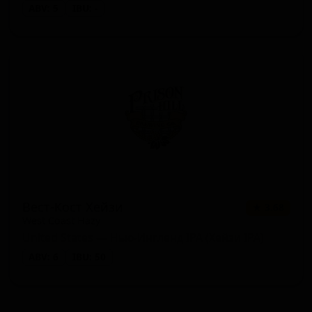
ABV: 5
IBU: -
Вест-Кост Хейзи
★ 3.68
West Coast Hazy
United States — Нью-Ингленд IPA (Хейзи IPA)
ABV: 6
IBU: 50