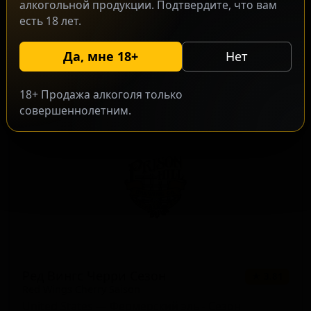
алкогольной продукции. Подтвердите, что вам
есть 18 лет.
Распберри Берлин Вайссе
Raspberry Berlin Weisse
Да, мне 18+
Нет
United States — Берлинер вайссе
ABV: 4
IBU: -
18+ Продажа алкоголя только
совершеннолетним.
Ред Вингс Черри Сезон
★ 3.81
Red Wings Cherry Saison
United States — Фермерский эль - Сезон