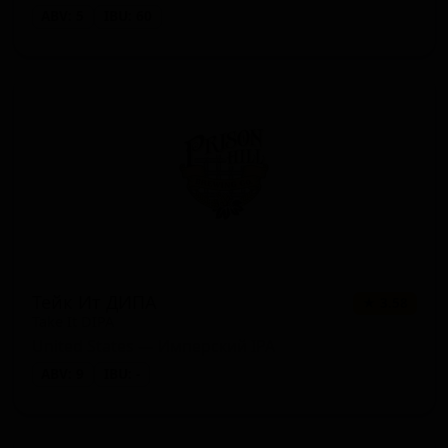
ABV: 5
IBU: 60
Тейк Ит ДИПА
★ 3.58
Take It DIPA
United States — Имперский IPA
ABV: 9
IBU: -