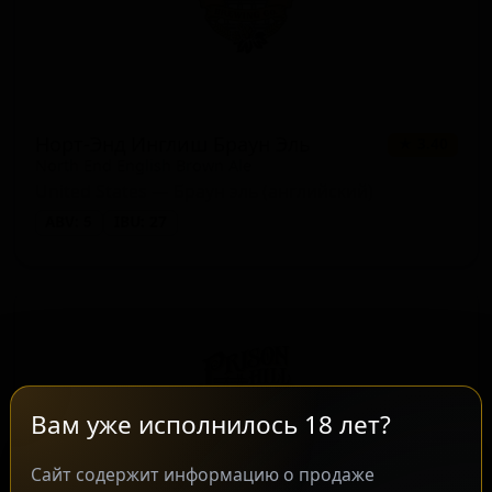
Норт-Энд Инглиш Браун Эль
★ 3.40
North End English Brown Ale
United States — Браун эль (английский)
ABV: 5
IBU: 27
Вам уже исполнилось 18 лет?
Сайт содержит информацию о продаже