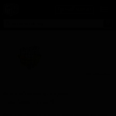
Личный кабинет
Все пивоварни
Присон Хилл Бревинг Компани
Prison Hill Brewing Company
United States — Yuma, AZ
Prison Hill Brewing Company расположена в городе