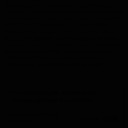
Мариетта, штат Пенсильвания, США. Пивоварня
производит крафтовое пиво, включая американские
эли, стауты и сезонные сорта, сочетая классические
рецептуры с современными интерпретациями.
Производство сосредоточено на выпуске небольших
партий, что позволяет уделять внимание деталям и
контролю качества на каждом этапе. Основной сбыт
продукции ориентирован на локальный рынок,
снабжая пивом бары, рестораны и магазины в
округе Ланкастер и близлежащих регионах.
Специализация и рейтинги
производителя по стилям
Американский IPA (IPA -
19 сортов
★ 2.96
American)