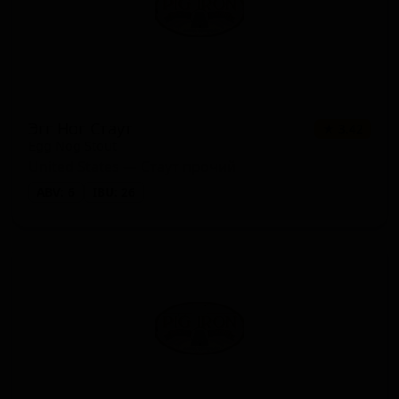
Эгг Ног Стаут
★ 3.42
Egg Nog Stout
United States — Стаут прочий
ABV: 6
IBU: 26