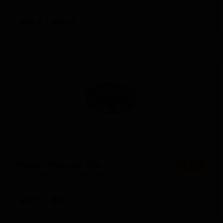
United States — Американский браун эль
ABV: 6
IBU: 30
Черри-Черный Эль
★ 3.38
Chocolate-cherry Black Ale
United States — Американский пейл-эль
ABV: 6
IBU: 30