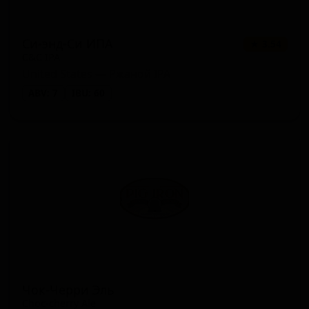
Си-энд-Си ИПА
★ 3.54
C&C IPA
United States — Ржаной IPA
ABV: 7
IBU: 60
Чок-Черри Эль
Choc-cherry Ale