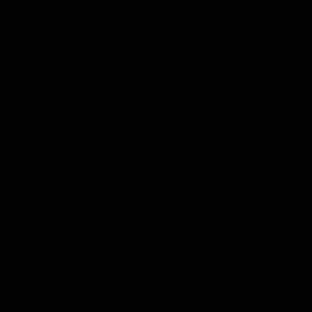
United States — Имбирное пиво
ABV: 6
IBU: -
Хард Лемонад
★ 3.65
Hard Lemonade
United States — Солодовый ликёр
ABV: 6
IBU: -