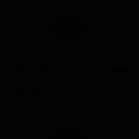
Империал Ред
★ 3.39
Imperial Red
United States — Имперский красный эль
ABV: 9
IBU: -