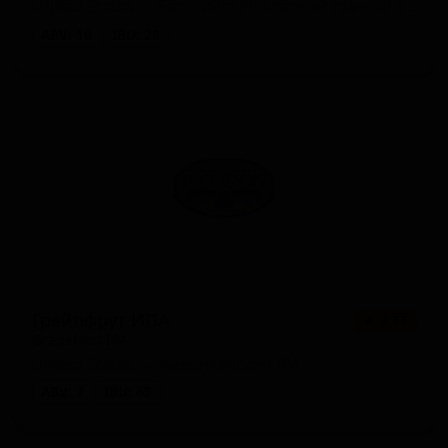
United States — Бельгийский крепкий тёмный эль
ABV: 10
IBU: 28
Грейпфрут ИПА
★ 3.55
Grapefruit IPA
United States — Американский IPA
ABV: 7
IBU: 65