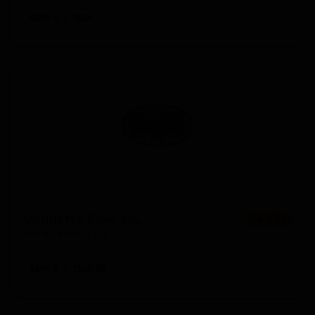
ABV: 0
IBU: -
Мариетта Блэк Эль
★ 3.58
Marietta Black Ale
United States — Чёрный IPA
ABV: 6
IBU: 30