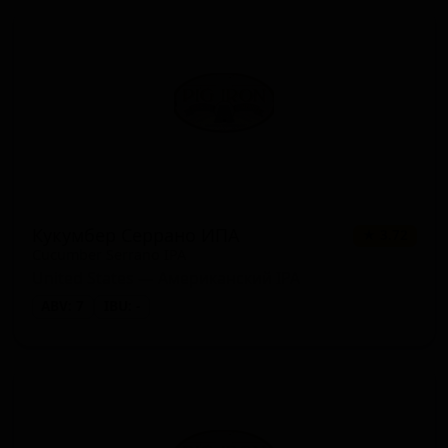
Кукумбер Серрано ИПА
★ 3.72
Cucumber Serrano IPA
United States — Американский IPA
ABV: 7
IBU: -