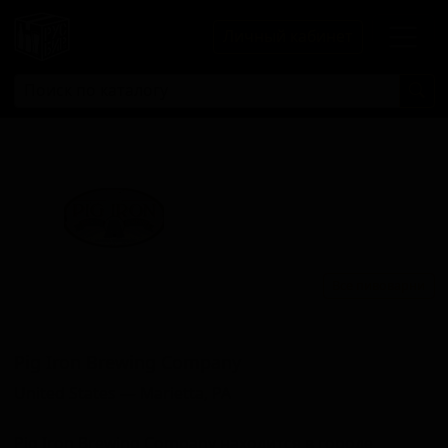
Личный кабинет
Все пивоварни
Пиг Ирон Бревинг Компани
Pig Iron Brewing Company
United States — Marietta, PA
Pig Iron Brewing Company находится в городе