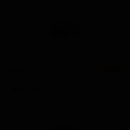
Сидр
★ 3.59
Cider
United States — Травяной/пряный сидр
ABV: 6
IBU: -