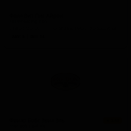
Фолл Вит Пиг Айрон
Fall Wheat Pig Iron
United States — Пшеничное пиво - Хефевайцен
ABV: 6
IBU: 14
Фриар Бобс Эвил Эль
★ 3.68
Friar Bob's Evil Ale