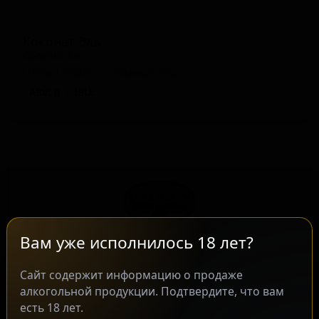
Коконат Эль
Coconut Ale
United States — Тёмный эль
ABV: 0
IBU: -
Вам уже исполнилось 18 лет?
Сайт содержит информацию о продаже
алкогольной продукции. Подтвердите, что вам
Кранберри Сидер
★ 3.65
есть 18 лет.
Cranberry Cider