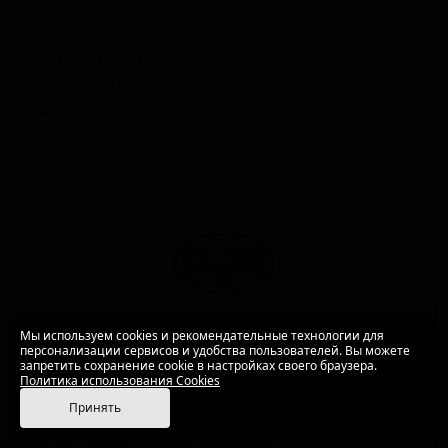
Нью-Ингленд Пейл
New England Pale
United States — Американский пейл-эль
ABV: 8
IBU: 55
Мы используем cookies и рекомендательные технологии для
персонализации сервисов и удобства пользователей. Вы можете
запретить сохранение cookie в настройках своего браузера.
Политика использования Cookies
Нот Со Джейдед ИПА
★ 3.50
Принять
Not So Jaded IPA
United States — Американский IPA