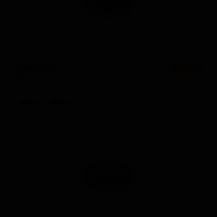
Гуава Уит
★ 3.41
Guava Wheat
United States — Пшеничное пиво - Хефевайцен
ABV: 6
IBU: 14