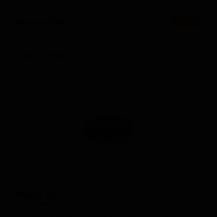
Манго ИПА
★ 3.70
Mango IPA
United States — Американский IPA
ABV: 0
IBU: -
Манго Вит
Mango Wheat
United States — Пшеничное пиво - прочие