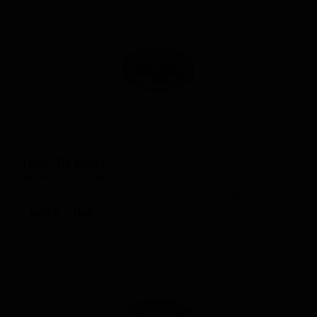
Грин Ти Виит
Green Tea Wheat
United States — Пшеничное пиво - Хефевайцен
ABV: 0
IBU: -