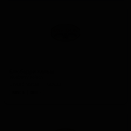
Блюберри Кёльш
Blueberry Kölsch
United States — Кёльш
ABV: 6
IBU: -