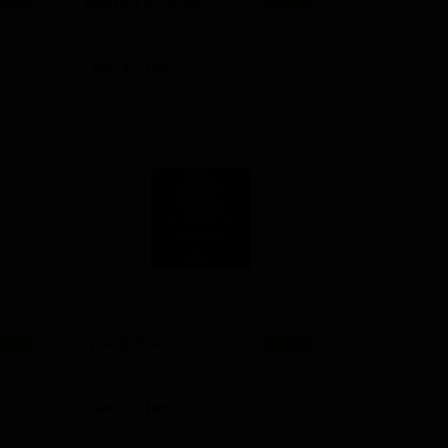
Доктор Хоппер
 4.01
★ 3.66
Doctor Hopper
очие
England — Американский пейл-эль
ABV: 5
IBU: -
ДУА ДИПА
 3.83
★ 4.13
DUA DIPA
England — Новоанглийский пейл-эль (Хейзи IPA)
England — Имперский / двойной NEIPA / хейзи IPA
ABV: 9
IBU: -