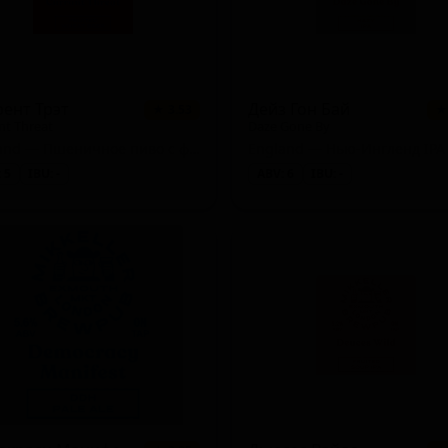
ент Трэт
Дейз Гон Бай
★ 3.53
★
nt Threat
Daze Gone By
England — Пшеничное пиво с фруктами
 5
IBU: -
ABV: 6
IBU: -