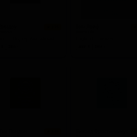
 Виндоу
Бич Лайф
★ 3.75
★
Window
Beech Life
and — Портер балтийский
England — Хеллес
 8
IBU: -
ABV: 5
IBU: -
Hefeweizen)
 Гик Лондон
Бихолд Фростилликус
★ 3.69
★
/ Bohemian)
Geek London
Behold Frostillicus