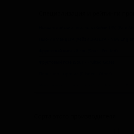
Специализация и рейтинги про
Новоанглийский пейл-эль (Хейзи IPA) (Pale Ale
Нью-Ингленд IPA (Хейзи IPA) (IPA - New Englan
Фруктовый кислый эль (Sour - Fruited)
Фруктовый гозе (Sour - Fruited Gose)
Пильзнер - прочие (Pilsner - Other)
Имперский пасти-стаут (Stout - Imperial / Doub
Американский пейл-эль (Pale Ale - American)
Сессионный IPA (IPA - Session)
Сорта этого производителя
Имперский / двойной NEIPA / хейзи IPA (IPA - 
Пейл-эль новозеландский (Pale Ale - New Zeal