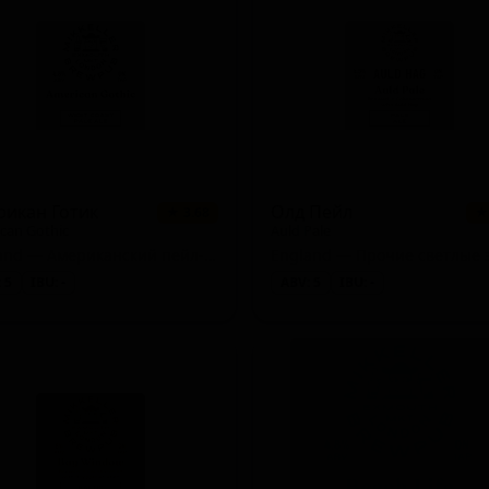
рикан Готик
Олд Пейл
★ 3.68
★
can Gothic
Auld Pale
England — Американский пейл-эль
England — Прочие светлые 
 5
IBU: -
ABV: 5
IBU: -
d IPA / Hazy)