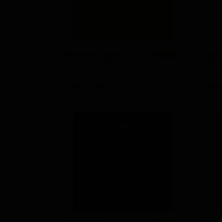
Коммон Граунд
Карр
★ 3.61
Common Ground
Curra
England — Калифорнийский коммон
ABV: 5
IBU: -
ABV: