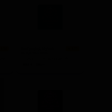
3 сорта
★ 3.68
3 сорта
★ 3.55
2 сорта
★ 3.99
2 сорта
★ 3.93
2 сорта
★ 3.69
Бэкграунд Музык
 3.53
★ 3.77
Background Music
2 сорта
★ 3.62
эли
England — Сессионный IPA
ABV: 4
IBU: -
2 сорта
★ 3.59
2 сорта
★ 3.56
2 сорта
★ 3.49
1 сорт
★ 4.11
1 сорт
★ 4.01