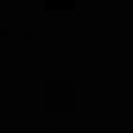
ДДХ Пасифик Кост Пилс
 3.79
DDH Pacific Coast Pils
England — Нью-Ингленд IPA (Хейзи IPA)
England — Пильзнер - прочие
ABV: 6
IBU: -