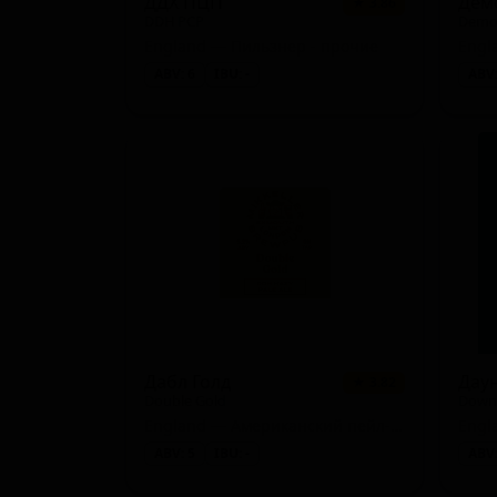
ДДХ ПЦП
★ 3.86
DDH PCP
Democ
England — Пильзнер - прочие
ABV: 6
IBU: -
ABV:
Дабл Голд
Даун
★ 3.82
Double Gold
Down 
England — Американский пейл-эль
ABV: 5
IBU: -
ABV: