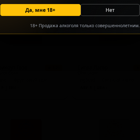
Да, мне 18+
Нет
18+ Продажа алкоголя только совершеннолетним.
икоут Гозе
Ситра Лагер
★ 3.71
★
ycot Gose
Citra Lager
and — Фруктовый гозе
England — Светлый лагер
 5
IBU: -
ABV: 5
IBU: -