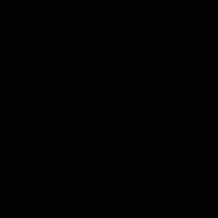
изводителя по стилям
 - New England / Hazy)
d / Hazy)
▼
le Pastry)
Imperial / Double New England / Hazy)
and)