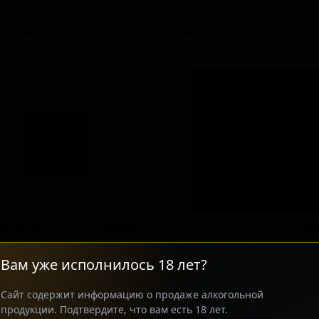
and — Кофейный стаут
 6
IBU: -
ABV: 7
IBU: -
ited)
land)
rtmunder / Export)
nglish)
n Light)
емиан Пилснер
Кант Сэй Ноу 2 Ю
★ 3.54
★
ian Pilsner
Can't Say No 2 U
England — Чешский/Богемский пилснер
Вам уже исполнилось 18 лет?
 5
IBU: -
ABV: 5
IBU: -
Сайт содержит информацию о продаже алкогольной
продукции. Подтвердите, что вам есть 18 лет.