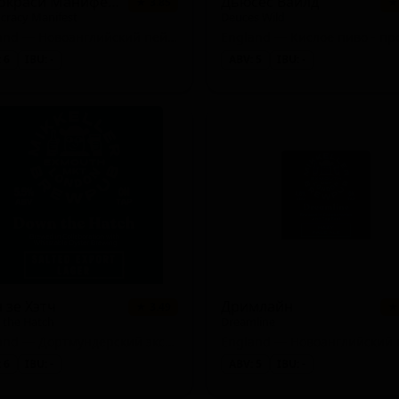
Демокраси Манифест
Дьюсес Вайлд
★ 3.85
★
racy Manifest
Deuces Wild
England — Новоанглийский пейл-эль (Хейзи IPA)
England — Кислое пиво - пр
 6
IBU: -
ABV: 5
IBU: -
 зе Хэтч
Дримлайн
★ 3.49
★
the Hatch
Dreamline
England — Дортмундерский экспортный лагер
 6
IBU: -
ABV: 5
IBU: -