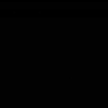
талог предложений
Справочники
Бизнесу
Контакты
Миккеллер Бревпуб Лондон
Mikkeller Brewpub London
England — London, Greater London
Пивоварня Mikkeller Brewpub London расположена в Лон
Англия. Её ассортимент включает в себя широкий спектр
крафтового пива, от классических элей до современных
экспериментальных стилей, включая сезонные предложе
Производство сосредоточено на выпуске небольших парт
что позволяет уделять внимание деталям и качеству каж
напитка. Пивоварня ориентирована на локальный рынок
поставляя свою продукцию в собственный паб и партнёр
заведения города, а её особенностью является сотруднич
музыкантом Риком Эстли в управлении проектом.