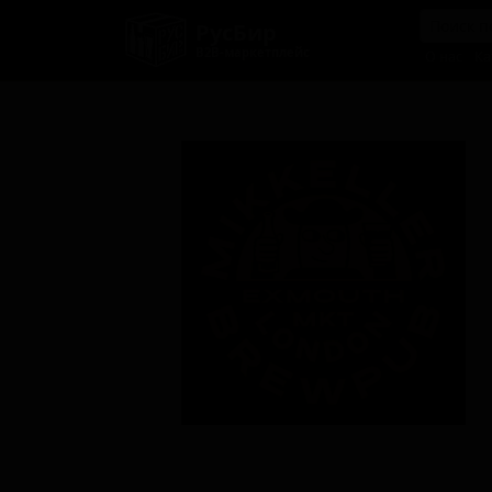
РусБир
B2B-маркетплейс
О нас
Ка