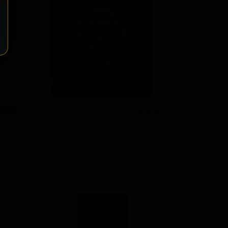
Ситра Саур
 3.70
★ 3.70
Citra Sour
England — Фруктовый кислый эль
ABV: 5
IBU: -