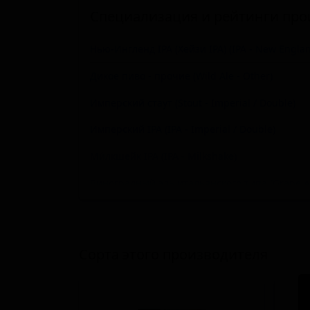
Специализация и рейтинги про
Нью-Ингленд IPA (Хейзи IPA) (IPA - New Englan
Дикое пиво - прочие (Wild Ale - Other)
Имперский стаут (Stout - Imperial / Double)
Имперский IPA (IPA - Imperial / Double)
Ми́лкшейк IPA (IPA - Milkshake)
Виноградный эль итальянского типа (Grape Ale
Имперский пасти-стаут (Stout - Imperial / Doub
Американский берливайн (ячменное вино) (Ba
Сорта этого производителя
Портер балтийский (Porter - Baltic)
Доппельбок (Bock - Doppelbock)