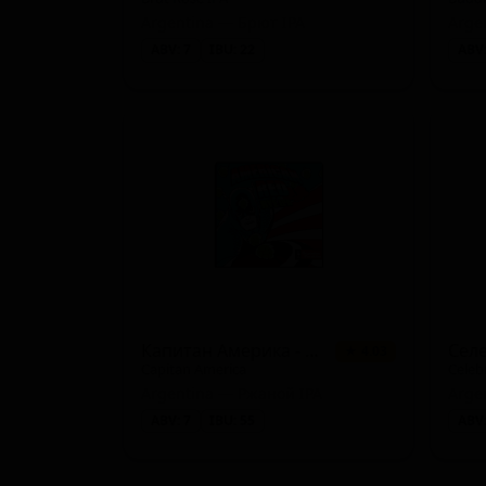
Argentina — Брют IPA
ABV: 7
IBU: 22
ABV:
Капитан Америка - Ред Рай ИПА
★ 4.03
Capitan America
Celeb
Argentina — Ржаной IPA
ABV: 7
IBU: 55
ABV: