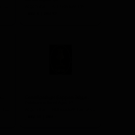
Argentina — Фермерский эль - Сезон
Argentina — Английский IPA
ABV: 6
IBU: 57
Селебрейшн Баррел Эйджд #6
Селебрейшн Баррел Эйджд #7
Celebration Barrel Aged #7
Argentina — Ячменное вино - прочие
Argentina — Имперский пасти-стаут
ABV: 13
IBU: -