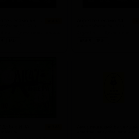
Абретте Сесамо #3 - 2019
Абретте Сесамо #4 - 2019
★ 4.18
★
te Sésamo #3 - 2019
Ábrette Sésamo #4 - 2019
ntina — Дикое пиво - прочие
Argentina — Дикое пиво - п
 5
IBU: -
ABV: 5
IBU: -
le Lager))
ort)
7 Добле ИПА
★ 3.88
Ale)
Doble IPA
American Barleywine Barrel Aged
ntina — Имперский IPA