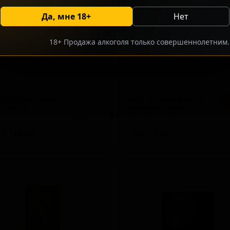
y)
Да, мне 18+
Нет
18+ Продажа алкоголя только совершеннолетним.
rliner Weisse)
ьгиан Вит ИПА
Биллис Гозе А Коке
★
an Wit IPA
Billies Gose A Coke
ntina — Пшеничный IPA
Argentina — Гозе
 7
IBU: 62
ABV: 5
IBU: -
land)
 Double Coffee)