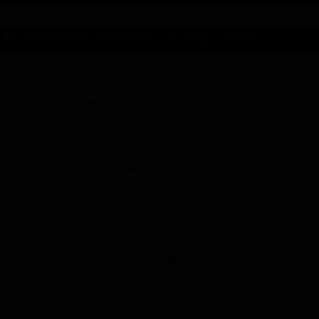
талог предложений
Справочники
Бизнесу
Контакты
Джугуетес Пердидос
Juguetes Perdidos
Argentina — Caseros, Provincia de Buenos Aires
Пивоварня Juguetes Perdidos находится в городе Касерос
провинция Буэнос-Айрес, Аргентина. Её ассортимент
сосредоточен на выдержанных в бочках и экстремальны
сортах пива, таких как имперские стауты, сауры и крепки
Производство ориентировано на небольшие партии, что
позволяет уделять внимание сложной технологии созрев
дубовых бочках. Пивоварня поставляет свою продукцию 
локальные бары и специализированные магазины,
удовлетворяя спрос ценителей на региональном рынке.