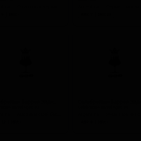
Argentina — Фруктовый Берлинер Вайссе
 9
IBU: -
ABV: 7
IBU: 23
Селебрейшн Баррел Эйджд #3
ration Barrel Aged #3
Celebration Barrel Aged #6
Argentina — Американский берливайн (ячменное вино)
 12
IBU: -
ABV: 0
IBU: -