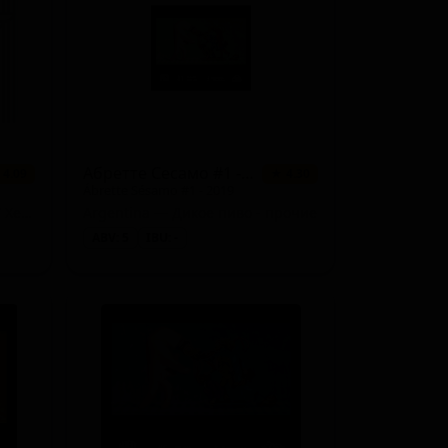
3 сорта
★ 4.00
3 сорта
★ 3.97
3 сорта
★ 3.85
3 сорта
★ 3.78
3 сорта
★ 2.48
Абретте Сесамо #1 - 2019
 4.09
★ 4.30
Ábrette Sésamo #1 - 2019
2 сорта
★ 4.19
Argentina — Тройной NEIPA / Хейзи
Argentina — Дикое пиво - прочие
ABV: 5
IBU: -
2 сорта
★ 4.17
2 сорта
★ 4.11
2 сорта
★ 4.10
2 сорта
★ 4.04
2 сорта
★ 3.91
2 сорта
★ 3.72