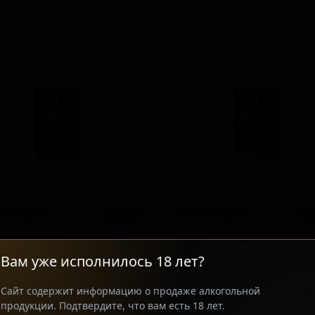
leywine - English)
 9
IBU: 107
ABV: 12
IBU: 107
rial)
астер #2
Биркастер #3
★ 3.63
★
aster #2
Beercaster #3
Argentina — Виноградный эль итальянского типа
 12
IBU: 16
ABV: 10
IBU: 22
Вам уже исполнилось 18 лет?
Сайт содержит информацию о продаже алкогольной
продукции. Подтвердите, что вам есть 18 лет.