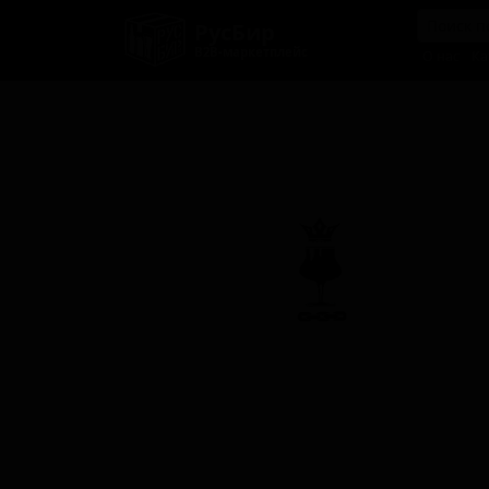
РусБир
B2B-маркетплейс
О нас
Ка