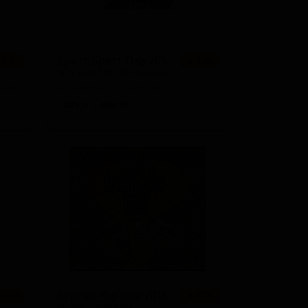
1 сорт
★ 0.00
1 сорт
★ 0.00
Бритт Бретт Олд ИПА Каск Эдишн
 4.31
★ 4.06
Britt Brett Old IPA Cask Edition
1 сорт
★ 0.00
ский
Argentina — Бретт IPA
ABV: 7
IBU: 35
1 сорт
★ 0.00
1 сорт
★ 0.00
1 сорт
★ 0.00
1 сорт
★ 0.00
Бёртон Инглиш ИПА
 4.02
★ 3.79
Burton English Ipa