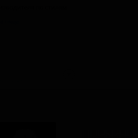
изводителя по стилям
d / Hazy)
▼
 - Italian)
le Pastry)
rleywine - American)