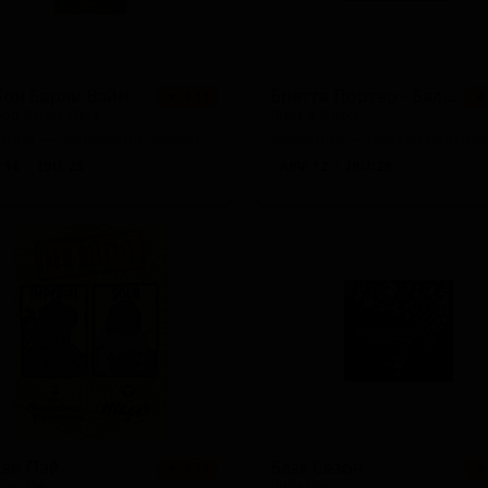
бон Барли Вайн
Бретта Портер - Балтийский Портер Выдержанный В Бочке Мальбек С Бреттом
★ 4.13
★
on Barley Wine
Brett´a Porter
/ Bohemian)
Argentina — Берливайн (ячменное вино) — английское
Argentina — Портер балтий
 14
IBU: 25
ABV: 12
IBU: 29
дан Пай
Блэк Сезон
★ 3.79
★
an Pie
Bulle Noir