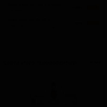
Фруктовый кислый эль (Sour -
4 сорта
★ 2.69
Fruited)
Американский IPA (IPA -
3 сорта
★ 2.46
American)
▼
Пильзнер немецкий (Pilsner -
3 сорта
★ 2.32
German)
Прочие светлые эли (Pale Ale -
2 сорта
★ 3.51
Other)
Сорта этого производителя
42 поз.
Светлый лагер (Lager - Pale)
2 сорта
★ 3.33
Фруктовое пиво (Fruit Beer)
2 сорта
★ 0.00
Пильзнер - Новозеландский
2 сорта
★ 0.00
(Pilsner - New Zealand)
Русский имперский стаут (Stout -
1 сорт
★ 3.84