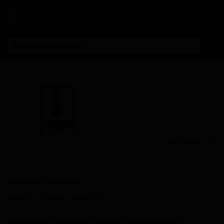
Личный кабинет
Все пивоварни
Хопстерс Бревери
Hopsters Brewery
Spain — Besalú, Cataluña
Пивоварня Hopsters Brewery расположена в