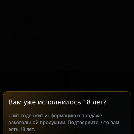
Джинджер Бир
Ginger Beer
Spain — Имбирное пиво
ABV: 5
IBU: -
Вам уже исполнилось 18 лет?
Сайт содержит информацию о продаже
алкогольной продукции. Подтвердите, что вам
Хейзи ИПА (2025)
есть 18 лет.
Hazy IPA (2025)