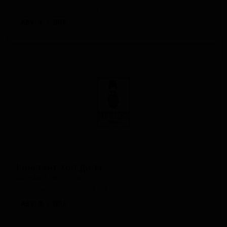
Spain — Прочие светлые эли
ABV: 5
IBU: -
Констант Хоп Дипа
Constant Hop Dipa
Spain — Имперский IPA
ABV: 8
IBU: -