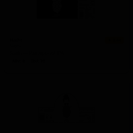
Найт
★ 3.64
Night
Spain — Имперский IPA
ABV: 8
IBU: 70