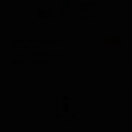
Лагер Ака Лагарита
★ 3.36
Lager Aka Lagarita
Spain — Светлый лагер
ABV: 5
IBU: 18