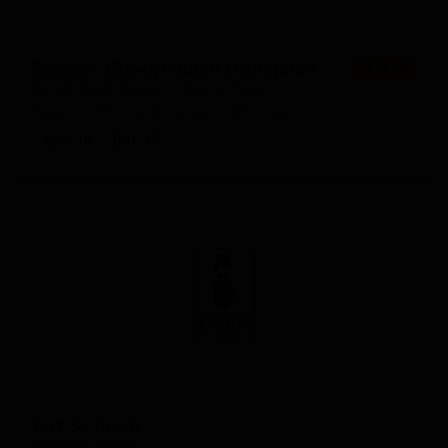
Баррел Эйджд Рашен Империал Стаут
★ 3.84
Barrel Aged Russian Imperial Stout
Spain — Русский имперский стаут
ABV: 10
IBU: 35
Бит Зэ Бомб
Beet The Bomb