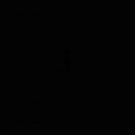
Spain — Фруктовое пиво
ABV: 8
IBU: -
Бельгиан Дюббель
Belgian Dubbel
Spain — Бельгийский дюббель
ABV: 6
IBU: -