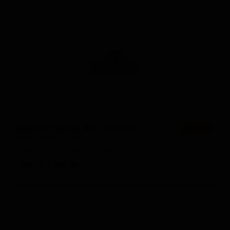
хейзи IPA (IPA - Imperial / Double
1 сорт
★ 0.00
New England / Hazy)
Пильзнер - прочие (Pilsner -
1 сорт
★ 0.00
Other)
Имбирное пиво (Hard Ginger
1 сорт
★ 0.00
Beer)
Баррел Эйджд Фиг Портер
★ 3.47
Barrel Aged Fig Porter
Spain — Портер прочий
ABV: 5
IBU: 30