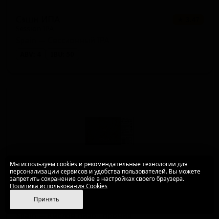
Сэшн ИПА
★ 3.47
Session IPA
Spain — Сессионный IPA
ABV: 4
IBU: 50
Мы используем cookies и рекомендательные технологии для
персонализации сервисов и удобства пользователей. Вы можете
запретить сохранение cookie в настройках своего браузера.
Политика использования Cookies
Стилл Янг Плуот Сауэр ИПА
★ 3.77
Принять
Still Young Pluot Sour IPA
Spain — Кислое пиво - прочие