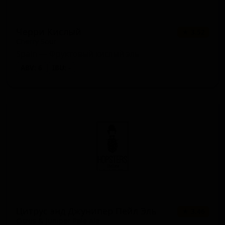
Черри Кислый
★ 3.52
Cherry Sour
Spain — Фруктовый кислый эль
ABV: 6
IBU: -
Цитрус энд Джунипер Пейл Эль
★ 3.46
Citrus & Juniper Pale Ale