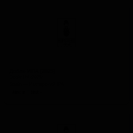
Добле ИПА (2025)
Doble IPA (2025)
Spain — Имперский IPA
ABV: 8
IBU: -