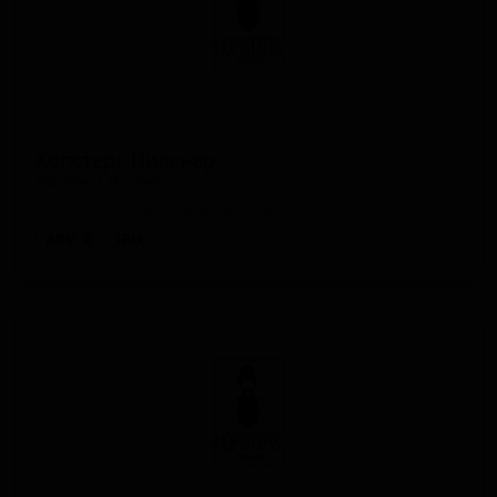
Хопстерс Пилснер
Hopsters Pilsner
Spain — Пильзнер немецкий
ABV: 0
IBU: -