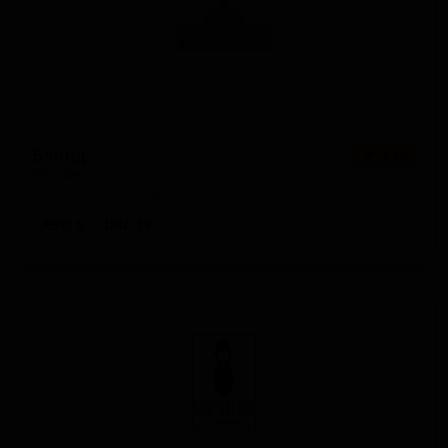
Блонд
★ 3.38
Blonde
Spain — Бельгийский блонд
ABV: 5
IBU: 18