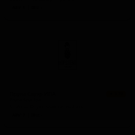
ABV: 5
IBU: -
Пруна Сауэр ИПА
★ 3.70
Pruna Sour Ipa
Spain — Фруктовый кислый эль
ABV: 7
IBU: -