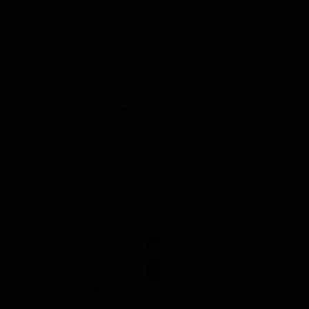
Баррел Эйджд Пейл Эль
★ 3.56
Barrel Aged Pale Ale
Spain — Прочие светлые эли
ABV: 5
IBU: 30