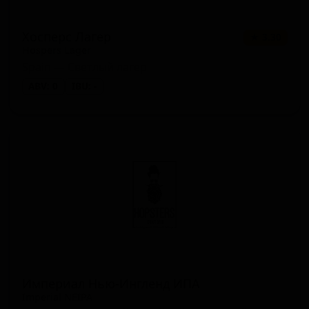
Хосперс Лагер
★ 3.30
Hospers Lager
Spain — Светлый лагер
ABV: 0
IBU: -
Империал Нью-Ингленд ИПА
Imperial NEIPA