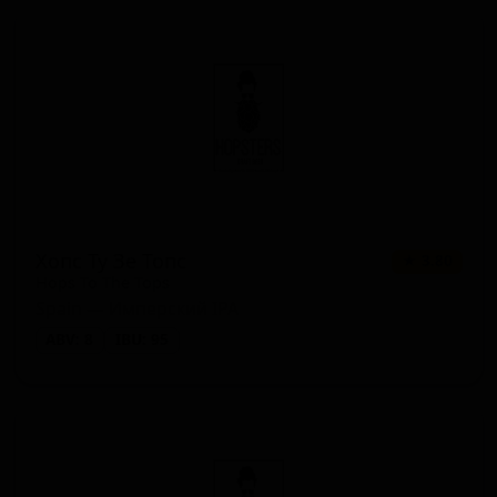
Хопс Ту Зе Топс
★ 3.80
Hops To The Tops
Spain — Имперский IPA
ABV: 8
IBU: 95