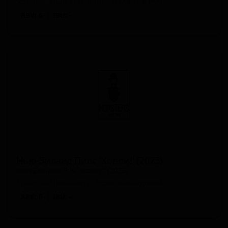
Spain — Нью-Ингленд IPA (Хейзи IPA)
ABV: 6
IBU: -
Нью-Зиланд Пилс 'Хоппи!' (2023)
New Zealand Pils 'Hoppy!' (2023)
Spain — Пильзнер - Новозеландский
ABV: 6
IBU: -