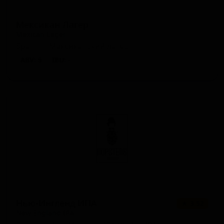
Мексикан Лагер
Mexican Lager
Spain — Мексиканский лагер
ABV: 5
IBU: -
Нью-Ингленд ИПА
★ 3.52
New England IPA