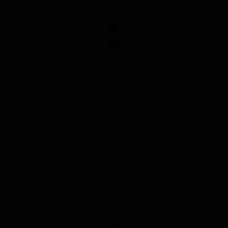
Распберри Спритц
Raspberry Spritz
Spain — Фруктовый кислый эль
ABV: 6
IBU: -