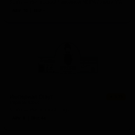
Spain — Имперский / двойной NEIPA / хейзи IPA
ABV: 10
IBU: -
Империал Стаут
★ 3.75
Imperial Stout
Spain — Имперский стаут
ABV: 9
IBU: 44