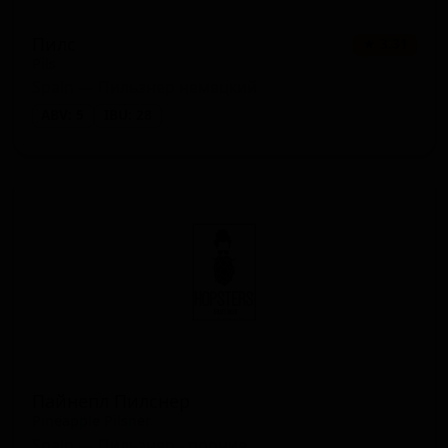
Пилс
★ 3.31
Pils
Spain — Пильзнер немецкий
ABV: 5
IBU: 28
Пайнепл Пилснер
Pineapple Pilsner
Spain — Пильзнер - прочие