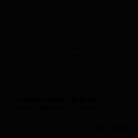
средневековом городе Бесалу, Каталония, Испания.
Её ассортимент сосредоточен на современных
крафтовых стилях, таких как американские пале-эли,
IPA и сезонные сорта. Производство ориентировано
на небольшие партии, что позволяет уделять
внимание качеству и проводить эксперименты с
новыми рецептурами. Основным рынком сбыта для
пивоварни являются локальные заведения, включая
собственный тап-рум, а также магазины в регионе
Каталонии.
Специализация и рейтинги
производителя по стилям
Имперский IPA (IPA - Imperial /
6 сортов
★ 1.92
Double)