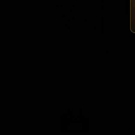
Брюинг Виз Фрэндс: Закари
Чер
★ 4.02
Brewing With Friends: Zachary
Cher
United States — Фермерский эль - Сезон
ABV: 7
IBU: -
ABV: