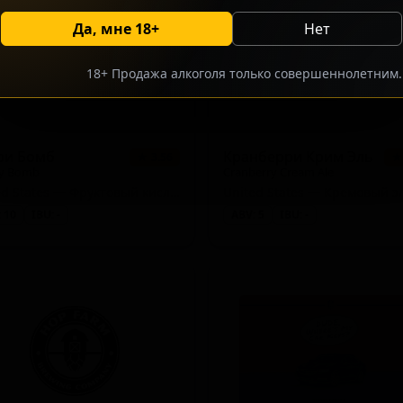
Да, мне 18+
Нет
18+ Продажа алкоголя только совершеннолетним.
ри Бомб
Кранберри Крим Эль
★ 3.56
★
ry Bomb
Cranberry Cream Ale
United States — Фруктовый кислый эль
United States — Кремовый э
 10
IBU: -
ABV: 5
IBU: -