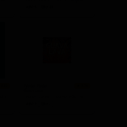
ABV: 5
IBU: 23
Гуава Лава
 3.82
★ 3.76
Guava Lava
United States — Американский IPA
United States — Ми́лкшейк IPA
ABV: 7
IBU: -