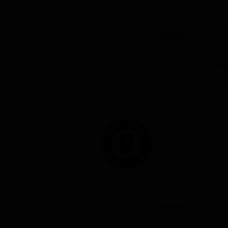
Ду Ю Си Зе Триз
Даб
★ 3.72
Do You See the Trees
Doubl
United States — Холодный IPA
Unit
ABV: 7
IBU: -
ABV:
Фор Витс Сэйк
Фор
★ 3.79
For Wheats Sake
Fortu
United States — Американский IPA
Unit