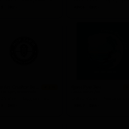
 9
IBU: -
ABV: 6
IBU: -
Гидди Ап: Спайси Вотеpмелон Энд Лайм
Грин Рум Зен
★ 3.16
★
Giddy Up: Spicy Watermelon And Lime
Green Room Zen
ed States — Хард-селтцер
 5
IBU: -
ABV: 7
IBU: -