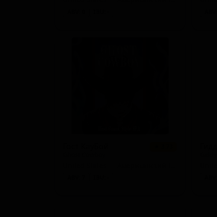
ABV: 0
IBU: -
ABV:
Гост КауБой
★ 3.73
Ghost Cowboy
United States — Американский IPA
Unit
ABV: 7
IBU: -
ABV: