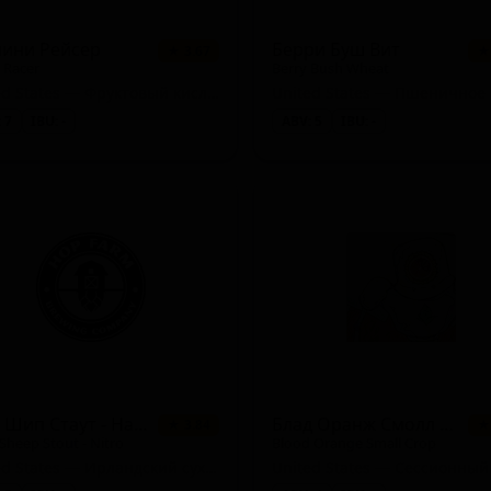
Grätzer)
лини Рейсер
Берри Буш Вит
★ 3.67
★
i Racer
Berry Bush Wheat
ther)
United States — Фруктовый кислый эль
 7
IBU: -
ABV: 5
IBU: -
and)
cial / Strong (ESB))
Блэк Шип Стаут - Найтро
Блад Оранж Смолл Кроп
★ 3.84
★
 Sheep Stout - Nitro
Blood Orange Small Crop
United States — Ирландский сухой стаут
United States — Сессионный