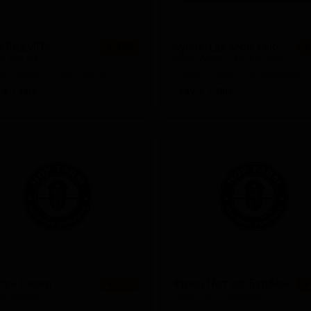
л Ред ИПА
Чувак, Где Мои Ключи От Машины
★ 3.64
★
e Red IPA
Dude, Where's My Car Keys
ed States — Красный IPA
United States — Шварцбир
 8
IBU: -
ABV: 5
IBU: -
тун Сикер
Фреш Пот оф Бурбон
★ 3.78
★
ne Seeker
Fresh Pot of Bourbon
ed States — Имперский IPA
United States — Портер про