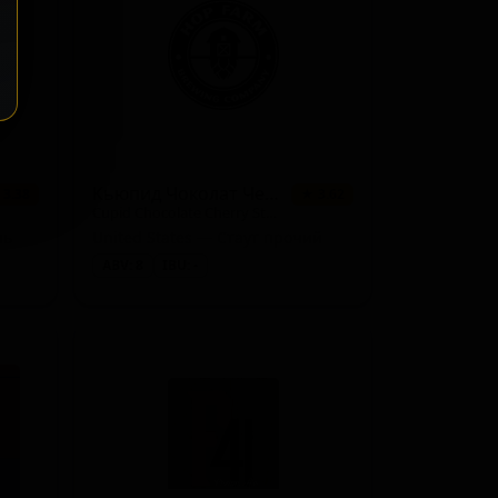
Кьюпид Чоколат Черри Стаут
 3.38
★ 3.62
Cupid Chocolate Cherry Stout
ль
United States — Стаут прочий
ABV: 8
IBU: -