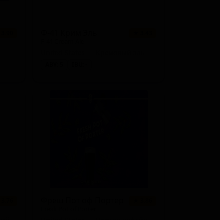
Ф-41 Крим Эль
 3.90
★ 3.43
F-41 Cream Ale
United States — Кремовый эль
ABV: 5
IBU: -
Фреш Пот оф Портер
 3.76
★ 3.86
Fresh Pot of Porter
чий
United States — Портер кофейный