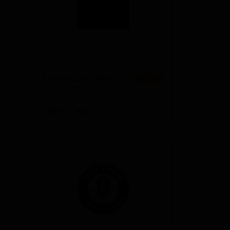
2 сорта
★ 3.77
2 сорта
★ 3.76
2 сорта
★ 3.74
2 сорта
★ 3.72
Бехайнд Зе Лайнс
★ 3.90
Behind the Lines
2 сорта
★ 3.68
United States — Традиционный гозе
United States — Портер английский
ABV: 6
IBU: -
2 сорта
★ 3.67
2 сорта
★ 3.66
2 сорта
★ 3.20
1 сорт
★ 4.05
1 сорт
★ 3.90
1 сорт
★ 3.90