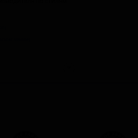
изводителя по стилям
on)
rliner Weisse)
▼
y)
ier)
rial)