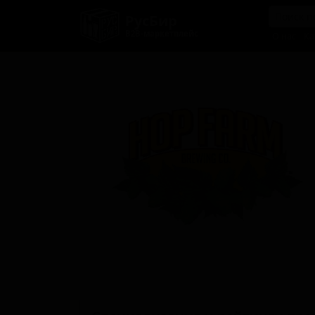
РусБир
B2B-маркетплейс
О нас
Ка