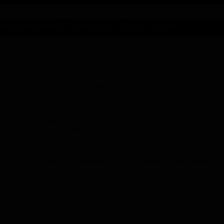
талог предложений
Справочники
Бизнесу
Контакты
Хоп Фарм Бревинг Компани
Hop Farm Brewing Company
United States — Lawrenceville, PA
Hop Farm Brewing Company находится в Лоуренсвилле, ш
Пенсильвания, США. Пивоварня производит крафтовое п
включая хмелевые эли, фермерские эли и кислые сорта, 
другие стили. Производственный процесс уделяет внима
устойчивому развитию и использованию местных
ингредиентов. Основной фокус пивоварни направлен на
локальный рынок, снабжая пивом бары и магазины в ра
Питтсбурга.