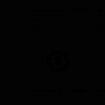
Портер кофейный (Porter - Coffee)
Гродзиское пиво (Historical Beer - Grodziskie / 
Бельгиан Динозаурс Ин Спейс
Бел
★ 3.61
Belgian Dinosaurs In Space
Bellin
Фермерский эль — прочие (Farmhouse Ale - O
United States — Нью-Ингленд IPA (Хейзи IPA)
ABV: 5
IBU: -
ABV:
Молочный стаут (Stout - Milk / Sweet)
Имперский IPA (IPA - Imperial / Double)
Пейл-эль новозеландский (Pale Ale - New Zeal
Портер прочий (Porter - Other)
Экстра Спешиал Биттер (ESB) (Bitter - Extra Spe
Имперский стаут (Stout - Imperial / Double)
Холодный IPA (IPA - Cold)
Блэк Динамайт Ром Баррел Эйджд
★ 4.05
Красный IPA (IPA - Red)
Black Dynamite Rum Barrel Aged
Black
United States — Американский стаут
Копчёное пиво (Smoked Beer)