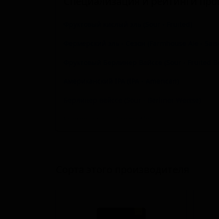
Специализация и рейтинги про
Фруктовый кислый эль (Sour - Fruited)
Фермерский эль - Сезон (Farmhouse Ale - Sais
Фруктовый Берлинер Вайссе (Sour - Fruited Be
Американский IPA (IPA - American)
Берлинер вайссе (Sour - Berliner Weisse)
Кремовый эль (Cream Ale)
Сауэр смузи / пейстри (Sour - Smoothie / Pastr
Келлербир / Цвикельбир (Kellerbier / Zwickelb
Сорта этого производителя
Ми́лкшейк IPA (IPA - Milkshake)
Русский имперский стаут (Stout - Russian Impe
Рутбир (Root Beer)