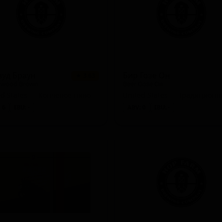
вуд Браун
Бир Гозе Он
★ 3.63
hwood Brown
Beer Gose On
n)
ed States — Копчёное пиво
 6
IBU: -
ABV: 0
IBU: -
r)
n Light)