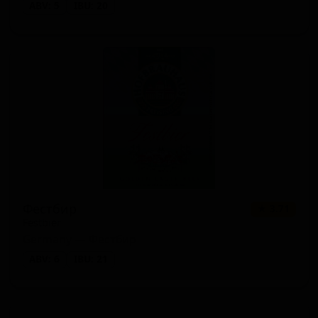
ABV: 5
IBU: 20
Фестбир
★ 3.71
Festbier
Germany — Фестбир
ABV: 6
IBU: 21