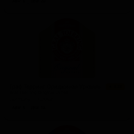
ABV: 6
IBU: 20
Граф Тёрринг Ориджинал Урхелль
★ 3.28
Graf Toerring Original Urhell
Germany — Хеллес
ABV: 5
IBU: 18