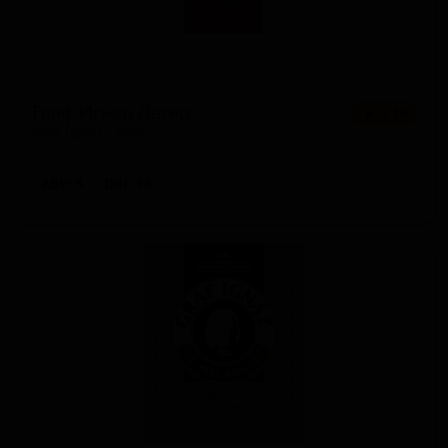
Граф Игнац Лагер
★ 3.19
Graf Ignaz Lager
Germany — Хеллес
ABV: 5
IBU: 18