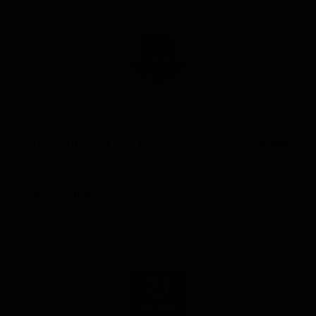
Фрюлинг Дункель Бок
★ 3.89
Frühling Dunkel Bock
Germany — Бок традиционный
ABV: 7
IBU: -