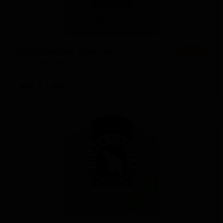
Хубер Вайсес Кристалл
★ 3.51
Huber Weisses Kristall
Germany — Пшеничное пиво - Кристаллвайцен
ABV: 5
IBU: -