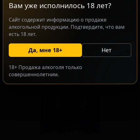
Вам уже исполнилось 18 лет?
Сайт содержит информацию о продаже
алкогольной продукции. Подтвердите, что вам
Хефе Вайс
есть 18 лет.
★ 3.77
Hefe Weiss
Germany — Пшеничное пиво - Хефевайцен
Да, мне 18+
Нет
ABV: 5
IBU: 12
18+ Продажа алкоголя только
совершеннолетним.