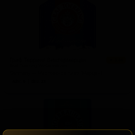
Граф Терринг Винтермерцен
★ 3.46
Graf Toerring Wintermärzen
Germany — Мартовское пиво (Марцен)
ABV: 6
IBU: 23