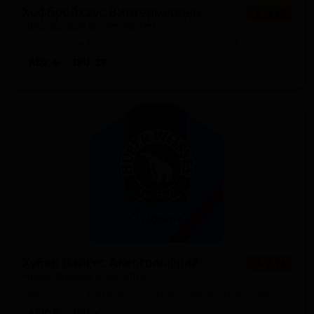
Хофбройхаус Винтермерцен
★ 3.50
Hofbrauhaus Wintermarzen
Germany — Мартовское пиво (Марцен)
ABV: 6
IBU: 23
Хубер Вайсес Алкогольфрай
★ 2.78
Huber Weisses Alkoholfrei
Germany — Безалкогольное пшеничное пиво
ABV: 0
IBU: -