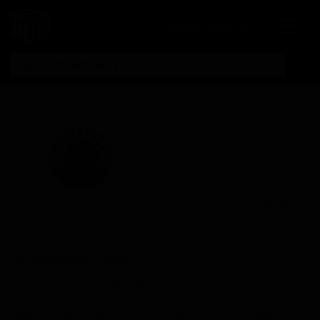
Личный кабинет
Все пивоварни
Хофбраухаус Фреисинг
Hofbrauhaus Freising
Germany — Freising, Bayern
Hofbrauhaus Freising находится в городе Фрайзинг,