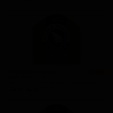
Хубер Вайсес Дункель
★ 3.59
Huber Weisses Dunkel
Germany — Пшеничное пиво - Дункельвайцен
ABV: 5
IBU: 14