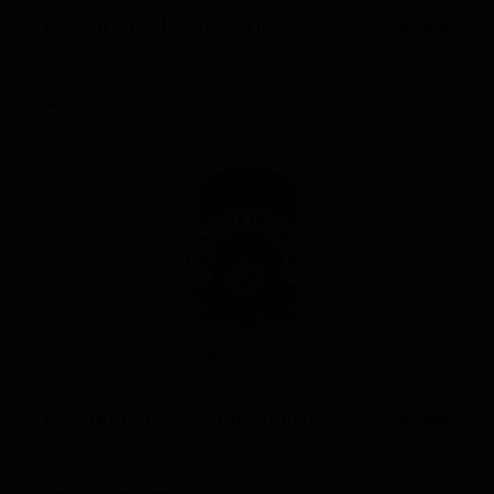
Граф Игнац Премиум Пилснер
★ 3.12
Graf Ignaz Premium Pilsner
Germany — Пильзнер немецкий
ABV: 5
IBU: 32
Граф Терринг Экспорт Хелль
★ 3.28
Graf Toerring Export Hell
Germany — Дортмундерский экспортный лагер