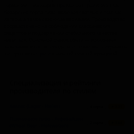
Германия. Пивоварня предлагает традиционные
баварские сорта пива, включая светлые и тёмные
лагеры, а также сезонные вариации. Производство
сосредоточено на соблюдении классических
рецептов и поддержании стабильного качества
напитков. Основной рынок сбыта — локальные
заведения и гости города, что позволяет сохранять
тесную связь с региональной пивной культурой.
Специализация и рейтинги
производителя по стилям
Хеллес (Lager - Helles)
4 сорта
★ 3.31
Пшеничное пиво - Хефевайцен
2 сорта
★ 3.64
(Wheat Beer - Hefeweizen)