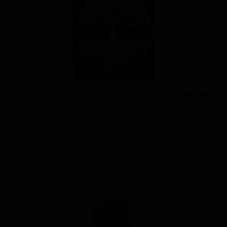
Мой Биер
★ 3.39
Moy Bier
Germany — Хеллес
ABV: 5
IBU: -