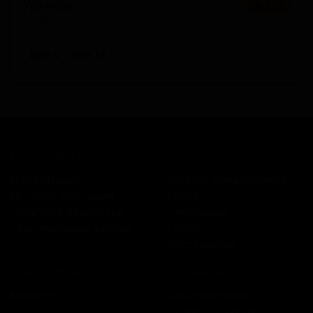
Урхелль
★ 3.39
Urhell
Germany — Хеллес
ABV: 5
IBU: 18
КОМПАНИЯ
КАТАЛОГ
Информация
Каталог предложений
История компании
Сорта
Политика обработки
Пивоварни
персональных данных
Стили
Поставщики
ПЛАТФОРМА
КОНТАКТЫ
Бизнесу
Обратная связь