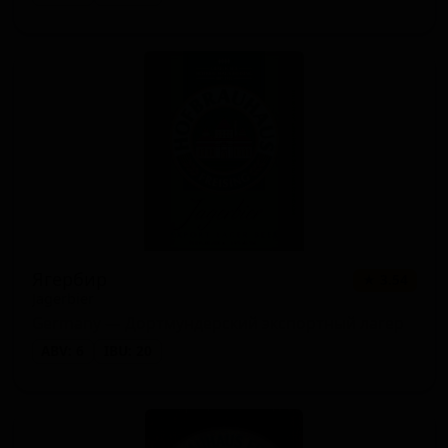
Ягербир
★ 3.54
Jagerbier
Germany — Дортмундерский экспортный лагер
ABV: 6
IBU: 20