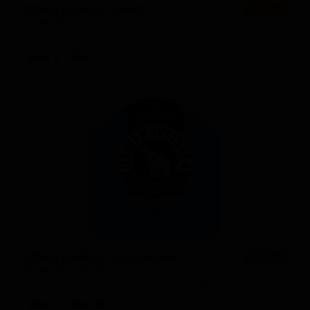
Хубер Вайсес Лайхт
★ 2.99
Huber Weisses Leicht
Germany — Пшеничное пиво - Легкий Хефевайцен
ABV: 3
IBU: -
Хубер Вайсес Ориджинал
★ 3.51
Huber Weisses Original
Germany — Пшеничное пиво - Хефевайцен
ABV: 5
IBU: 12