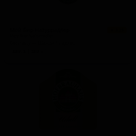
Мой Бир Натуррадлер
★ 3.25
Moy Bier Naturradler
Germany — Шанди / Радлер
ABV: 3
IBU: -