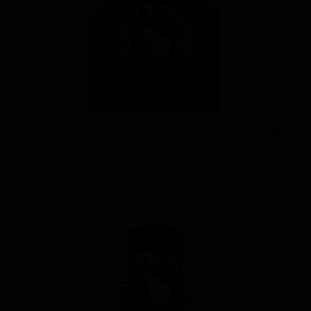
Хубер Вайсес Хубертус
★ 3.66
Huber Weisses Hubertus
Germany — Пшеничный бок
ABV: 8
IBU: 16