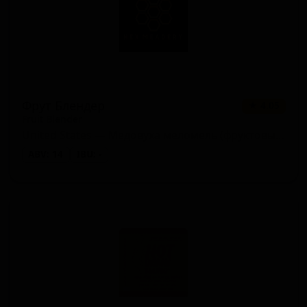
Фрут Блендер
★ 4.05
Fruit Blender
United States — Медовуха меломель (фруктовый мёд)
ABV: 14
IBU: -