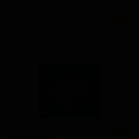
Хот Дамн Манго
★ 3.96
Hot Damn
United States — Медовуха - Метхеглин
ABV: 13
IBU: -
Морнинг Райзер Батч 2
★ 4.23
Morning Riser Batch 2