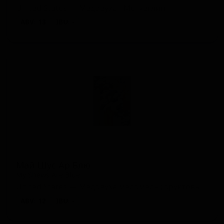
United States — Медовуха - Метхеглин
ABV: 13
IBU: -
Май Шус Ар Блю
My Shews Are Blue
United States — Медовуха меломель (фруктовый мёд)
ABV: 12
IBU: -