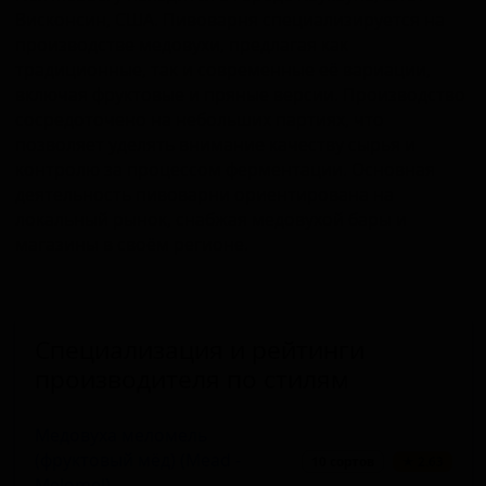
Висконсин, США. Пивоварня специализируется на
производстве медовухи, предлагая как
традиционные, так и современные её вариации,
включая фруктовые и пряные версии. Производство
сосредоточено на небольших партиях, что
позволяет уделять внимание качеству сырья и
контролю за процессом ферментации. Основная
деятельность пивоварни ориентирована на
локальный рынок, снабжая медовухой бары и
магазины в своём регионе.
Специализация и рейтинги
производителя по стилям
Медовуха меломель
(фруктовый мёд) (Mead -
10 сортов
★ 2.63
Melomel)