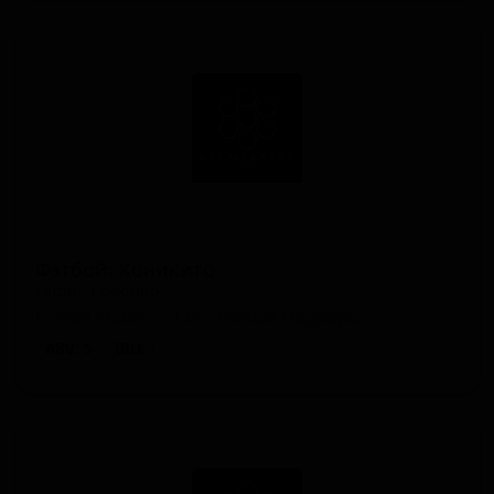
Фэтбой: Коникито
Fatboi: Conquito
United States — Сессионная медовуха
ABV: 5
IBU: -