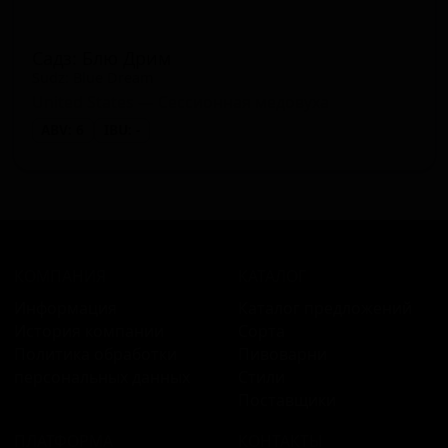
Садз: Блю Дрим
Sudz: Blue Dream
United States — Сессионная медовуха
ABV: 6
IBU: -
КОМПАНИЯ
КАТАЛОГ
Информация
Каталог предложений
История компании
Сорта
Политика обработки
Пивоварни
персональных данных
Стили
Поставщики
ПЛАТФОРМА
КОНТАКТЫ