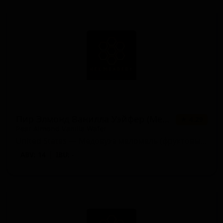
Пир Элмонд Ванилла Уэйфер (Мембер Парти)
★ 4.29
Pear Almond Vanilla Wafer
United States — Медовуха меломель (фруктовый мёд)
ABV: 14
IBU: -