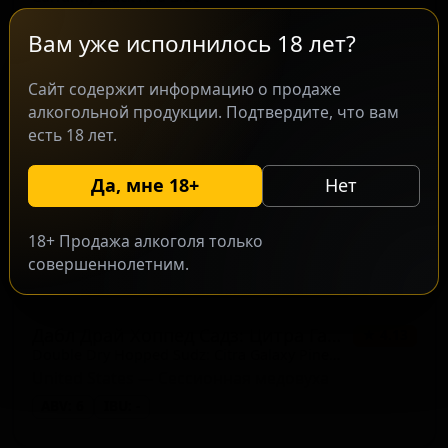
United States — Медовуха меломель (фруктовый мёд)
Вам уже исполнилось 18 лет?
ABV: 14
IBU: -
Сайт содержит информацию о продаже
алкогольной продукции. Подтвердите, что вам
есть 18 лет.
Да, мне 18+
Нет
18+ Продажа алкоголя только
совершеннолетним.
Дабл Драй Хоппед Садз: Цитра Галакси Пайнэпл Ориндж
★ 4.13
Double Dry Hopped Sudz: Citra Galaxy Pineapple Orange
United States — Сессионная медовуха
ABV: 6
IBU: -