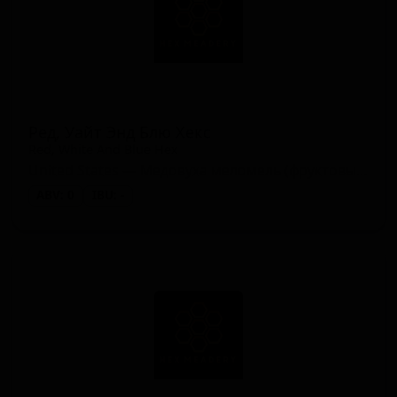
Ред, Уайт Энд Блю Хекс
Red, White And Blue Hex
United States — Медовуха меломель (фруктовый мёд)
ABV: 0
IBU: -