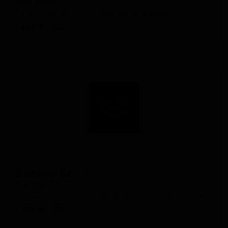
Blue Dream
United States — Сессионная медовуха
ABV: 6
IBU: -
Блю Хекс Батч 3
Blue Hex Batch 3
United States — Медовуха меломель (фруктовый мёд)
ABV: 0
IBU: -