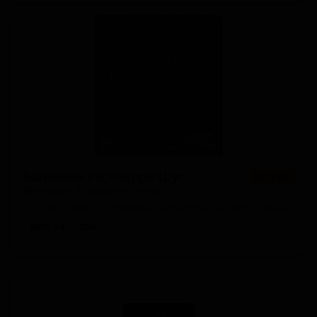
Богемиан Распберри Шус
★ 4.50
Bohemian Rhaspberry Shews
United States — Медовуха меломель (фруктовый мёд)
ABV: 14
IBU: -