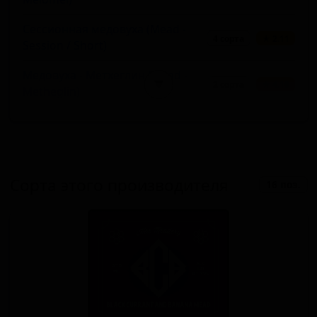
Сессионная медовуха (Mead -
4 сорта
★ 2.11
Session / Short)
Медовуха - Метхеглин (Mead -
▼
2 сорта
★ 4.10
Metheglin)
Сорта этого производителя
16 поз.