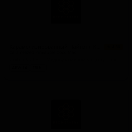
Карамелизированный Пайнэпл Коко Мак (Мембер Парти)
★ 4.30
Caramelized Pineapple Coco Mac
United States — Медовуха меломель (фруктовый мёд)
ABV: 14
IBU: -