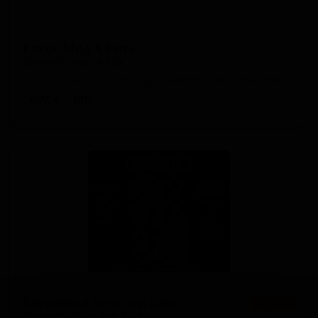
Кокос Мид А Рита
Coconut Mead A Rita
United States — Медовуха меломель (фруктовый мёд)
ABV: 6
IBU: -
Каррентли Блэк энд Блю
★ 4.55
Currantly Black And Blue