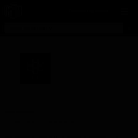
Личный кабинет
Все пивоварни
Хекс Меадери
Hex Meadery
United States — Kaukauna, WI
Hex Meadery находится в городе Каукауна, штат