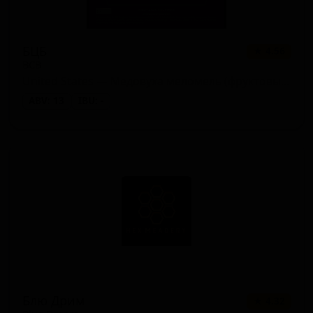
БЦБ
★ 4.56
BCB
United States — Медовуха меломель (фруктовый мёд)
ABV: 13
IBU: -
Блю Дрим
★ 4.32