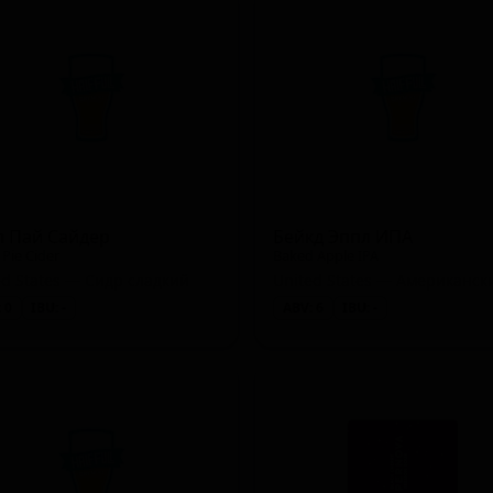
d / Hazy)
ited)
л Пай Сайдер
Бейкд Эппл ИПА
 Pie Cider
Baked Apple IPA
 - Dunkelweizen)
ed States — Сидр сладкий
 0
IBU: -
ABV: 6
IBU: -
n)
- American)
 - Witbier / Blanche)
Hefeweizen)