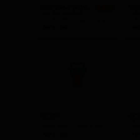
Коуст (Пинк Грейпфрут)
Коф
★ 2.88
Coast (Pink Grapefruit)
Coffe
United States — Хард-селтцер
ABV: 5
IBU: -
ABV:
Дункель
Дун
Dunkel
Dunke
United States — Тёмный лагер
ABV: 5
IBU: -
ABV: