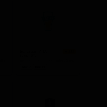
4 сорта
★ 0.85
3 сорта
★ 3.71
3 сорта
★ 1.15
2 сорта
★ 3.76
2 сорта
★ 3.62
2 сорта
★ 3.58
Бельгиан ИПА
★ 2.83
Belgian IPA
2 сорта
★ 3.38
United States — Американский IPA
United States — Бельгийский IPA
ABV: 7
IBU: 44
2 сорта
★ 1.80
2 сорта
★ 1.77
2 сорта
★ 1.75
2 сорта
★ 1.67
1 сорт
★ 4.11