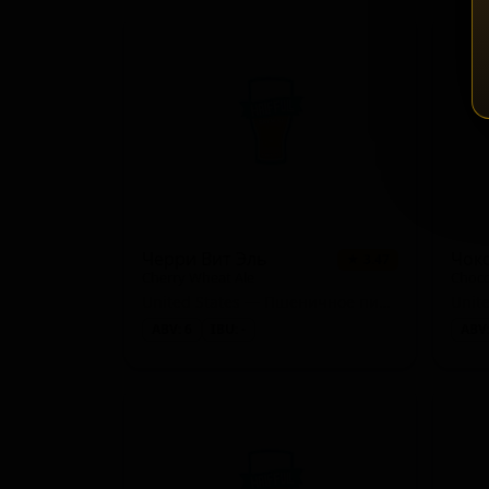
Черри Вит Эль
★ 3.47
Cherry Wheat Ale
Choco
United States — Пшеничное пиво - прочие
ABV: 6
IBU: -
ABV: