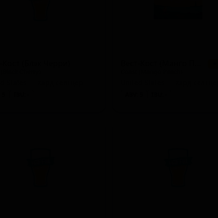
-Кост (Блэк Черри)
Вест-Кост (Манго Пич)
★
 (Black Cherry)
Coast (Mango Peach)
ed States — Хард-селтцер
United States — Хард-селтце
 5
IBU: -
ABV: 5
IBU: -