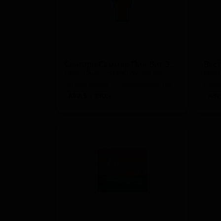
Сингари Саммер Пич Вит Эль
Вест
Cingari Summer Peach Wheat Ale
Coast
United States — Пшеничное пиво - Американский пейл вит
Unit
ABV: 5
IBU: -
ABV: