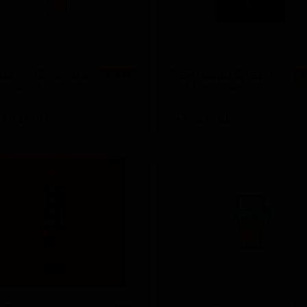
Бельджиум Эприкот Эль
Блэк Черри Супернова
★ 3.41
★
um Apricot Ale
Black Cherry Supernova
ed States — Фруктовое пиво
 6
IBU: 32
ABV: 5
IBU: -
/ Bohemian)
)
can Amber / Red)