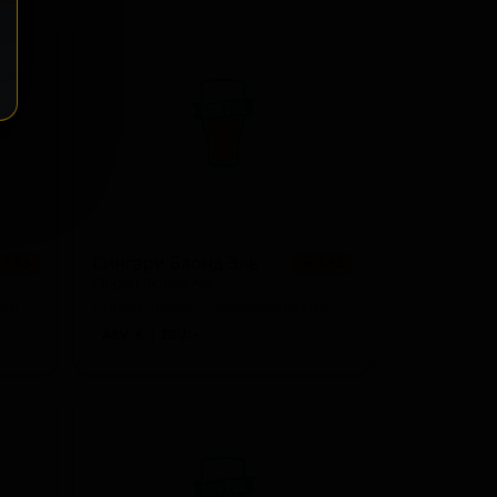
Сингари Блонд Эль
 3.53
★ 3.53
Cingari Blonde Ale
United States — Традиционный гозе
United States — Американский блонд эль
ABV: 6
IBU: -