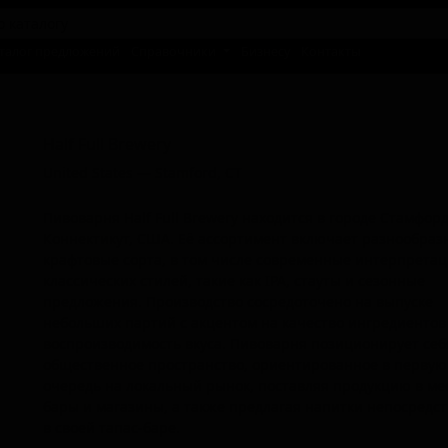
талог предложений
Справочники
Бизнесу
Контакты
Халф Фулл Бревери
Half Full Brewery
United States — Stamford, CT
Пивоварня Half Full Brewery находится в городе Стамфор
Коннектикут, США. Её ассортимент включает разнообраз
крафтовые сорта, в том числе современные интерпрета
классических стилей, такие как IPA, стауты и сезонные
предложения. Производство сосредоточено на выпуске
небольших партий с акцентом на качество ингредиентов
воспроизводимость вкуса. Пивоварня позиционирует себ
общественное пространство, ориентированное в первую
очередь на локальный рынок, поставляя продукцию в м
бары и магазины, а также предлагая напитки непосредс
в своей тапас-баре.