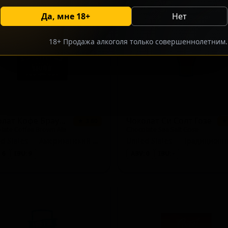
Да, мне 18+
Нет
18+ Продажа алкоголя только совершеннолетним.
Чоколат Кофе Браун Эль
Чоколат Си Солт Гозе
★ 3.60
★
late Coffee Brown Ale
Chocolate Sea Salt Gose
United States — Американский браун эль
 6
IBU: 9
ABV: 0
IBU: -