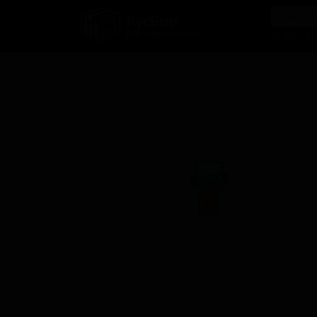
РусБир
B2B-маркетплейс
О нас
Ка