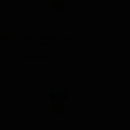
Коуст (Орандж, Манго, Пашн Фрут)
 3.35
Coast (Orange, Mango, Passion Fruit)
р
United States — Хард-селтцер
ABV: 5
IBU: -