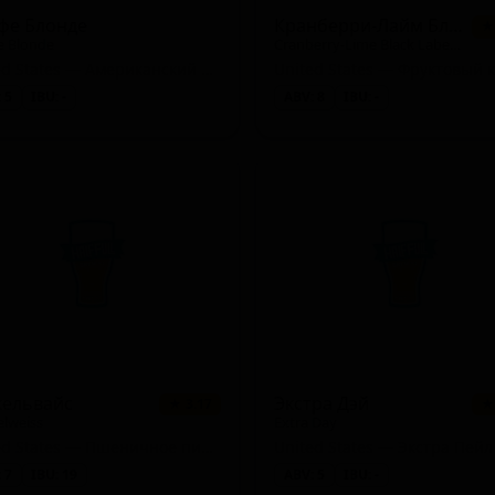
фе Блонде
Кранберри-Лайм Блэк Лейбл Супернова
★
e Blonde
Cranberry-Lime Black Label Supernova
United States — Американский пейл-эль
 5
IBU: -
ABV: 8
IBU: -
кельвайс
Экстра Дэй
★ 3.17
★
lweiss
Extra Day
United States — Пшеничное пиво - Дункельвайцен
United States — Экстра Пейл
 7
IBU: 19
ABV: 5
IBU: -