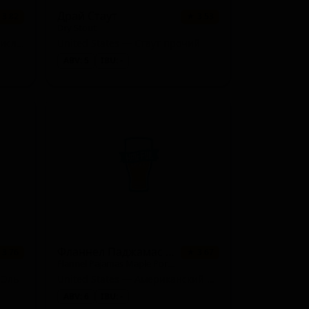
Драй Стаут
 3.82
★ 3.53
Dry Stout
United States — Фруктовый кислый эль
United States — Стаут прочий
ABV: 5
IBU: -
Фланнел Паджамас Мейпл Портер
 3.76
★ 3.67
Flannel Pajamas Maple Porter
 Эль
United States — Американский портер
ABV: 6
IBU: -