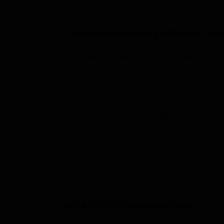
Специализация и рейтинги про
Фруктовый кислый эль (Sour - Fruited)
Американский пейл-эль (Pale Ale - American)
Американский IPA (IPA - American)
Блонд эль (Blonde / Golden Ale - Other)
Кислое пиво - прочие (Sour - Other)
Пшеничное пиво - прочие (Wheat Beer - Othe
Традиционный гозе (Sour - Traditional Gose)
Хард-селтцер (Hard Seltzer)
Сорта этого производителя
Пшеничное пиво - Американский пейл вит (Wh