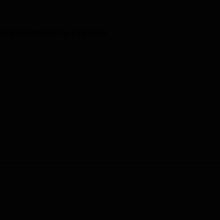
изводителя по стилям
▼
r)
eat Beer - American Pale Wheat)